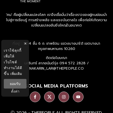
THE MOMENT
'คน' คือผู้เปลี่ยนแปลงโลก เราจึงเชื่อมั่นว่าเรื่องราวของผู้คนย่อมนำ
ไปสู่การเรียนรู้ การสร้างพลัง และแรงบันดาลใจ เพื่อก่อให้เกิดความ
เปลี่ยนแปลงอันยิ่งใหญ่ในอนาคต
ที่อยู่ : 1854 ชั้น 6 ถ. เทพรัตน แขวงบางนาใต้ เขตบางนา
×
กรุงเทพมหานคร 10260
เราใช้คุกกี้
เพื่อให้
ติดต่อโฆษณา
เว็บไซต์
นครินทร์ ลาภอนันด์รุ่ง
094 572 2828 /
ทำงานได้ดี
NAKARIN_LAR@THEPEOPLE.CO
ขึ้น
เพิ่มเติม
ยอมรับ
SOCIAL MEDIA PLATFORMS
ตั้งค่า
Ⓒ 2026 -
THEPEOPLE
ALL RIGHTS RESERVED.