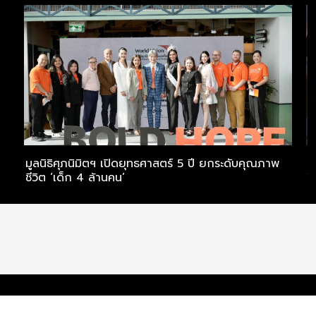
มูลนิธิศุภนิมิตฯ เปิดยุทธศาสตร์ 5 ปี ยกระดับคุณภาพ
ห
ชีวิต ‘เด็ก 4 ล้านคน’
ใ