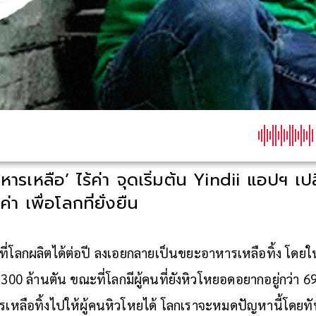
อาหารเหลือ’ ไร้ค่า จุดเริ่มต้น Yindii แอปฯ เ
า เพื่อโลกที่ยั่งยืน
ี่โลกผลิตได้ต่อปี ลงเอยกลายเป็นขยะอาหารเหลือทิ้ง โดยใ
 1,300 ล้านตัน ขณะที่โลกมีผู้คนที่ยังหิวโหยอดอยากอยู่กว่า 6
รเหลือทิ้งไปให้ผู้คนหิวโหยได้ โลกเราจะหมดปัญหานี้โดยทั