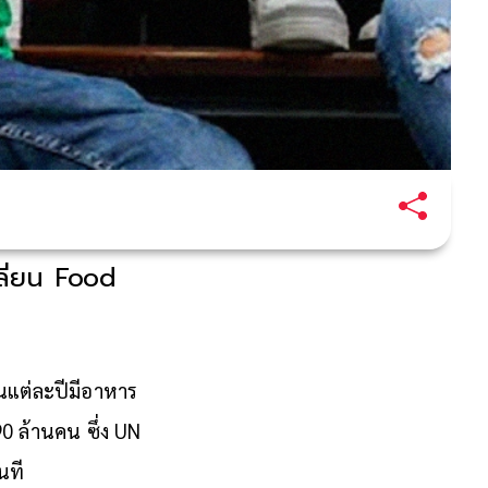
ปลี่ยน Food
นแต่ละปีมีอาหาร
90 ล้านคน ซึ่ง UN
นที