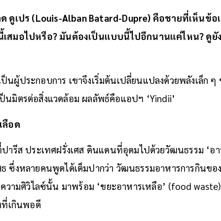
 ดูเปร (Louis-Alban Batard-Dupre) คือชายที่เห็นข้อเท็
ี้เสมอไปหรือ? มันต้องเป็นแบบนี้ไปอีกนานแค่ไหน? ดูยังไงนี
็นผู้ประกอบการ เขาจึงเริ่มต้นเปลี่ยนแปลงด้วยพลังเล็ก ๆ 
ที่เป็นมิตรต่อสิ่งแวดล้อม ผลลัพธ์คือแอปฯ ‘Yindii’
เลือด
ที่ปารีส ประเทศฝรั่งเศส ดินแดนที่อุดมไปด้วยวัฒนธรรม ‘อา
เสธ ซึ่งหลายคนพูดได้เต็มปากว่า วัฒนธรรมอาหารการกินของ
หลังความศิวิไลซ์นั้น มาพร้อม ‘ขยะอาหารเหลือ’ (food waste)
ตที่เกินพอดี