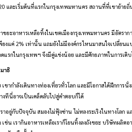
020 และเริ่มต้นที่แรกในกรุงเทพมหานคร สถานที่ที่เขาย้ายถิ่น
ว่าขยะอาหารเหลือทิ้งในเขตเมืองกรุงเทพมหานคร มีอัตรากา
พียงแค่ 2% เท่านั้น แถมยังไม่มีองค์กรไหนมาสนใจเปลี่ยนแป
ดแรกในกรุงเทพฯ จึงมีคู่แข่งน้อย และมีศักยภาพในการเติบ
มาธิ
เขากำลังเดินทางท่องเที่ยวทั่วโลก และมีโอกาสได้ฝึกการนั่งส
งทีนี่อาจเป็นเคล็ดลับไปสู่คำตอบก็ได้
เราอยู่กับปัจจุบัน สมองไม่ฟุ้งซ่าน ไม่หลงระเริงในทางโลก แ
 เช่น เรากินอาหารเหลือเราก็โยนทิ้งลงถังขยะ บริษัทผลิต