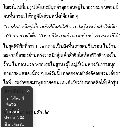
โลกมันเปลี่ยนรูปได้และมีมูลค่าซุกซ่อนอยู่ในกองขยะ จนตอนนี้
คนที่หาขยะให้สตูดิโอส่วนหนึ่งก็คือเด็ก ๆ
“เราส่งสารที่อยู่เบื้องหลังสีสันสดใสไป เราไม่รู้ว่าหว่านไปให้เด็ก
100 คน อาจมีเด็ก 10 คน ที่โตมาแล้วอยากทำอย่างพวกเราก็ได้”
ในยุคดิจิทัลที่การ Live กลายเป็นสิ่งที่หลายคนชื่นชอบ ในร้าน
สะดวกซื้อของย่านทรงวาดมีกลุ่มเด็กตัวจิ๋วไลฟ์สดรีวิวสิ่งของใน
ร้าน ในตอนแรก พวกเธอในฐานะผู้ใหญ่ก็เป็นห่วงกับการสนุก
ตามกระแสของน้อง ๆ แต่วันนี้ เธอสองคนกำลังคิดจะชวนเด็กขา
ไลฟ์ประจำซอยมาพูดขายคอนเทนต์เกี่ยวกับพลาสติกให้เด็กรุ่น
×
เดียวกันฟัง
เราใช้คุกกี้
เพื่อให้
เว็บไซต์
การดิ้นรนของคนตัวเล็ก
ทำงานได้ดี
ขึ้น
เพิ่มเติม