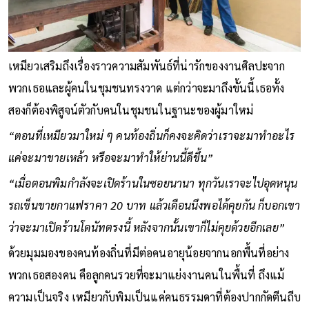
เหมียวเสริมถึงเรื่องราวความสัมพันธ์ที่น่ารักของงานศิลปะจาก
พวกเธอและผู้คนในชุมชนทรงวาด แต่กว่าจะมาถึงขั้นนี้เธอทั้ง
สองก็ต้องพิสูจน์ตัวกับคนในชุมชนในฐานะของผู้มาใหม่
“ตอนที่เหมียวมาใหม่ ๆ คนท้องถิ่นก็คงจะคิดว่าเราจะมาทำอะไร
แค่จะมาขายเหล้า หรือจะมาทำให้ย่านนี้ดีขึ้น”
“เมื่อตอนพิมกำลังจะเปิดร้านในซอยนานา ทุกวันเราจะไปอุดหนุน
รถเข็นขายกาแฟราคา 20 บาท แล้วเดือนนึงพอได้คุยกัน ก็บอกเขา
ว่าจะมาเปิดร้านโดนัทตรงนี้ หลังจากนั้นเขาก็ไม่คุยด้วยอีกเลย”
ด้วยมุมมองของคนท้องถิ่นที่มีต่อคนอายุน้อยจากนอกพื้นที่อย่าง
พวกเธอสองคน คือลูกคนรวยที่จะมาแย่งงานคนในพื้นที่ ถึงแม้
ความเป็นจริง เหมียวกับพิมเป็นแค่คนธรรมดาที่ต้องปากกัดตีนถีบ