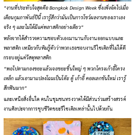
“งานที่ประทับใจสุดคือ Bangkok Design Week ซึ่งเพิ่งจัดไปเมื่อ
เดือนกุมภาพันธ์ปีนี้ เรารู้สึกว่ามันเป็นการโชว์ผลงานของเราเอง
จริง ๆ และไม่ได้มีแค่พลาสติกอย่างเดียว”
หลังจากได้สำรวจความชอบตัวเองมานานกับงานออกแบบและ
พลาสติก เหมียวกับพิมรู้ตัวว่าพวกเธอชอบงานรีไซเคิลที่ไม่ได้ตี
กรอบอยู่แค่วัสดุพลาสติก
“พอไปตามกองขยะแล้วเจอขยะชิ้นใหญ่ ๆ พวกโครงเก้าอี้โครง
เหล็ก แล้วเอามาแปลงโฉมเป็นโต๊ะ ตู้ เก้าอี้ คอลเลกชันใหม่ เรารู้
สึกฟินมาก”
และเหนือสิ่งอื่นใด คนในชุมชนทรงวาดได้มีส่วนร่วมสร้างสรรค์
งานศิลปะจากการชุบชีวิตขยะรีไซเคิลเหล่านั้นไปด้วยกัน