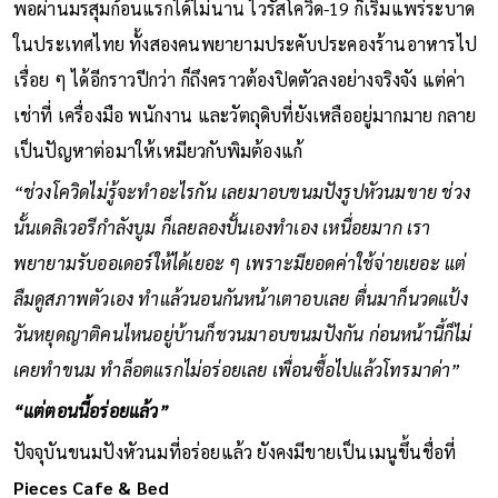
พอผ่านมรสุมก้อนแรกได้ไม่นาน ไวรัสโควิด-19 ก็เริ่มแพร่ระบาด
ในประเทศไทย ทั้งสองคนพยายามประคับประคองร้านอาหารไป
เรื่อย ๆ ได้อีกราวปีกว่า ก็ถึงคราวต้องปิดตัวลงอย่างจริงจัง แต่ค่า
เช่าที่ เครื่องมือ พนักงาน และวัตถุดิบที่ยังเหลืออยู่มากมาย กลาย
เป็นปัญหาต่อมาให้เหมียวกับพิมต้องแก้
“ช่วงโควิดไม่รู้จะทำอะไรกัน เลยมาอบขนมปังรูปหัวนมขาย ช่วง
นั้นเดลิเวอรีกำลังบูม ก็เลยลองปั้นเองทำเอง เหนื่อยมาก เรา
พยายามรับออเดอร์ให้ได้เยอะ ๆ เพราะมียอดค่าใช้จ่ายเยอะ แต่
ลืมดูสภาพตัวเอง ทำแล้วนอนกันหน้าเตาอบเลย ตื่นมาก็นวดแป้ง
วันหยุดญาติคนไหนอยู่บ้านก็ชวนมาอบขนมปังกัน ก่อนหน้านี้ก็ไม่
เคยทำขนม ทำล็อตแรกไม่อร่อยเลย เพื่อนซื้อไปแล้วโทรมาด่า”
“แต่ตอนนี้อร่อยแล้ว”
ปัจจุบันขนมปังหัวนมที่อร่อยแล้ว ยังคงมีขายเป็นเมนูขึ้นชื่อที่
Pieces Cafe & Bed