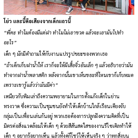
โย่ว และนี้คือเสียงจากเด็กแถวนี้
“พี่คะ ทำไมต้องมีแต่ฝา ทำไมไม่เอาขวด แล้วจะเอามันไปทำ
อะไร”
เด็ก ๆ มักมีคำถามให้กับงานแปรรูปขยะของพวกเธอ
“ถ้าเด็กเก็บฝาน้ำให้ เราก็จะให้ผีเสื้อจิ๋วอันเล็ก ๆ แล้วอธิบายว่ามัน
ทำจากฝาน้ำพลาสติก หลังจากนั้นเขาเห็นขยะที่ไหนเขาก็เก็บหมด
เพราะเขารู้แล้วว่ามันมีค่า”
เหมียวกับพิมเล่าถึงความพยายามในการตั้งแก๊งเด็กในย่าน
ทรงวาด ซึ่งความเป็นชุมชนยังทำให้เด็กบ้านใกล้เรือนเคียงจับ
กลุ่มเป็นเพื่อนเล่นกันอยู่ พวกเธอต้องการปลูกฝังความคิดที่เป็น
มิตรต่อสิ่งแวดล้อมให้เด็ก ๆ ด้วยสีสันสดใสของงานรีไซเคิลทำให้
เด็ก ๆ อยากรู้อยากเห็น แล้วทั้งคู่ก็โชว์ให้เห็นจริง ๆ ว่าทุกสิ่งบน