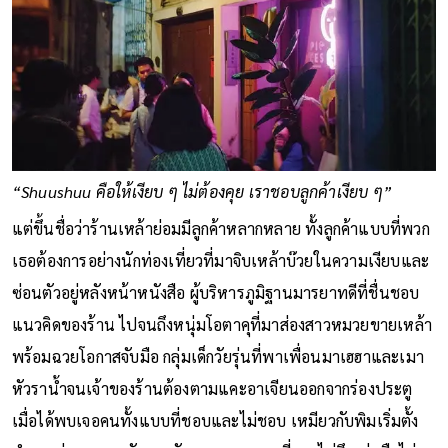
“Shuushuu คือให้เงียบ ๆ ไม่ต้องคุย เราชอบลูกค้าเงียบ ๆ”
แต่ขึ้นชื่อว่าร้านเหล้าย่อมมีลูกค้าหลากหลาย ทั้งลูกค้าแบบที่พวก
เธอต้องการอย่างนักท่องเที่ยวที่มาจิบเหล้าบ๊วยในความเงียบและ
ซ่อนตัวอยู่หลังหน้าหนังสือ ผู้บริหารภูมิฐานมารยาทดีที่ชื่นชอบ
แนวคิดของร้าน ไปจนถึงหนุ่มโอตาคุที่มาส่องสาวหมวยขายเหล้า
พร้อมฉวยโอกาสจับมือ กลุ่มเด็กวัยรุ่นที่พาเพื่อนมาเฮฮาและเมา
หัวราน้ำจนเจ้าของร้านต้องตามแคะอาเจียนออกจากร่องประตู
เมื่อได้พบเจอคนทั้งแบบที่ชอบและไม่ชอบ เหมียวกับพิมเริ่มตั้ง