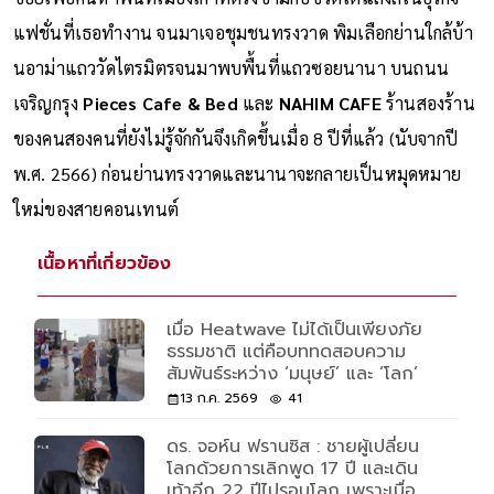
แฟชั่นที่เธอทำงาน จนมาเจอชุมชนทรงวาด พิมเลือกย่านใกล้บ้า
นอาม่าแถววัดไตรมิตรจนมาพบพื้นที่แถวซอยนานา บนถนน
เจริญกรุง
Pieces Cafe & Bed
และ
NAHIM CAFE
ร้านสองร้าน
ของคนสองคนที่ยังไม่รู้จักกันจึงเกิดขึ้นเมื่อ 8 ปีที่แล้ว (นับจากปี
พ.ศ. 2566) ก่อนย่านทรงวาดและนานาจะกลายเป็นหมุดหมาย
ใหม่ของสายคอนเทนต์
เนื้อหาที่เกี่ยวข้อง
เมื่อ Heatwave ไม่ได้เป็นเพียงภัย
ธรรมชาติ แต่คือบททดสอบความ
สัมพันธ์ระหว่าง ‘มนุษย์’ และ ‘โลก’
13 ก.ค. 2569
41
ดร. จอห์น ฟรานซิส : ชายผู้เปลี่ยน
โลกด้วยการเลิกพูด 17 ปี และเดิน
เท้าอีก 22 ปีไปรอบโลก เพราะเบื่อ