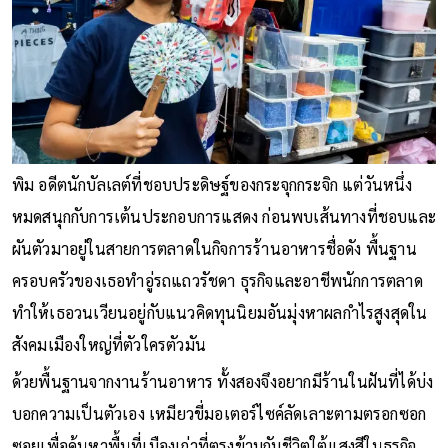
พิม อดีตนักบัลเลต์ที่ชอบประดิษฐ์ของกระจุกกระจิก แต่วันหนึ่ง
หมดสนุกกับการเต้นประกอบการแสดง ก่อนพบเส้นทางที่ชอบและ
ผันตัวมาอยู่ในสายการตลาดในกิจการร้านอาหารชื่อดัง พื้นฐาน
ครอบครัวของเธอทำอู่รถแถวรัชดา ธุรกิจและอาชีพนักการตลาด
ทำให้เธอวนเวียนอยู่กับแนวคิดทุนนิยมอันมุ่งหาผลกำไรสูงสุดใน
สังคมเมืองใหญ่ที่ตัวใครตัวมัน
ด้วยพื้นฐานจากงานร้านอาหาร ทั้งสองจึงอยากมีร้านในฝันที่ได้บ่ง
บอกความเป็นตัวเอง เหมียวขี่มอเตอร์ไซค์ลัดเลาะตามตรอกซอก
ซอยเพื่อค้นหาพื้นที่เมืองเก่าที่ตรงข้ามกับชีวิตใต้แสงสีในธุรกิจ