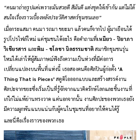
“คนมาถ่ายรูปแค่เพราะมันสวยดี สีมันดี แต่งชุดให้เข้ากัน แต่ไม่ได้
สนใจเรื่องราวเบื้องหลังประวัติศาสตร์ชุมชนเลย”
เมื่อกระแสมา คนมา รถมา ขยะมา แล้วคนก็จากไป ผู้มาเยือนได้
รูปโปรไฟล์ใหม่ แต่ชุมชนได้อะไร คือคำถามที่
เหมียว - ปิยาภา
วิเชียรสาร
และ
พิม - ชโลชา นิลธรรมชาติ
สมาชิกชุมชนรุ่น
ใหม่ได้เล่าให้ผู้สัมภาษณ์ฟังถึงความเป็นห่วงที่มีต่อการ
เปลี่ยนแปลงบนพื้นที่แห่งนี้ เธอสองคนคือศิลปินผู้ก่อตั้ง
‘A
Thing That is Pieces’
สตูดิโอออกแบบและสร้างสรรค์งาน
ศิลปะจากขยะซึ่งเริ่มเป็นที่รู้จักจากแนวคิดรักษ์โลกและชิ้นงานที่
เก๋ไก๋ไม่แพ้ย่านทรงวาด แต่นอกจากนั้น งานศิลปะของพวกเธอยัง
มีความผูกพันแนบแน่นกับผู้คนในชุมชนที่อยากให้คนได้รู้
และนี่คือเรื่องราวของพวกเธอ