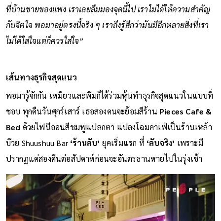
ที่บ้านขายของแพง เราเลยลืมมองจุดนี้ไป เราไม่ได้ให้ความสำคัญ
กับจิตใจ พอมาอยู่ตรงนี้จริง ๆ เราถึงรู้สึกว่ามันมีอีกหลายสิ่งที่เรา
ไม่ได้ใส่ใจแต่ก็ควรใส่ใจ”
เส้นทางธุรกิจสุดแนว
พอมารู้จักกัน เหมียวและพิมก็ได้ร่วมหุ้นทำธุรกิจสุดแนวในแบบที่
ชอบ ทุกคืนวันศุกร์เสาร์ เธอสองคนจะย้อมสีร้าน
Pieces Cafe &
Bed
ด้วยไฟนีออนสีชมพูแปลกตา แปลงโฉมคาเฟ่เป็นร้านเหล้า
บ๊วย Shuushuu Bar
‘ร้านลับ’
ยุคเริ่มแรก ที่
‘ลับจริง’
เพราะมี
ปรากฏแค่สองคืนต่อสัปดาห์ก่อนจะอันตรธานหายไปในรุ่งเช้า