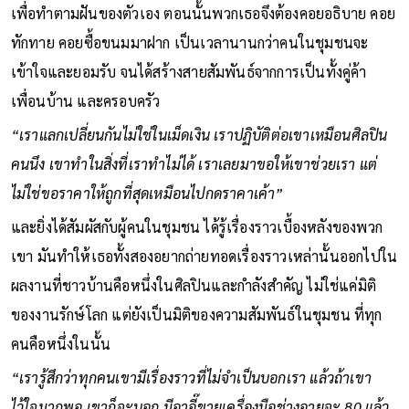
เพื่อทำตามฝันของตัวเอง ตอนนั้นพวกเธอจึงต้องคอยอธิบาย คอย
ทักทาย คอยซื้อขนมมาฝาก เป็นเวลานานกว่าคนในชุมชนจะ
เข้าใจและยอมรับ จนได้สร้างสายสัมพันธ์จากการเป็นทั้งคู่ค้า
เพื่อนบ้าน และครอบครัว
“เราแลกเปลี่ยนกันไม่ใช่ในเม็ดเงิน เราปฏิบัติต่อเขาเหมือนศิลปิน
คนนึง เขาทำในสิ่งที่เราทำไม่ได้ เราเลยมาขอให้เขาช่วยเรา แต่
ไม่ใช่ขอราคาให้ถูกที่สุดเหมือนไปกดราคาเค้า”
และยิ่งได้สัมผัสกับผู้คนในชุมชน ได้รู้เรื่องราวเบื้องหลังของพวก
เขา มันทำให้เธอทั้งสองอยากถ่ายทอดเรื่องราวเหล่านั้นออกไปใน
ผลงานที่ชาวบ้านคือหนึ่งในศิลปินและกำลังสำคัญ ไม่ใช่แค่มิติ
ของงานรักษ์โลก แต่ยังเป็นมิติของความสัมพันธ์ในชุมชน ที่ทุก
คนคือหนึ่งในนั้น
“เรารู้สึกว่าทุกคนเขามีเรื่องราวที่ไม่จำเป็นบอกเรา แล้วถ้าเขา
ไว้ใจมากพอ เขาก็จะบอก มีอาอี๊ขายเครื่องมือช่างอายุจะ 80 แล้ว