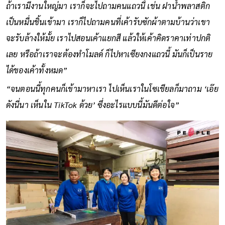
ถ้าเรามีงานใหญ่มา เราก็จะไปถามคนแถวนี้ เช่น ฝาน้ำพลาสติก
เป็นหมื่นชิ้นเข้ามา เราก็ไปถามคนที่เค้ารับซักผ้าตามบ้านว่าเขา
จะรับล้างให้มั้ย เราไปสอนเค้าแยกสี แล้วให้เค้าคิดราคาเท่าปกติ
เลย หรือถ้าเราจะต้องทำโมลด์ ก็ไปหาเซียงกงแถวนี้ มันก็เป็นราย
ได้ของเค้าทั้งหมด”
“จนตอนนี้ทุกคนก็เข้ามาหาเรา ไปเห็นเราในโซเชียลก็มาถาม ‘เอ๊ย
ดังนี่นา เห็นใน TikTok ด้วย’ ซึ่งอะไรแบบนี้มันดีต่อใจ”