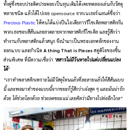
ทั้งคู่ซึ่งชอบประดิดประดอยเป็นทุนเดิมได้เคยทดลองเล่นกับวัสดุ
หลายชนิด แล้วได้ไปเจอ opensource จากเนเธอร์แลนด์ชื่อว่า
Precious Plastic
ให้คนได้แบ่งปันไอเดียการรีไซเคิลพลาสติกกัน
พวกเธอชอบสีสันและลวดลายจากพลาสติกรีไซเคิล และรู้สึกว่า
ทำงานกับพลาสติกแล้วสนุก จึงนำมาเป็นพระเอกหลักของงาน
ออกแบบ และกำเนิด
A thing That is Pieces
สตูดิโอของชิ้น
ส่วนพิเศษ ที่มีความเชื่อว่า
‘สสารไม่มีวันหายไปแต่เปลี่ยนแปลง
ได้’
“เราทำพลาสติกเพราะไม่มีวัสดุไหนแล้วที่ละลายแล้วให้สีสันแบบ
นี้ และพอมาทำของแบบนี้จากขยะก็รู้สึกว่าเจ๋งสุด ๆ และมันน่ารัก
ด้วย ได้ช่วยโลกด้วย ช่วยลดขยะแน่ เลยคิดว่ามีทางไปต่ออีกไกล”