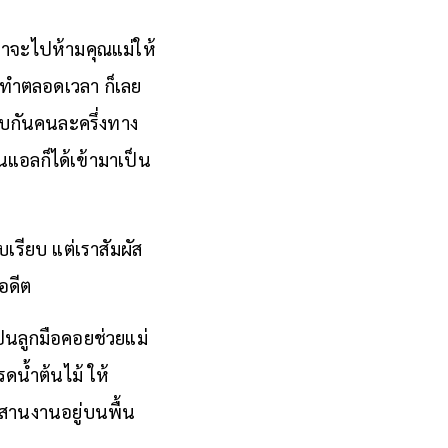
เราจะไปห้ามคุณแม่ให้
รทำตลอดเวลา ก็เลย
พบกันคนละครึ่งทาง
นแอลก็ได้เข้ามาเป็น
เรียบ แต่เราสัมผัส
อดีต
ป็นลูกมือคอยช่วยแม่
รดน้ำต้นไม้ ให้
งสานงานอยู่บนพื้น