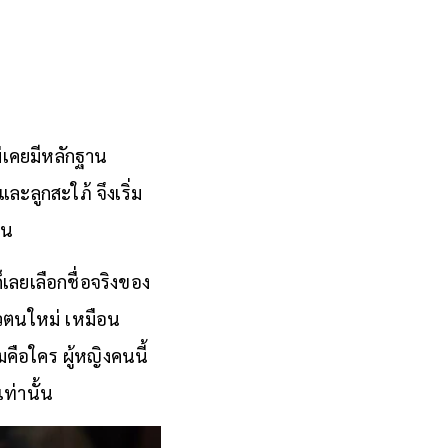
่เคยมีหลักฐาน
ะลูกสะใภ้ จึงเริ่ม
้น
็เลยเลือกชื่อจริงของ
ตัวตนใหม่ เหมือน
มคือใคร ผู้หญิงคนนี้
ท่านั้น