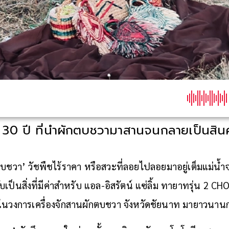
30 ปี ที่นำผักตบชวามาสานจนกลายเป็นสินค
ตบชวา’ วัชพืชไร้ราคา หรือสวะที่ลอยไปลอยมาอยู่เต็มแม่น้ำ
กลับเป็นสิ่งที่มีค่าสำหรับ แอล-อิสรัตน์ แซ่ลิ้ม ทายาทรุ่น 2
ยู่ในวงการเครื่องจักสานผักตบชวา จังหวัดชัยนาท มายาวนานก