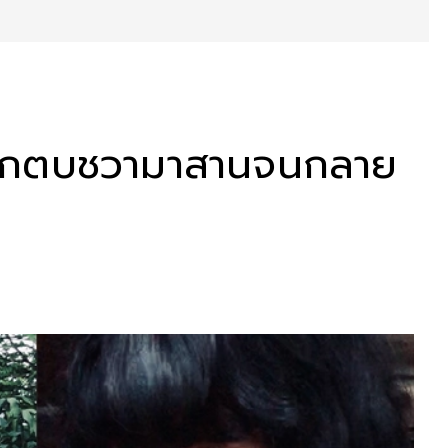
ำผักตบชวามาสานจนกลาย