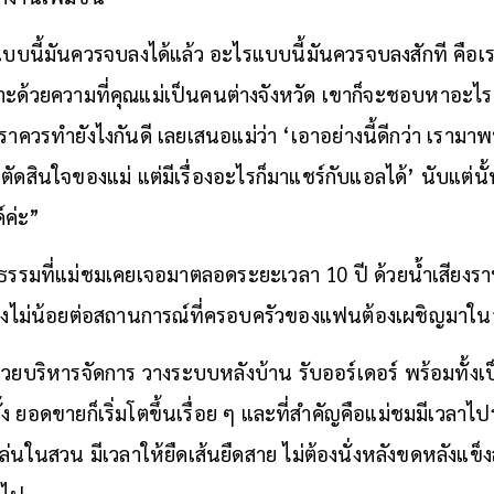
่องแบบนี้มันควรจบลงได้แล้ว อะไรแบบนี้มันควรจบลงสักที คือ
พราะด้วยความที่คุณแม่เป็นคนต่างจังหวัด เขาก็จะชอบหาอะไ
าควรทำยังไงกันดี เลยเสนอแม่ว่า ‘เอาอย่างนี้ดีกว่า เรามา
ดสินใจของแม่ แต่มีเรื่องอะไรก็มาแชร์กับแอลได้’ นับแต่นั้
์ค่ะ”
ติธรรมที่แม่ชมเคยเจอมาตลอดระยะเวลา 10 ปี ด้วยน้ำเสียงราบ
เคืองไม่น้อยต่อสถานการณ์ที่ครอบครัวของแฟนต้องเผชิญมาใน
ช่วยบริหารจัดการ วางระบบหลังบ้าน รับออร์เดอร์ พร้อมทั้งเ
ง ยอดขายก็เริ่มโตขึ้นเรื่อย ๆ และที่สำคัญคือแม่ชมมีเวลาไป
่นในสวน มีเวลาให้ยืดเส้นยืดสาย ไม่ต้องนั่งหลังขดหลังแข็
อไป