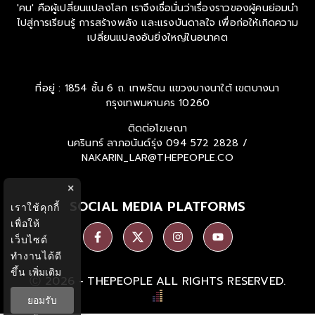
'คน' คือผู้เปลี่ยนแปลงโลก เราจึงเชื่อมั่นว่าเรื่องราวของผู้คนย่อมนำ
ไปสู่การเรียนรู้ การสร้างพลัง และแรงบันดาลใจ เพื่อก่อให้เกิดความ
เปลี่ยนแปลงอันยิ่งใหญ่ในอนาคต
ที่อยู่ : 1854 ชั้น 6 ถ. เทพรัตน แขวงบางนาใต้ เขตบางนา
กรุงเทพมหานคร 10260
ติดต่อโฆษณา
นครินทร์ ลาภอนันด์รุ่ง
094 572 2828 /
NAKARIN_LAR@THEPEOPLE.CO
×
เราใช้คุกกี้
SOCIAL MEDIA PLATFORMS
เพื่อให้
เว็บไซต์
ทำงานได้ดี
ขึ้น
เพิ่มเติม
Ⓒ 2026 -
THEPEOPLE
ALL RIGHTS RESERVED.
ยอมรับ