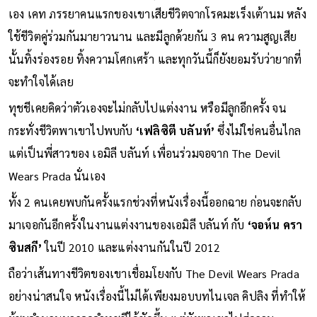
ย้อนกลับไปเมื่อปี 2009 ก่อนที่ทุชชีจะต้องต่อสู้กับมะเร็งด้วยตัว
เอง เคท ภรรยาคนแรกของเขาเสียชีวิตจากโรคมะเร็งเต้านม หลัง
ใช้ชีวิตคู่ร่วมกันมายาวนาน และมีลูกด้วยกัน 3 คน ความสูญเสีย
นั้นทิ้งร่องรอย ทิ้งความโศกเศร้า และทุกวันนี้ก็ยังยอมรับว่ายากที่
จะทำใจได้เลย
ทุชชีเคยคิดว่าตัวเองจะไม่กลับไปแต่งงาน หรือมีลูกอีกครั้ง จน
กระทั่งชีวิตพาเขาไปพบกับ
‘เฟลิซิตี บลันท์’
ซึ่งไม่ใช่คนอื่นไกล
แต่เป็นพี่สาวของ เอมิลี บลันท์ เพื่อนร่วมจอจาก The Devil
Wears Prada นั่นเอง
ทั้ง 2 คนเคยพบกันครั้งแรกช่วงที่หนังเรื่องนี้ออกฉาย ก่อนจะกลับ
มาเจอกันอีกครั้งในงานแต่งงานของเอมิลี บลันท์ กับ
‘จอห์น ครา
ซินสกี’
ในปี 2010 และแต่งงานกันในปี 2012
ถือว่าเส้นทางชีวิตของเขาเชื่อมโยงกับ The Devil Wears Prada
อย่างน่าสนใจ หนังเรื่องนี้ไม่ได้เพียงมอบบทไนเจล คิปลิง ที่ทำให้