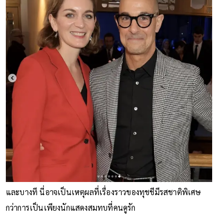
และบางที นี่อาจเป็นเหตุผลที่เรื่องราวของทุชชีมีรสชาติพิเศษ