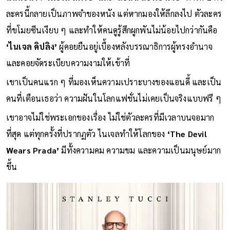
แน่นอนว่า
‘เมอรีล สตรีป’
และ
‘แอนน์ แฮทธาเวย์’
ทำให้ 2 ตัว
ละครนี้กลายเป็นภาพจำของหนัง แต่หากมองให้ลึกลงไป ตัวละคร
ที่ขโมยซีนเงียบ ๆ และทำให้คนดูรู้สึกผูกพันไม่น้อยไปกว่ากันคือ
‘ไนเจล คิปลิง’
ผู้คอยยืนอยู่เบื้องหลังบรรณาธิการผู้ทรงอำนาจ
และคอยจัดระเบียบความงามให้เข้าที่
เขาเป็นคนแรก ๆ ที่มองเห็นความเปราะบางของแอนดี้ และเป็น
คนที่เตือนเธอว่า ความฝันในโลกแฟชั่นไม่เคยเป็นจริงแบบฟรี ๆ
เขาอาจไม่ใช่พระเอกของเรื่อง ไม่ใช่ตัวละครที่มีเวลาบนจอมาก
ที่สุด แต่ทุกครั้งที่ปรากฏตัว ไนเจลทำให้โลกของ
‘The Devil
Wears Prada’
มีทั้งความคม ความขม และความเป็นมนุษย์มาก
ขึ้น