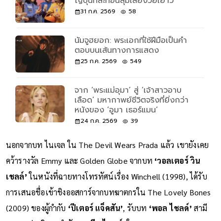
Casiopea : ตำนานแจ๊สฟิวชันแห่ง
ญี่ปุ่นที่สะท้อนสุ้มเสียงวัยเยาว์
31 ก.ค. 2569
58
นัมจูฮยอก: พระเอกที่ใช้ฝีมือเป็นคำ
ตอบบนเส้นทางการแสดง
25 ก.ค. 2569
549
จาก ‘พระแม่อุมา’ สู่ ‘เจ้าสาวอาบ
เลือด’ มหากาพย์ชีวิตจริงที่ยิ่งกว่า
หนังของ ‘อูมา เธอร์แมน’
24 ก.ค. 2569
39
นอกจากบท ไนเจล ใน The Devil Wears Prada แล้ว เขายังเคย
คว้ารางวัล Emmy และ Golden Globe จากบท
‘วอลเตอร์ วิน
เชลล์’
ในหนังที่ฉายทางโทรทัศน์เรื่อง Winchell (1998), ได้รับ
การเสนอชื่อเข้าชิงออสการ์จากบทฆาตกรใน The Lovely Bones
(2009) ของผู้กำกับ
‘ปีเตอร์ แจ็คสัน’
, รับบท
‘พอล ไชลด์’
สามี