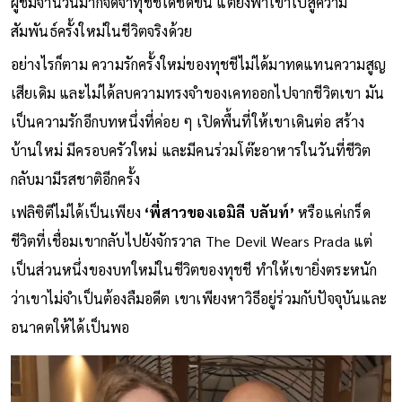
ผู้ชมจำนวนมากจดจำทุชชีได้ชัดขึ้น แต่ยังพาเขาไปสู่ความ
สัมพันธ์ครั้งใหม่ในชีวิตจริงด้วย
อย่างไรก็ตาม ความรักครั้งใหม่ของทุชชีไม่ได้มาทดแทนความสูญ
เสียเดิม และไม่ได้ลบความทรงจำของเคทออกไปจากชีวิตเขา มัน
เป็นความรักอีกบทหนึ่งที่ค่อย ๆ เปิดพื้นที่ให้เขาเดินต่อ สร้าง
บ้านใหม่ มีครอบครัวใหม่ และมีคนร่วมโต๊ะอาหารในวันที่ชีวิต
กลับมามีรสชาติอีกครั้ง
เฟลิซิตีไม่ได้เป็นเพียง
‘พี่สาวของเอมิลี บลันท์’
หรือแค่เกร็ด
ชีวิตที่เชื่อมเขากลับไปยังจักรวาล The Devil Wears Prada แต่
เป็นส่วนหนึ่งของบทใหม่ในชีวิตของทุชชี ทำให้เขายิ่งตระหนัก
ว่าเขาไม่จำเป็นต้องลืมอดีต เขาเพียงหาวิธีอยู่ร่วมกับปัจจุบันและ
อนาคตให้ได้เป็นพอ