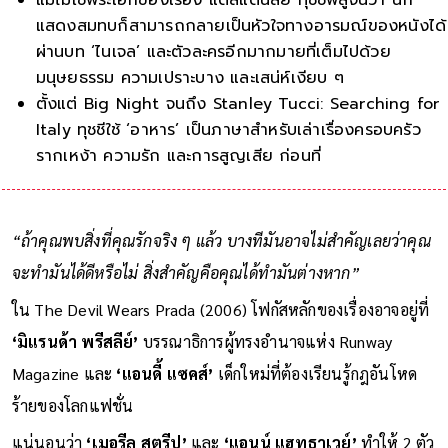
แสดงสมทบก็สามารถกลายเป็นหัวใจทางอารมณ์ของหนังได้
ผ่านบท ‘ไนเจล’ และตัวละครอีกมากมายที่เต็มไปด้วย
มนุษยธรรม ความเปราะบาง และเสน่ห์เงียบ ๆ
ตั้งแต่ Big Night จนถึง Stanley Tucci: Searching for
Italy ทุชชีใช้ ‘อาหาร’ เป็นภาษาสำหรับเล่าเรื่องครอบครัว
รากเหง้า ความรัก และการสูญเสีย ก่อนที่ชีวิตจริงจะพาเขา
เผชิญโรคมะเร็ง จนเกือบสูญเสียความส
“ถ้าคุณพบสิ่งที่คุณรักจริง ๆ แล้ว บางทีมันอาจไม่สำคัญเลยว่าคุณ
จะทำมันได้ดีหรือไม่ สิ่งสำคัญคือคุณได้ทำมันต่างหาก”
ใน The Devil Wears Prada (2006) โฟกัสหลักของเรื่องอาจอยู่ที่
‘มิแรนด้า พรีสลีย์’
บรรณาธิการผู้ทรงอำนาจแห่ง Runway
Magazine และ
‘แอนดี้ แซคส์’
เด็กใหม่ที่ต้องเรียนรู้กฎอันโหด
ร้ายของโลกแฟชั่น