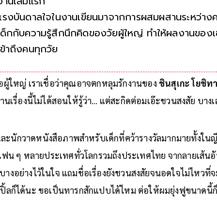
งานเล่มแรก
แรงบันดาลใจในงานเขียนมาจากการผสมผสานระหว่างค
เด็กกับความรู้สึกนึกคิดของวัยผู้ใหญ่ ทำให้ผลงานของ
เข้าถึงคนทุกวัย
หรือผู้ใหญ่ เราเชื่อว่าคุณอาจตกหลุมรักงานของ
ชินสุเกะ โยชิท
นเรื่องนี้ไม่ได้สอนให้รู้ว่า… แต่สะกิดต่อมเอ๊ะชวนสงสัย บาง
ละนักวาดหนังสือภาพสำหรับเด็กที่คว้ารางวัลมากมายทั้งในญี
ีแฟน ๆ หลายประเทศทั่วโลกรวมถึงประเทศไทย จากลายเส้นอั
ิ้งบางอย่างไว้ในใจ แถมชื่อเรื่องยังชวนสงสัยจนอดใจไม่ไหวที
้ลก็ได้นะ ขอเป็นทารกสักแปบได้ไหม ต่อให้ผมยุ่งฟูขนาดนี้ก