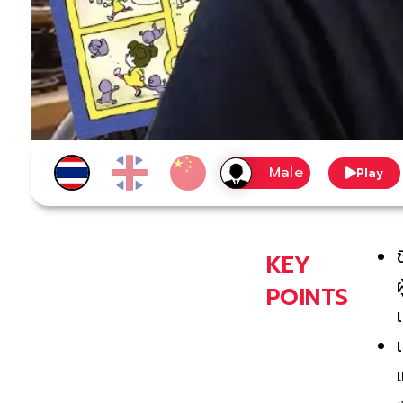
Play
KEY
POINTS