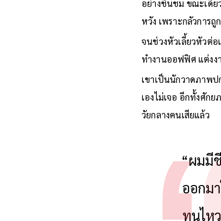
อย่างชื่นชม ขณะเดียว
หวัง เพราะกลัวการถ
จนช่วงหัวเลี้ยวหัวต
ทำงานออฟฟิศ แต่งง
เขาเป็นนักวาดภาพปกนิ
เองไม่เจอ อีกทั้งศักย
วัยกลางคนเสียแล้ว
“ผมมีชี
ออกมาใ
ทนไหว 