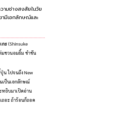
วามช่างสงสัยในวัย
เขามีเอกลักษณ์และ
าเกะ
(Shinsuke
เล่มชวนอมยิ้ม ขำขัน
่ปุ่น ไปจนถึง New
นเป็นเอกลักษณ์
่จะหยิบมาเปิดอ่าน
็เถอะ ถ้าร้อนก็ถอด