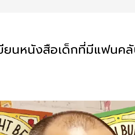
เขียนหนังสือเด็กที่มีแฟนคลั