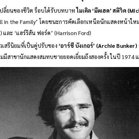
‘Meathead’ และจุดเริ่มต้น
เปลี่ยนของชีวิต ร็อบได้รับบทบาท
ไมเคิล ‘มีตเฮด’ สติวิค (M
l in the Family’ โดยชนะการคัดเลือกเหนือนักแสดงหน้าใหม่อย
) และ ‘แฮร์ริสัน ฟอร์ด’ (Harrison Ford)
เสรีนิยมที่เป็นคู่ปรับของ
‘อาร์ชี บังเกอร์’ (Archie Bunker)
อ็มมีสาขานักแสดงสมทบชายยอดเยี่ยมถึงสองครั้ง ในปี 1974 