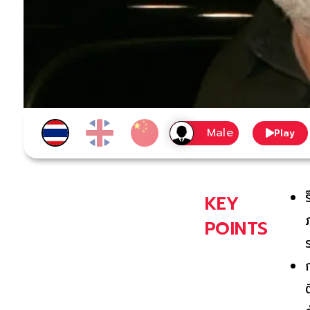
Play
KEY
POINTS