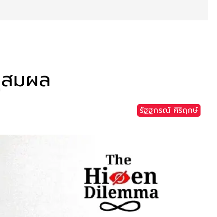
ตุสมผล
รัฐฐกรณ์ ศิริฤกษ์