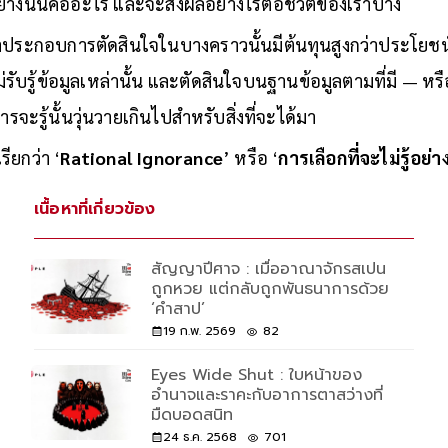
่างนั้นคืออะไร และจะส่งผลอย่างไรต่อชีวิตของเราบ้าง
ระกอบการตัดสินใจในบางคราวนั้นมีต้นทุนสูงกว่าประโยชน์ที่จ
ม่รับรู้ข้อมูลเหล่านั้น และตัดสินใจบนฐานข้อมูลตามที่มี — หรือ
การจะรู้นั้นวุ่นวายเกินไปสำหรับสิ่งที่จะได้มา
รียกว่า ‘
Rational Ignorance
’ หรือ ‘
การเลือกที่จะไม่รู้อย่า
เนื้อหาที่เกี่ยวข้อง
สัญญาปีศาจ : เมื่ออาณาจักรสเปน
ถูกหวย แต่กลับถูกพันธนาการด้วย
‘คำสาป’
19 ก.พ. 2569
82
Eyes Wide Shut : ใบหน้าของ
อำนาจและราคะกับอาการตาสว่างที่
มืดบอดสนิท
24 ธ.ค. 2568
701