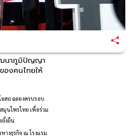
ัฒนาภูมิปัญญา
ตของคนไทยให้
พงศ์โอสถ ฉลองครบรอบ
สมุนไพรไทย เพื่อร่วม
ั่งยืน
ตรทางธุรกิจ ณ โรงแรม