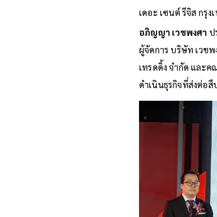
เดอะ เซนต์ รีจิส กรุง
อภิญญา เวชพงศา
ปร
ผู้จัดการ บริษัท เวชพ
เทรดดิ้ง จำกัด และคณ
ดำเนินธุรกิจที่ส่งต่