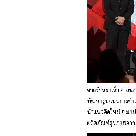
จากร้านยาเล็ก ๆ บนถ
พัฒนารูปแบบการดำเนิ
นำแนวคิดใหม่ ๆ มาป
ผลิตภัณฑ์สุขภาพจากต