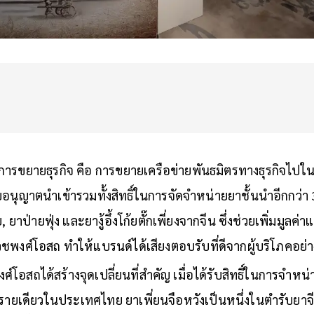
งการขยายธุรกิจ คือ การขยายเครือข่ายพันธมิตรทางธุรกิจ
อนุญาตนำเข้ารวมทั้งสิทธิ์ในการจัดจำหน่ายยาชั้นนำอีกกว่า
ีย, ยาป่ายฟุ่ง และยางู้อึ้งโก้ยตั๊กเพี่ยงจากจีน ซึ่งช่วยเพิ่ม
ชพงศ์โอสถ ทำให้แบรนด์ได้เสียงตอบรับที่ดีจากผู้บริโภคอย่าง
์โอสถได้สร้างจุดเปลี่ยนที่สำคัญ เมื่อได้รับสิทธิ์ในการจำหน
รายเดียวในประเทศไทย ยาเพี่ยนจือหวังเป็นหนึ่งในตำรับยาจี