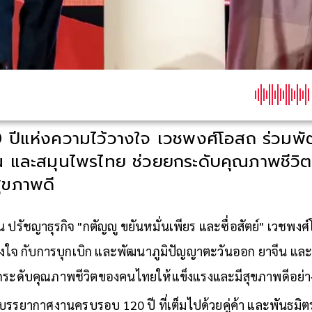
 ปีแห่งความไว้วางใจ เวชพงศ์โอสถ ร่วมพ
น และสมุนไพรไทย ช่วยยกระดับคุณภาพชีวิ
ุขภาพดี
าน ปรัชญาธุรกิจ "กตัญญู ขยันหมั่นเพียร และซื่อสัตย์" เวช
างใจ กับการบุกเบิก และพัฒนาภูมิปัญญาตะวันออก ยาจีน และ
กระดับคุณภาพชีวิตของคนไทยให้แข็งแรงและมีสุขภาพดีอย่างย
านบรรยากาศงานครบรอบ 120 ปี ที่เต็มไปด้วยคู่ค้า และพันธมิ