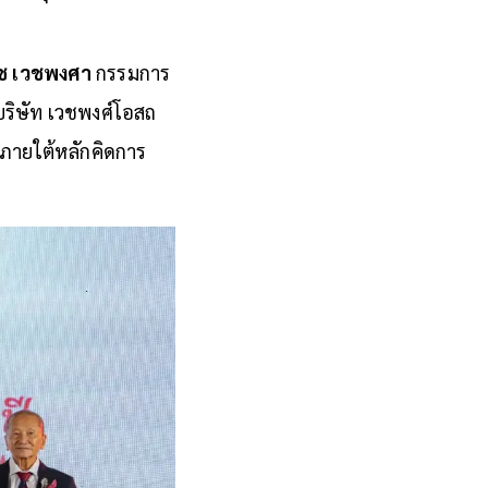
ดช เวชพงศา
กรรมการ
บริษัท เวชพงศ์โอสถ
งภายใต้หลักคิดการ