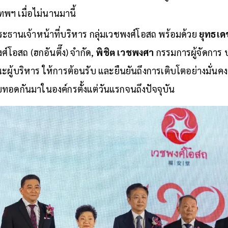
เทพฯ เมื่อไม่นานมานี้
ะธานเจ้าหน้าที่บริหาร กลุ่มเวชพงศ์โอสถ พร้อมด้วย
ยุทธเ
งศ์โอสถ (ฮกอันตึ๊ง) จำกัด,
พิชิต เวชพงศา
กรรมการผู้จัดการ 
ะผู้บริหาร ให้การต้อนรับ และยืนยันถึงการเติบโตอย่างมั่นค
อสืบทอดกันมาในองค์กรตั้งแต่วันแรกจนถึงปัจจุบัน