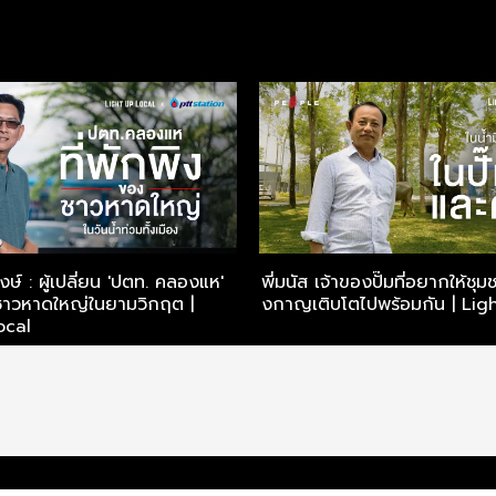
ิพงษ์ : ผู้เปลี่ยน 'ปตท. คลองแห'
พี่มนัส เจ้าของปั๊มที่อยากให้ชุ
ิงชาวหาดใหญ่ในยามวิกฤต |
งกาญเติบโตไปพร้อมกัน | Lig
ocal