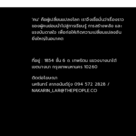
'คน' คือผู้เปลี่ยนแปลงโลก เราจึงเชื่อมั่นว่าเรื่องราว
ของผู้คนย่อมนำไปสู่การเรียนรู้ การสร้างพลัง และ
แรงบันดาลใจ เพื่อก่อให้เกิดความเปลี่ยนแปลงอัน
ยิ่งใหญ่ในอนาคต
ที่อยู่ : 1854 ชั้น 6 ถ. เทพรัตน แขวงบางนาใต้
เขตบางนา กรุงเทพมหานคร 10260
ติดต่อโฆษณา
นครินทร์ ลาภอนันด์รุ่ง
094 572 2828 /
NAKARIN_LAR@THEPEOPLE.CO