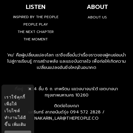
LISTEN
ABOUT
INSPIRED BY THE PEOPLE
ABOUT US
PEOPLE PLAY
THE NEXT CHAPTER
THE MOMENT
'คน' คือผู้เปลี่ยนแปลงโลก เราจึงเชื่อมั่นว่าเรื่องราวของผู้คนย่อมนำ
ไปสู่การเรียนรู้ การสร้างพลัง และแรงบันดาลใจ เพื่อก่อให้เกิดความ
เปลี่ยนแปลงอันยิ่งใหญ่ในอนาคต
ที่อยู่ : 1854 ชั้น 6 ถ. เทพรัตน แขวงบางนาใต้ เขตบางนา
×
กรุงเทพมหานคร 10260
เราใช้คุกกี้
เพื่อให้
ติดต่อโฆษณา
เว็บไซต์
นครินทร์ ลาภอนันด์รุ่ง
094 572 2828 /
ทำงานได้ดี
NAKARIN_LAR@THEPEOPLE.CO
ขึ้น
เพิ่มเติม