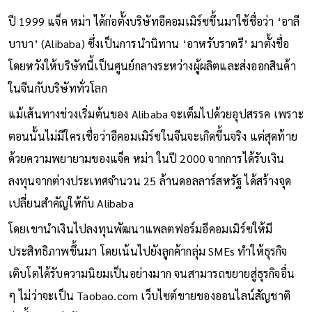
ปี 1999 แจ็ค หม่า ได้ก่อตั้งบริษัทอีคอมเมิร์ซขึ้นมาใช้ชื่อว่า ‘อาลี
บาบา’ (Alibaba) ซึ่งเป็นการนำนิทาน ‘อาหรับราตรี’ มาตั้งชื่อ
โดยหวังให้บริษัทนี้เป็นศูนย์กลางระหว่างผู้ผลิตและส่งออกสินค้า
ในจีนกับบริษัททั่วโลก
แม้เส้นทางช่วงเริ่มต้นของ Alibaba จะเต็มไปด้วยอุปสรรค เพราะ
ตอนนั้นไม่มีใครเชื่อว่าอีคอมเมิร์ซในจีนจะเกิดขึ้นจริง แต่สุดท้าย
ด้วยความพยายามของแจ็ค หม่า ในปี 2000 จากการได้รับเงิน
ลงทุนจากต่างประเทศจำนวน 25 ล้านดอลลาร์สหรัฐ ได้สร้างจุด
เปลี่ยนสำคัญให้กับ Alibaba
โดยเขานำเงินไปลงทุนพัฒนาแพลตฟอร์มอีคอมเมิร์ซให้มี
ประสิทธิภาพขึ้นมา โดยเน้นไปยังลูกค้ากลุ่ม SMEs ทำให้ธุรกิจ
เติบโตได้รับความนิยมเป็นอย่างมาก จนสามารถขยายสู่ธุรกิจอื่น
ๆ ไม่ว่าจะเป็น Taobao.com เว็บไซต์ขายของออนไลน์สัญชาติ