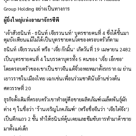
Group Holding อย่างเป็นทางการ
ผู้ยิ่งใหญ่แห่งอาณาจักรซีพี
‘เจ้าสัวธนินท์ - ธนินท์ เจียรวนนท์’ บุตรชายคนที่ 4 ซึ่งได้ขึ้นมา
คุมบังเหียนแม้ไม่ได้เป็นบุตรชายคนโตของครอบครัวก็ตาม
ธนินท์ เจียรวนนท์ หรือ ‘เจี่ย ก๊กมิ้น’ เกิดวันที่ 19 เมษายน 2482
เป็นบุตรชายคนที่ 4 ในบรรดาบุตรทั้ง 5 คนของ ‘เจี่ย เอ็กซอ’
โดยครอบครัวของเขาเป็นชาวจีนแต้จิ๋วอพยพมาตั้งรกราก ณ ย่าน
เยาวราชในเมืองไทย เฉกเช่นเพื่อนร่วมชาตินับล้านช่วงต้น
ศตวรรษที่ 20
ธุรกิจดั้งเดิมที่ครอบครัวเขาทำอยู่คือขายผลิตภัณฑ์เมล็ดพันธุ์ผัก
ต่าง ๆ ในชื่อว่า ‘ร้านเจริญโภคภัณฑ์’ (หรือชื่อจีนว่า ‘เจียไต๋จึง’)
เป็นตึกแถว 2 ชั้น ทำให้ธนินท์คุ้นเคยและซึมซับการทำมาค้าขาย
มาตั้งแต่เด็ก