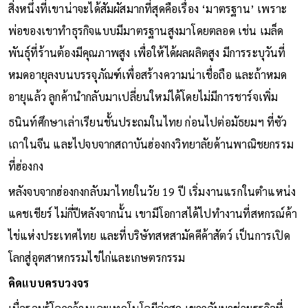
สิ่งหนึ่งที่เขาน่าจะได้สัมผัสมากที่สุดคือเรื่อง ‘มาตรฐาน’ เพราะ
พ่อของเขาทำธุรกิจแบบมีมาตรฐานสูงมาโดยตลอด เช่น เมล็ด
พันธุ์ที่ร้านต้องมีคุณภาพสูง เพื่อให้ได้ผลผลิตสูง มีการระบุวันที่
หมดอายุลงบนบรรจุภัณฑ์เพื่อสร้างความน่าเชื่อถือ และถ้าหมด
อายุแล้ว ลูกค้านำกลับมาเปลี่ยนใหม่ได้โดยไม่มีการชาร์จเพิ่ม
ธนินท์ศึกษาเล่าเรียนชั้นประถมในไทย ก่อนไปต่อมัธยมฯ ที่ซัว
เถาในจีน และไปจบจากสถาบันฮ่องกงวิทยาลัยด้านพาณิชยกรรม
ที่ฮ่องกง
หลังจบจากฮ่องกงกลับมาไทยในวัย 19 ปี เริ่มงานแรกในตำแหน่ง
แคชเชียร์ ไม่กี่ปีหลังจากนั้น เขามีโอกาสได้ไปทำงานที่สหกรณ์ค้า
ไข่แห่งประเทศไทย และที่บริษัทสหสามัคคีค้าสัตว์ เป็นการเปิด
โลกสู่อุตสาหกรรมไข่ไก่และเกษตรกรรม
คิดแบบครบวงจร