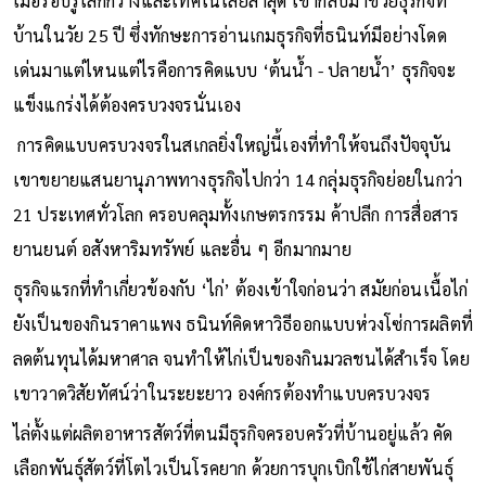
เมื่อรอบรู้โลกกว้างและเทคโนโลยีล่าสุด เขากลับมาช่วยธุรกิจที่
บ้านในวัย 25 ปี ซึ่งทักษะการอ่านเกมธุรกิจที่ธนินท์มีอย่างโดด
เด่นมาแต่ไหนแต่ไรคือการคิดแบบ ‘ต้นน้ำ - ปลายน้ำ’ ธุรกิจจะ
แข็งแกร่งได้ต้องครบวงจรนั่นเอง
การคิดแบบครบวงจรในสเกลยิ่งใหญ่นี้เองที่ทำให้จนถึงปัจจุบัน
เขาขยายแสนยานุภาพทางธุรกิจไปกว่า 14 กลุ่มธุรกิจย่อยในกว่า
21 ประเทศทั่วโลก ครอบคลุมทั้งเกษตรกรรม ค้าปลีก การสื่อสาร
ยานยนต์ อสังหาริมทรัพย์ และอื่น ๆ อีกมากมาย
ธุรกิจแรกที่ทำเกี่ยวข้องกับ ‘ไก่’ ต้องเข้าใจก่อนว่า สมัยก่อนเนื้อไก่
ยังเป็นของกินราคาแพง ธนินท์คิดหาวิธีออกแบบห่วงโซ่การผลิตที่
ลดต้นทุนได้มหาศาล จนทำให้ไก่เป็นของกินมวลชนได้สำเร็จ โดย
เขาวาดวิสัยทัศน์ว่าในระยะยาว องค์กรต้องทำแบบครบวงจร
ไล่ตั้งแต่ผลิตอาหารสัตว์ที่ตนมีธุรกิจครอบครัวที่บ้านอยู่แล้ว คัด
เลือกพันธุ์สัตว์ที่โตไวเป็นโรคยาก ด้วยการบุกเบิกใช้ไก่สายพันธุ์