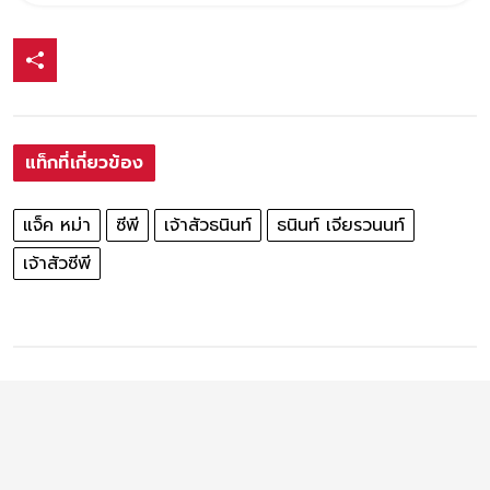
แท็กที่เกี่ยวข้อง
แจ็ค หม่า
ซีพี
เจ้าสัวธนินท์
ธนินท์ เจียรวนนท์
เจ้าสัวซีพี