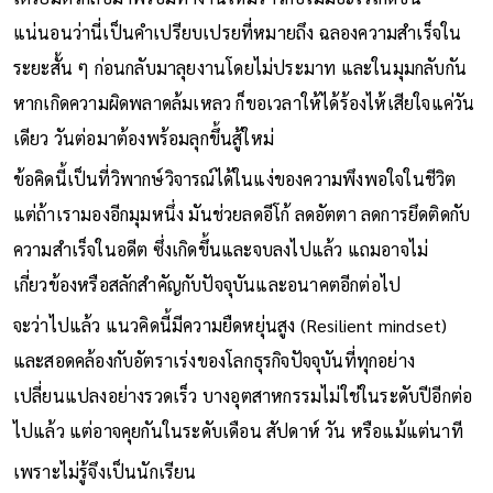
แน่นอนว่านี่เป็นคำเปรียบเปรยที่หมายถึง ฉลองความสำเร็จใน
ระยะสั้น ๆ ก่อนกลับมาลุยงานโดยไม่ประมาท และในมุมกลับกัน
หากเกิดความผิดพลาดล้มเหลว ก็ขอเวลาให้ได้ร้องไห้เสียใจแค่วัน
เดียว วันต่อมาต้องพร้อมลุกขึ้นสู้ใหม่
ข้อคิดนี้เป็นที่วิพากษ์วิจารณ์ได้ในแง่ของความพึงพอใจในชีวิต
แต่ถ้าเรามองอีกมุมหนึ่ง มันช่วยลดอีโก้ ลดอัตตา ลดการยึดติดกับ
ความสำเร็จในอดีต ซึ่งเกิดขึ้นและจบลงไปแล้ว แถมอาจไม่
เกี่ยวข้องหรือสลักสำคัญกับปัจจุบันและอนาคตอีกต่อไป
จะว่าไปแล้ว แนวคิดนี้มีความยืดหยุ่นสูง (Resilient mindset)
และสอดคล้องกับอัตราเร่งของโลกธุรกิจปัจจุบันที่ทุกอย่าง
เปลี่ยนแปลงอย่างรวดเร็ว บางอุตสาหกรรมไม่ใช่ในระดับปีอีกต่อ
ไปแล้ว แต่อาจคุยกันในระดับเดือน สัปดาห์ วัน หรือแม้แต่นาที
เพราะไม่รู้จึงเป็นนักเรียน