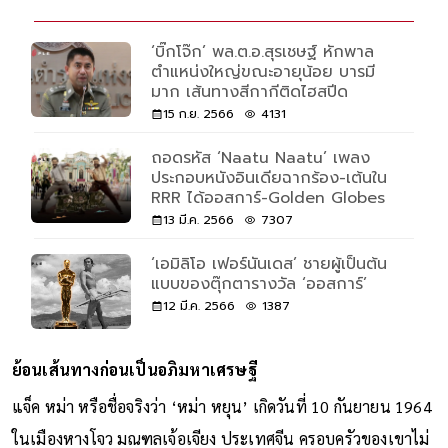
‘บิ๊กโจ๊ก’ พล.ต.อ.สุรเชษฐ์ หักพาล
ตำแหน่งใหญ่ขณะอายุน้อย บารมี
มาก เส้นทางสีกากีติดไฮสปีด
15 ก.ย. 2566
4131
ถอดรหัส ‘Naatu Naatu’ เพลง
ประกอบหนังอินเดียฉากร้อง-เต้นใน
RRR ได้ออสการ์-Golden Globes
13 มี.ค. 2566
7307
‘เอมิลิโอ เฟอร์นันเดส’ ชายผู้เป็นต้น
แบบของตุ๊กตารางวัล ‘ออสการ์’
12 มี.ค. 2566
1387
ย้อนเส้นทางก่อนเป็นอภิมหาเศรษฐี
แจ็ค หม่า หรือชื่อจริงว่า ‘หม่า หยุน’ เกิดวันที่ 10 กันยายน 1964
ในเมืองหางโจว มณฑลเจ้อเจียง ประเทศจีน ครอบครัวของเขาไม่