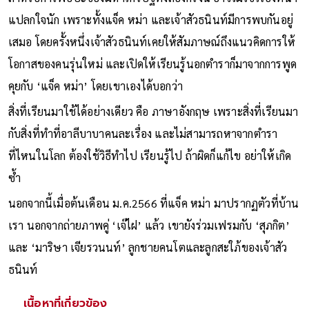
แปลกใจนัก เพราะทั้งแจ็ค หม่า และเจ้าสัวธนินท์มีการพบกันอยู่
เสมอ โดยครั้งหนึ่งเจ้าสัวธนินท์เคยให้สัมภาษณ์ถึงแนวคิดการให้
โอกาสของคนรุ่นใหม่ และเปิดให้เรียนรู้นอกตำราก็มาจากการพูด
คุยกับ ‘แจ็ค หม่า’ โดยเขาเองได้บอกว่า
สิ่งที่เรียนมาใช้ได้อย่างเดียว คือ ภาษาอังกฤษ เพราะสิ่งที่เรียนมา
กับสิ่งที่ทำที่อาลีบาบาคนละเรื่อง และไม่สามารถหาจากตำรา
ที่ไหนในโลก ต้องใช้วิธีทำไป เรียนรู้ไป ถ้าผิดก็แก้ไข อย่าให้เกิด
ซ้ำ
นอกจากนี้เมื่อต้นเดือน ม.ค.2566 ที่แจ็ค หม่า มาปรากฏตัวที่บ้าน
เรา นอกจากถ่ายภาพคู่ ‘เจ๊ไฝ’ แล้ว เขายังร่วมเฟรมกับ ‘สุภกิต’
และ ‘มาริษา เจียรวนนท์’ ลูกชายคนโตและลูกสะใภ้ของเจ้าสัว
ธนินท์
เนื้อหาที่เกี่ยวข้อง