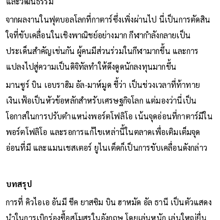
และวัฒนธรรม
จากผลงานในฟุตบอลโลกที่กาตาร์ซึ่งเพิ่งผ่านไป นี่เป็นการตัดสิน
ใจที่ขับเคลื่อนในเชิงพาณิชย์อย่างมาก กีฬากำลังกลายเป็น
ประเด็นสำคัญเช่นกัน ผู้คนมีส่วนร่วมในกีฬามากขึ้น และการ
แปลงไปสู่ความเป็นดิจิทัลทำให้ดึงดูดนักลงทุนมากขึ้น
มานซูร์ บิน เอบราฮิม อัล-มาห์มูด ชี้ว่า เป็นช่วงเวลาที่ท้าทาย
เงินเฟ้อเป็นหัวข้อหลักสำหรับเศรษฐกิจโลก แต่มองว่านี่เป็น
โอกาสในการปรับตำแหน่งพอร์ตโฟลิโอ เน้นจุดอ่อนที่กาตาร์มีใน
พอร์ตโฟลิโอ และรอการแก้ไขเหล่านี้ในตลาดเพื่อเติมเต็มจุด
อ่อนที่มี และแมนเชสเตอร์ ยูไนเต็ดก็เป็นการขับเคลื่อนดังกล่าว
บทสรุป
การที่ คิวไอเอ อันมี ชีค ยาสซิม บิน ฮาหมัด อัล ธานี เป็นตัวแสดง
นำในการเบิกร่องซื้อสโมสรในอังกฤษ โดยเล่นหนัก เล่นใหญ่ยื่น