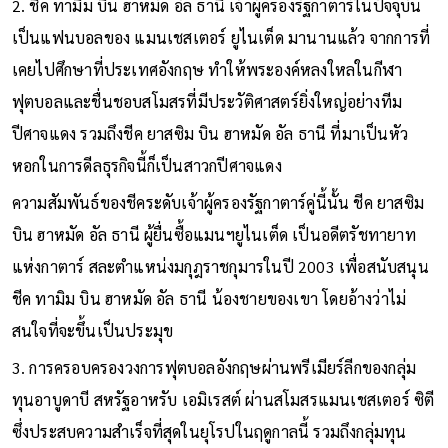
2. ชีค ทามิม บิน ฮาหมัด อัล ธานี เจ้าผู้ครองรัฐกาตาร์ในปัจจุบัน
เป็นแฟนบอลของ แมนเชสเตอร์ ยูไนเต็ด มานานแล้ว จากการที่
เคยไปศึกษาที่ประเทศอังกฤษ ทำให้พระองค์หลงใหลในกีฬา
ฟุตบอลและชื่นชอบสโมสรที่มีประวัติศาสตร์ยิ่งใหญ่อย่างทีม
ปีศาจแดง รวมถึงชีค ยาสซิม บิน ฮาหมัด อัล ธานี ที่มาเป็นหัว
หอกในการดีลธุรกิจนี้ก็เป็นสาวกปีศาจแดง
ความสัมพันธ์ของชีคระดับเจ้าผู้ครองรัฐกาตาร์คู่นี้นั้น ชีค ยาสซิม
บิน ฮาหมัด อัล ธานี ผู้ยื่นซื้อแมนฯยูไนเต็ด เป็นอดีตรัชทายาท
แห่งกาตาร์ สละตำแหน่งมกุฎราชกุมารในปี 2003 เพื่อสนับสนุน
ชีค ทามิม บิน ฮาหมัด อัล ธานี น้องชายของเขา โดยอ้างว่าไม่
สนใจที่จะขึ้นเป็นประมุข
3. การครอบครองวงการฟุตบอลอังกฤษผ่านพรีเมียร์ลีกของกลุ่ม
ทุนอาบูดาบี สหรัฐอาหรับ เอมิเรสต์ ผ่านสโมสรแมนเชสเตอร์ ซิตี
ซึ่งประสบความสำเร็จที่สุดในยุโรปในฤดูกาลนี้ รวมถึงกลุ่มทุน