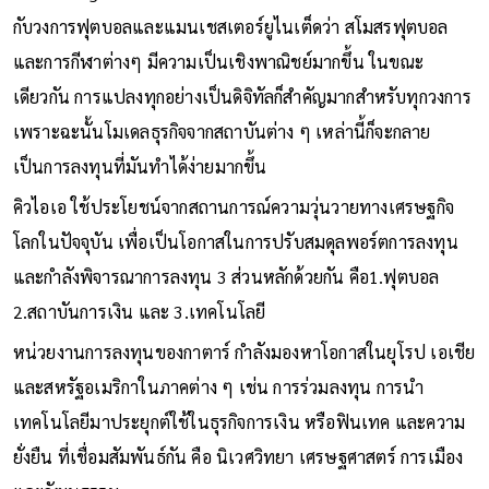
กับวงการฟุตบอลและแมนเชสเตอร์ยูไนเต็ดว่า สโมสรฟุตบอล
และการกีฬาต่างๆ มีความเป็นเชิงพาณิชย์มากขึ้น ในขณะ
เดียวกัน การแปลงทุกอย่างเป็นดิจิทัลก็สำคัญมากสำหรับทุกวงการ
เพราะฉะนั้นโมเดลธุรกิจจากสถาบันต่าง ๆ เหล่านี้ก็จะกลาย
เป็นการลงทุนที่มันทำได้ง่ายมากขึ้น
คิวไอเอ ใช้ประโยชน์จากสถานการณ์ความวุ่นวายทางเศรษฐกิจ
โลกในปัจจุบัน เพื่อเป็นโอกาสในการปรับสมดุลพอร์ตการลงทุน
และกำลังพิจารณาการลงทุน 3 ส่วนหลักด้วยกัน คือ1.ฟุตบอล
2.สถาบันการเงิน และ 3.เทคโนโลยี
หน่วยงานการลงทุนของกาตาร์ กำลังมองหาโอกาสในยุโรป เอเชีย
และสหรัฐอเมริกาในภาคต่าง ๆ เช่น การร่วมลงทุน การนำ
เทคโนโลยีมาประยุกต์ใช้ในธุรกิจการเงิน หรือฟินเทค และความ
ยั่งยืน ที่เชื่อมสัมพันธ์กัน คือ นิเวศวิทยา เศรษฐศาสตร์ การเมือง