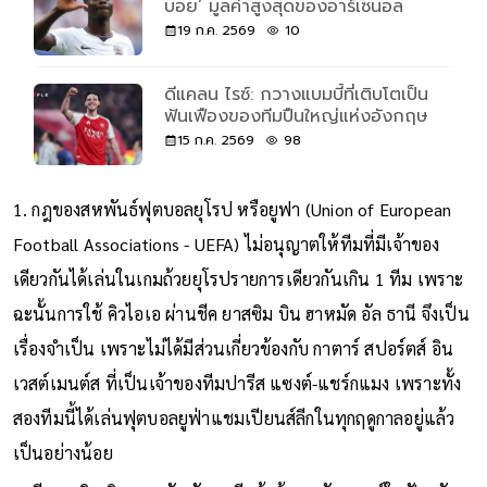
บอย’ มูลค่าสูงสุดของอาร์เซนอล
19 ก.ค. 2569
10
ดีแคลน ไรซ์: กวางแบมบี้ที่เติบโตเป็น
ฟันเฟืองของทีมปืนใหญ่แห่งอังกฤษ
15 ก.ค. 2569
98
1. กฎของสหพันธ์ฟุตบอลยุโรป หรือยูฟา (Union of European
Football Associations - UEFA) ไม่อนุญาตให้ทีมที่มีเจ้าของ
เดียวกันได้เล่นในเกมถ้วยยุโรปรายการเดียวกันเกิน 1 ทีม เพราะ
ฉะนั้นการใช้ คิวไอเอ ผ่านชีค ยาสซิม บิน ฮาหมัด อัล ธานี จึงเป็น
เรื่องจำเป็น เพราะไม่ได้มีส่วนเกี่ยวข้องกับ กาตาร์ สปอร์ตส์ อิน
เวสต์เมนต์ส ที่เป็นเจ้าของทีมปารีส แซงต์-แชร์กแมง เพราะทั้ง
สองทีมนี้ได้เล่นฟุตบอลยูฟ่าแชมเปียนส์ลีกในทุกฤดูกาลอยู่แล้ว
เป็นอย่างน้อย