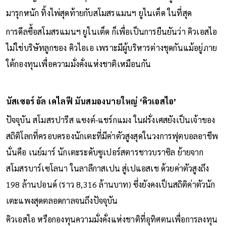
มารุกหนัก ทิ้งไพ่สุดท้ายกับสโมสรแมนฯ ยูไนเต็ด ในที่สุด
การดีลซื้อสโมสรแมนฯ ยูไนเต็ด ก็เพื่อเป็นการยืนยันว่า คิวเอสไอ
ไม่ใช่บริษัทลูกของ คิวไอเอ เพราะมีผู้บริหารต่างชุดกันแม้อยู่ภาย
ใต้กองทุนเพื่อความมั่งคั่งแห่งชาติเหมือนกัน
นัสเซอร์ อัล เคไลฟี มันสมองนายใหญ่ ‘คิวเอสไอ’
ปัจจุบัน สโมสรปารีส แซงต์-แชร์กแมง ในฝรั่งเศสยังเป็นเจ้าของ
สถิติโลกที่ครอบครองนักเตะที่มีค่าตัวสูงสุดในวงการฟุตบอลอาชีพ
นั่นคือ เนย์มาร์ นักเตะระดับซูเปอร์สตารชาวบราซิล ย้ายจาก
สโมสรบาร์เซโลนา ในลาลีกาสเปน สู่เปแอสเช ด้วยค่าตัวสูงถึง
198 ล้านปอนด์ (ราว 8,316 ล้านบาท) ซึ่งยังคงเป็นสถิติค่าตัวนัก
เตะแพงสุดตลอดกาลจนถึงปัจจุบัน
คิวเอสไอ หรือกองทุนความมั่งคั่งแห่งชาติที่อุทิศตนเพื่อการลงทุน