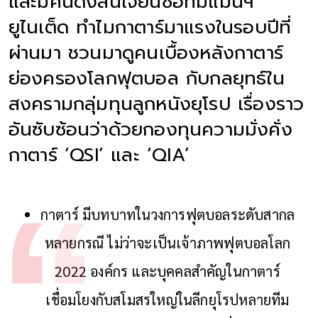
และมีคนดังสนใจยื่นซื้อทีมแมนฯ
ยูไนเต็ด ทำไมกาตาร์มาแรงในรอบปีที่
ผ่านมา ชวนมาดูคนเบื้องหลังกาตาร์
ย่องครองโลกฟุตบอล กับกลยุทธ์ใน
สงครามกลุ่มทุนลูกหนังยุโรป เรื่องราว
อันซับซ้อนว่าด้วยกองทุนความมั่งคั่ง
กาตาร์ ‘QSI’ และ ‘QIA’
กาตาร์ มีบทบาทในวงการฟุตบอลระดับสากล
หลายกรณี ไม่ว่าจะเป็นเจ้าภาพฟุตบอลโลก
2022 องค์กร และบุคคลสำคัญในกาตาร์
เชื่อมโยงกับสโมสรใหญ่ในลีกยุโรปหลายทีม