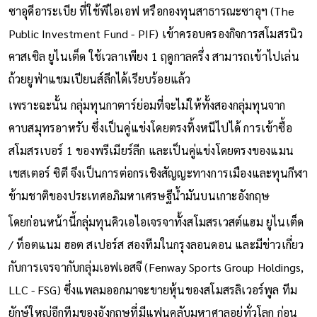
ซาอุดีอาระเบีย ที่ใช้พีไอเอฟ หรือกองทุนสาธารณะซาอุฯ (The
Public Investment Fund - PIF) เข้าครอบครองกิจการสโมสรนิว
คาสเซิล ยูไนเต็ด ใช้เวลาเพียง 1 ฤดูกาลครึ่ง สามารถเข้าไปเล่น
ถ้วยยูฟ่าแชมเปียนส์ลีกได้เรียบร้อยแล้ว
เพราะฉะนั้น กลุ่มทุนกาตาร์ย่อมที่จะไม่ให้ทั้งสองกลุ่มทุนจาก
คาบสมุทรอาหรับ ซึ่งเป็นคู่แข่งโดยตรงทิ้งหนีไปได้ การเข้าซื้อ
สโมสรเบอร์ 1 ของพรีเมียร์ลีก และเป็นคู่แข่งโดยตรงของแมน
เชสเตอร์ ซิตี จึงเป็นการต่อกรเชิงสัญญะทางการเมืองและทุนกีฬา
ข้ามชาติของประเทศอภิมหาเศรษฐีน้ำมันบนเกาะอังกฤษ
โดยก่อนหน้านี้กลุ่มทุนคิวเอไอเจรจาทั้งสโมสรเวสต์แฮม ยูไนเต็ด
/ ท็อตแนม ฮอต สเปอร์ส สองทีมในกรุงลอนดอน และมีข่าวเกี่ยว
กับการเจรจากับกลุ่มเอฟเอสจี (Fenway Sports Group Holdings,
LLC - FSG) ซึ่งแพลมออกมาจะขายหุ้นของสโมสรลิเวอร์พูล ทีม
ยักษ์ใหญ่อีกทีมของอังกฤษที่มีแฟนคลับมหาศาลอยู่ทั่วโลก ก่อน