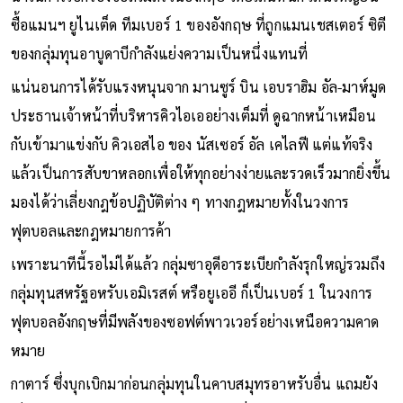
ซื้อแมนฯ ยูไนเต็ด ทีมเบอร์ 1 ของอังกฤษ ที่ถูกแมนเชสเตอร์ ซิตี
ของกลุ่มทุนอาบูดาบีกำลังแย่งความเป็นหนึ่งแทนที่
แน่นอนการได้รับแรงหนุนจาก มานซูร์ บิน เอบราฮิม อัล-มาห์มูด
ประธานเจ้าหน้าที่บริหารคิวไอเออย่างเต็มที่ ดูฉากหน้าเหมือน
กับเข้ามาแข่งกับ คิวเอสไอ ของ นัสเซอร์ อัล เคไลฟี แต่แท้จริง
แล้วเป็นการสับขาหลอกเพื่อให้ทุกอย่างง่ายและรวดเร็วมากยิ่งขึ้น
มองได้ว่าเลี่ยงกฎข้อปฏิบัติต่าง ๆ ทางกฎหมายทั้งในวงการ
ฟุตบอลและกฎหมายการค้า
เพราะนาทีนี้รอไม่ได้แล้ว กลุ่มซาอุดีอาระเบียกำลังรุกใหญ่รวมถึง
กลุ่มทุนสหรัฐอหรับเอมิเรสต์ หรือยูเออี ก็เป็นเบอร์ 1 ในวงการ
ฟุตบอลอังกฤษที่มีพลังของซอฟต์พาวเวอร์อย่างเหนือความคาด
หมาย
กาตาร์ ซึ่งบุกเบิกมาก่อนกลุ่มทุนในคาบสมุทรอาหรับอื่น แถมยัง