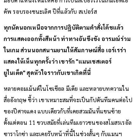
คัพ รอบรองชนะเลิศ ปีที่แล้วกับ สเปอร์ส
ทุกนัดนอกเหนือจากการปฏิบัติตามคำสั่งโค้ชแล้ว
การแสดงออกทั้งสีหน้า ท่าทางอันขึงขัง อารมณ์ร่วม
ในเกม ส่วนนอกสนามยามให้สัมภาษณ์สื่อ เอร์เรร่า
แสดงให้เห็นทุกครั้งว่า เขารัก "แมนเชสเตอร์
ยูไนเต็ด" สุดหัวใจราวกับเขาเกิดที่นี่
หลายคอมเม้นต์ในโซเชียล มีเดีย และหลายบทความใน
สื่ออังกฤษ ชี้ว่า เขาเหมาะสมที่จะเป็นกัปตันทีมคนต่อไป
ของปีศาจแดง แบบเดียวกับที่เคยสวมมันที่แขนซ้าย
ตั้งแต่ตอน 11 ขวบสมัยที่เล่นทีมเยาวชนของสโมสรเรอัล
ซาราโกซ่า และเคยรับหน้าที่นี้ในช่วงสั้นๆ กับแมนฯ