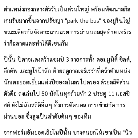
ตำแหน่งกองกลางตัวรับเป็นส่วนใหญ่ พร้อมพัฒนาสกิล
เกมรับมากขึ้นจากปรัชญา "park the bus" ของมูรินโญ่
ขณะเดียวกันจังหวะฉาบฉวย การผ่านบอลสุดท้าย เอร์เร
ร่าก็ฉลาดและทำได้ดีเช่นกัน
ปีนั้น ปีศาจแดงคว้าแชมป์ 3 รายการทั้ง คอมมูนิตี้ ชิลด์,
ลีกคัพ และยูโรป้าลีก ท้ายฤดูกาลเอร์เรร่าที่คว้าตำแหน่ง
นักเตะยอดเยี่ยมแห่งปีของสโมสรไปครอง ด้วยสถิติส่วน
ตัวคือ ลงเล่นไป 50 นัดในทุกถ้วยทำ 2 ประตู 11 แอสซิ
สต์ ยังไม่นับสถิติอื่นๆ ทั้งการตัดบอล การเข้าสกัด การ
ผ่านบอล ซึ่งสูงเป็นลำดับต้นๆ ของทีม
จากฟอร์มอันยอดเยี่ยในปีนั้น บางคนยกให้เขาเป็น "นิว