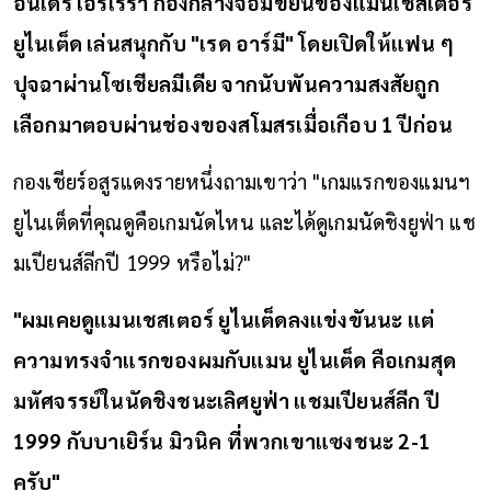
อันเดร เอร์เรร่า กองกลางจอมขยันของแมนเชสเตอร์
ยูไนเต็ด เล่นสนุกกับ "เรด อาร์มี" โดยเปิดให้แฟน ๆ
ปุจฉาผ่านโซเชียลมีเดีย จากนับพันความสงสัยถูก
เลือกมาตอบผ่านช่องของสโมสรเมื่อเกือบ 1 ปีก่อน
กองเชียร์อสูรแดงรายหนึ่งถามเขาว่า "เกมแรกของแมนฯ
ยูไนเต็ดที่คุณดูคือเกมนัดไหน และได้ดูเกมนัดชิงยูฟ่า แช
มเปียนส์ลีกปี 1999 หรือไม่?"
"ผมเคยดูแมนเชสเตอร์ ยูไนเต็ดลงแข่งขันนะ แต่
ความทรงจำแรกของผมกับแมน ยูไนเต็ด คือเกมสุด
มหัศจรรย์ในนัดชิงชนะเลิศยูฟ่า แชมเปียนส์ลีก ปี
1999 กับบาเยิร์น มิวนิค ที่พวกเขาแซงชนะ 2-1
ครับ"