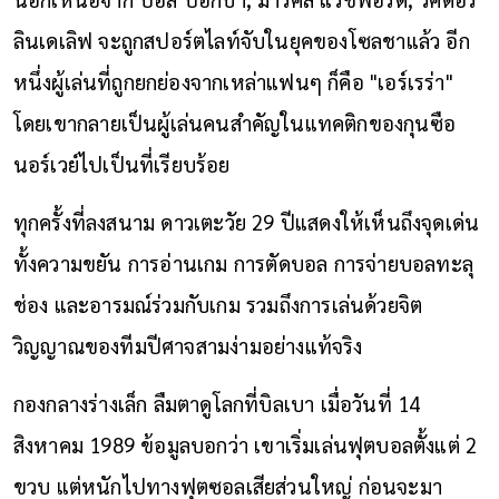
ลินเดเลิฟ จะถูกสปอร์ตไลท์จับในยุคของโซลชาแล้ว อีก
หนึ่งผู้เล่นที่ถูกยกย่องจากเหล่าแฟนๆ ก็คือ "เอร์เรร่า"
โดยเขากลายเป็นผู้เล่นคนสำคัญในแทคติกของกุนซือ
นอร์เวย์ไปเป็นที่เรียบร้อย
ทุกครั้งที่ลงสนาม ดาวเตะวัย 29 ปีแสดงให้เห็นถึงจุดเด่น
ทั้งความขยัน การอ่านเกม การตัดบอล การจ่ายบอลทะลุ
ช่อง และอารมณ์ร่วมกับเกม รวมถึงการเล่นด้วยจิต
วิญญาณของทีมปีศาจสามง่ามอย่างแท้จริง
กองกลางร่างเล็ก ลืมตาดูโลกที่บิลเบา เมื่อวันที่ 14
สิงหาคม 1989 ข้อมูลบอกว่า เขาเริ่มเล่นฟุตบอลตั้งแต่ 2
ขวบ แต่หนักไปทางฟุตซอลเสียส่วนใหญ่ ก่อนจะมา