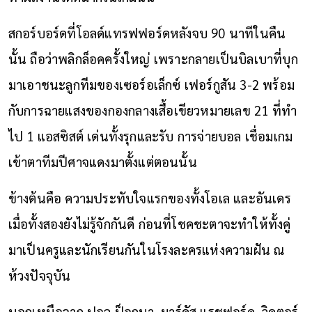
สกอร์บอร์ดที่โอลด์แทรฟฟอร์ดหลังจบ 90 นาทีในคืน
นั้น ถือว่าพลิกล็อคครั้งใหญ่ เพราะกลายเป็นบิลเบาที่บุก
มาเอาชนะลูกทีมของเซอร์อเล็กซ์ เฟอร์กูสัน 3-2 พร้อม
กับการฉายแสงของกองกลางเสื้อเขียวหมายเลข 21 ที่ทำ
ไป 1 แอสซิสต์ เด่นทั้งรุกและรับ การจ่ายบอล เชื่อมเกม
เข้าตาทีมปีศาจแดงมาตั้งแต่ตอนนั้น
ข้างต้นคือ ความประทับใจแรกของทั้งโอเล และอันเดร
เมื่อทั้งสองยังไม่รู้จักกันดี ก่อนที่โชคชะตาจะทำให้ทั้งคู่
มาเป็นครูและนักเรียนกันในโรงละครแห่งความฝัน ณ
ห้วงปัจจุบัน
นอกเหนือจาก ปอล ป็อกบา, มาร์คัส แรชฟอร์ด, วิคตอร์