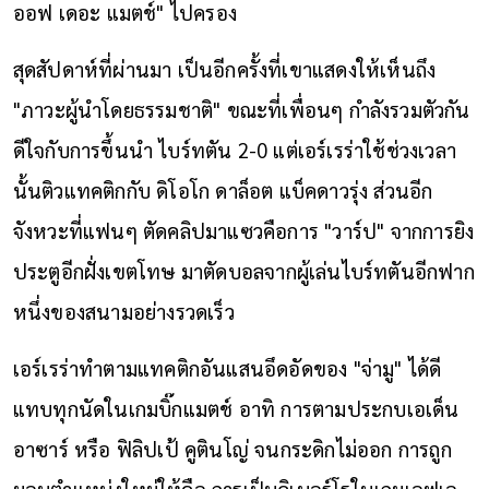
ออฟ เดอะ แมตช์" ไปครอง
สุดสัปดาห์ที่ผ่านมา เป็นอีกครั้งที่เขาแสดงให้เห็นถึง
"ภาวะผู้นำโดยธรรมชาติ" ขณะที่เพื่อนๆ กำลังรวมตัวกัน
ดีใจกับการขึ้นนำ ไบร์ทตัน 2-0 แต่เอร์เรร่าใช้ช่วงเวลา
นั้นติวแทคติกกับ ดิโอโก ดาล็อต แบ็คดาวรุ่ง ส่วนอีก
จังหวะที่แฟนๆ ตัดคลิปมาแซวคือการ "วาร์ป" จากการยิง
ประตูอีกฝั่งเขตโทษ มาตัดบอลจากผู้เล่นไบร์ทตันอีกฟาก
หนึ่งของสนามอย่างรวดเร็ว
เอร์เรร่าทำตามแทคติกอันแสนอึดอัดของ "จ่ามู" ได้ดี
แทบทุกนัดในเกมบิ๊กแมตช์ อาทิ การตามประกบเอเด็น
อาซาร์ หรือ ฟิลิปเป้ คูตินโญ่ จนกระดิกไม่ออก การถูก
มอบตำแหน่งใหม่ให้คือ การเป็นลิเบอร์โรในเกมเอฟเอ