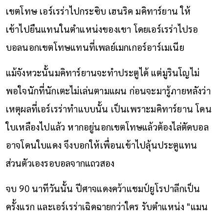
เขตโทษ เอร์เรร่าไปกระซิบ เฮนริค มคิทาร์ยาน ให้
เข้าไปยืนแทนในตำแหน่งของเขา โดยเอร์เรร่าไปรอ
บอลนอกเขตโทษแทนที่เพลย์เมกเกอร์อาร์เมเนีย
แม้จังหวะนั้นมคิทาร์ยานจะทำประตูได้ แต่มูรินโญไม่
พอใจนักที่นักเตะไม่เล่นตามแผน ก่อนจะมารู้ภายหลังว่า
เหตุผลที่เอร์เรร่าทำแบบนั้น เป็นเพราะมคิทาร์ยาน โดน
ใบเหลืองไปแล้ว หากอยู่นอกเขตโทษแล้วต้องไล่ตัดบอล
อาจโดนใบแดง จึงบอกให้เพื่อนเข้าไปลุ้นประตูแทน
ส่วนตัวเองรอบอลจากแถวสอง
จบ 90 นาทีวันนั้น ปีศาจแดงคว้าแชมป์ยูโรปาลีกเป็น
ครั้งแรก และเอร์เรร่าเฉิดฉายกว่าใคร รับตำแหน่ง "แมน