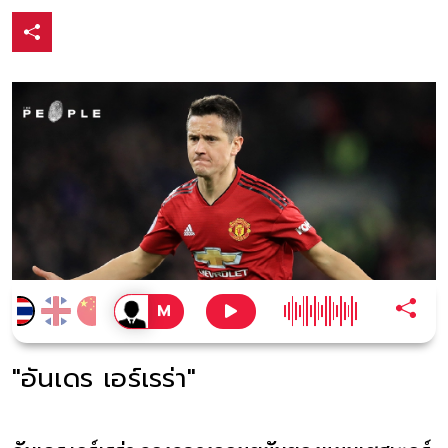
"อันเดร เอร์เรร่า"