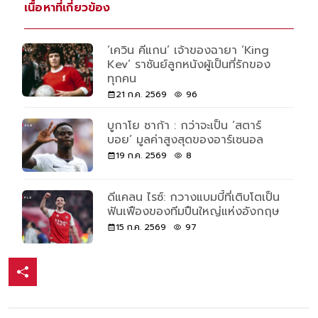
เนื้อหาที่เกี่ยวข้อง
‘เควิน คีแกน’ เจ้าของฉายา ‘King
Kev’ ราชันย์ลูกหนังผู้เป็นที่รักของ
ทุกคน
21 ก.ค. 2569
96
บูกาโย ซาก้า : กว่าจะเป็น ‘สตาร์
บอย’ มูลค่าสูงสุดของอาร์เซนอล
19 ก.ค. 2569
8
ดีแคลน ไรซ์: กวางแบมบี้ที่เติบโตเป็น
ฟันเฟืองของทีมปืนใหญ่แห่งอังกฤษ
15 ก.ค. 2569
97