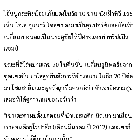
ไอ้หนูกระทิงน้อยแก้มแดงในวัย 10 ขวบ นั่งเฝ้าทีวี และ
เห็น โอเล กุนนาร์ โซลชา ลงมาเป็นซูเปอร์ซับสะบัดเท้า
เปลี่ยนทางบอลเป็นประตูชัยให้ปีศาจแดงทำทริปเปิล
แชมป์
ขณะที่ฮีโร่หมายเลข 20 ในคืนนั้น เปลี่ยนยูนิฟอร์มจาก
ชุดแข่งขัน มาใส่สูทยืนสั่งการที่ข้างสนามในอีก 20 ปีต่อ
มา โซลชายิ้มและพูดถึงลูกทีมคนเก่งว่า ตัวเองมีความสุข
เสมอที่ได้ดูการเล่นของเอร์เรร่า
"เขาเตะตาผมตั้งแต่ตอนที่นำแอธเลติก บิลเบา มาเยือน
เราตอนศึกยูโรปาลีก (เดือนมีนาคม ปี 2012) และเขาก็
ทำผลงานได้ดีมากในเกมนั้น"