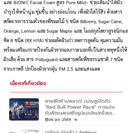
และ BIONIC Facial Foam สูตร Pure Mild– ช่วยเติมน้ำให้ผิว
บำรุงให้หน้านุ่ม ชุ่มชื้น อย่างอ่อนโยน เพื่อผิวใสไร้สิว ด้วยสาร
สกัดจากการรวมตัวของพืชผลไม้ 5 ชนิด Bilberry, Sugar Cane,
Orange, Lemon และ Sugar Maple และ โมเลกุลไฮยาลูรอนิกแอ
ซิด 8 ชนิด (8X HYA) ช่วยผลัดผิวเก่า ลดการอุดตัน คุมความมัน
พร้อมเสริมเกราะป้องกันผิวจากมลภาวะนอกที่เป็นสาเหตุหนึ่งให้
ผิวเสีย ด้วย สาร Polluguard และสารสกัดพืชธรรมชาติ 7 ชนิด
จากเกาหลี ปกป้องผิวจากฝุ่น PM 2.5 และแสงแดด
เนื้อหาที่เกี่ยวข้อง
สายฟิตห้ามพลาด! เรดบลูเปิดตัว
"Red Bull Power Race" การแข่ง
ขันฟิตเนสเรสซิ่งรูปแบบใหม่ครั้งแรก
ของโลก เปิดรับแค่ 500 คนเท่านั้น
06 ส.ค. 2569
ยูนิโคล่ เปิดตัว LifeWear