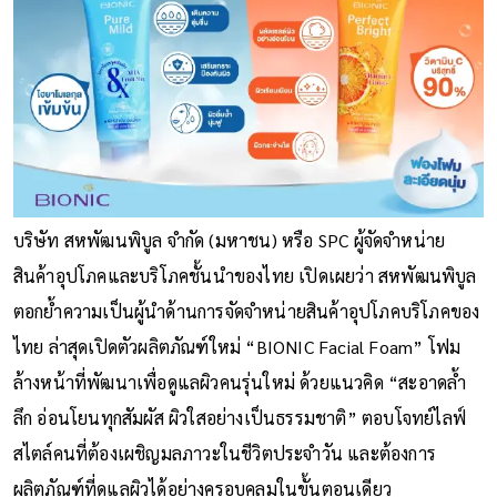
บริษัท สหพัฒนพิบูล จำกัด (มหาชน) หรือ SPC ผู้จัดจำหน่าย
สินค้าอุปโภคและบริโภคชั้นนำของไทย เปิดเผยว่า สหพัฒนพิบูล
ตอกย้ำความเป็นผู้นำด้านการจัดจำหน่ายสินค้าอุปโภคบริโภคของ
ไทย ล่าสุดเปิดตัวผลิตภัณฑ์ใหม่ “BIONIC Facial Foam” โฟม
ล้างหน้าที่พัฒนาเพื่อดูแลผิวคนรุ่นใหม่ ด้วยแนวคิด “สะอาดล้ำ
ลึก อ่อนโยนทุกสัมผัส ผิวใสอย่างเป็นธรรมชาติ” ตอบโจทย์ไลฟ์
สไตล์คนที่ต้องเผชิญมลภาวะในชีวิตประจำวัน และต้องการ
ผลิตภัณฑ์ที่ดูแลผิวได้อย่างครอบคลุมในขั้นตอนเดียว