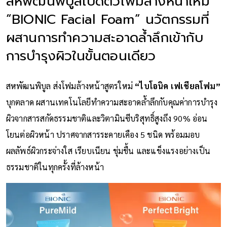
สหพัฒนพิบูลเปิดตัวโฟมล้างหน้าใหม่
“BIONIC Facial Foam” นวัตกรรมที่
ผสานการทำความสะอาดล้ำลึกเข้ากับ
การบำรุงผิวในขั้นตอนเดียว
สหพัฒนพิบูล ส่งโฟมล้างหน้าสูตรใหม่
“ไบโอนิค เฟเชียลโฟม”
บุกตลาด ผสานเทคโนโลยีทำความสะอาดล้ำลึกกับคุณค่าการบำรุง
ผิวจากสารสกัดธรรมชาติและวิตามินซีบริสุทธิ์สูงถึง 90% อ่อน
โยนต่อผิวหน้า ปราศจากสารระคายเคือง 5 ชนิด พร้อมมอบ
ผลลัพธ์ผิวกระจ่างใส เรียบเนียน ชุ่มชื้น และแข็งแรงอย่างเป็น
ธรรมชาติในทุกครั้งที่ล้างหน้า