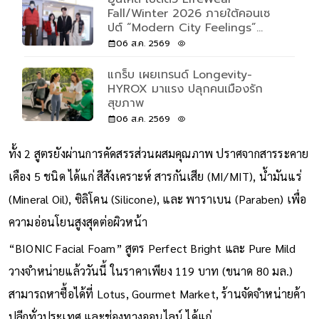
Fall/Winter 2026 ภายใต้คอนเซ
ปต์ “Modern City Feelings”
สะท้อนความหลากหลายของผู้คนและ
06 ส.ค. 2569
การใช้ชีวิตผ่านเสื้อผ้าที่ตอบโจทย์ทุก
วัน
แกร็บ เผยเทรนด์ Longevity-
HYROX มาแรง ปลุกคนเมืองรัก
สุขภาพ
06 ส.ค. 2569
ทั้ง 2 สูตรยังผ่านการคัดสรรส่วนผสมคุณภาพ ปราศจากสารระคาย
เคือง 5 ชนิด ได้แก่ สีสังเคราะห์ สารกันเสีย (MI/MIT), น้ำมันแร่
(Mineral Oil), ซิลิโคน (Silicone), และ พาราเบน (Paraben) เพื่อ
ความอ่อนโยนสูงสุดต่อผิวหน้า
“BIONIC Facial Foam” สูตร Perfect Bright และ Pure Mild
วางจำหน่ายแล้ววันนี้ ในราคาเพียง 119 บาท (ขนาด 80 มล.)
สามารถหาซื้อได้ที่ Lotus, Gourmet Market, ร้านจัดจำหน่ายค้า
ปลีกทั่วประเทศ และช่องทางออนไลน์ ได้แก่