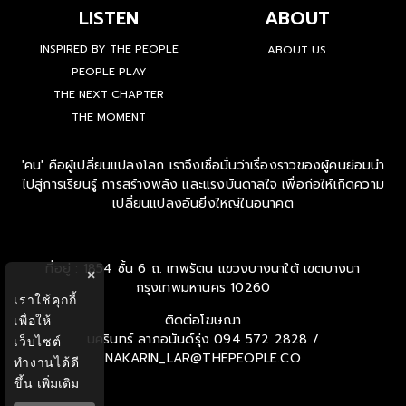
LISTEN
ABOUT
INSPIRED BY THE PEOPLE
ABOUT US
PEOPLE PLAY
THE NEXT CHAPTER
THE MOMENT
'คน' คือผู้เปลี่ยนแปลงโลก เราจึงเชื่อมั่นว่าเรื่องราวของผู้คนย่อมนำ
ไปสู่การเรียนรู้ การสร้างพลัง และแรงบันดาลใจ เพื่อก่อให้เกิดความ
เปลี่ยนแปลงอันยิ่งใหญ่ในอนาคต
ที่อยู่ : 1854 ชั้น 6 ถ. เทพรัตน แขวงบางนาใต้ เขตบางนา
×
กรุงเทพมหานคร 10260
เราใช้คุกกี้
ติดต่อโฆษณา
เพื่อให้
นครินทร์ ลาภอนันด์รุ่ง
094 572 2828 /
เว็บไซต์
NAKARIN_LAR@THEPEOPLE.CO
ทำงานได้ดี
ขึ้น
เพิ่มเติม