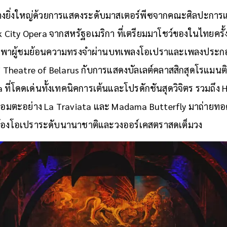
องการแสดงระดับมาสเตอร์พีซในตำนาน
างยิ่งใหญ่ด้วยการแสดงระดับมาสเตอร์พีซจากคณะศิลปะการ
rk City Opera จากสหรัฐอเมริกา ที่เตรียมมาโชว์ของในไทยครั
” พาผู้ชมย้อนความทรงจำผ่านบทเพลงโอเปราและเพลงประ
 Theatre of Belarus กับการแสดงบัลเลต์คลาสสิกสุดโรแมนต
a ที่โดดเด่นทั้งเทคนิคการเต้นและโปรดักชันสุดวิจิตร รวมถึง
ราอมตะอย่าง La Traviata และ Madama Butterfly มาถ่ายทอด
กร้องโอเปราระดับนานาชาติและวงออร์เคสตราสดเต็มวง