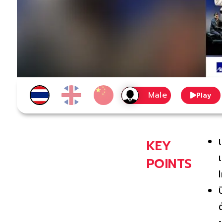
Play
KEY
POINTS