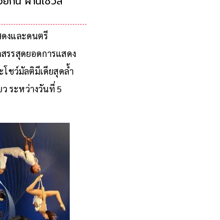
กัน ผ่านโชว์สุดยิ่ง
lshoi Theatre of
แสดงและดนตรี
คัดสรรสุดยอดการแสดง
ชว์มัลติมีเดียสุดล้ำ
ว ระหว่างวันที่ 5