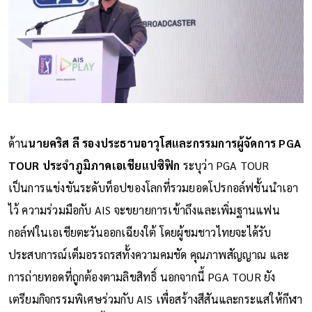
ด้าน
นายคริส ลี รองประธานอาวุโสและกรรมการผู้จัดการ PGA
TOUR ประจำภูมิภาคเอเชียแปซิฟิก
ระบุว่า PGA TOUR
เป็นการแข่งขันระดับท็อปของโลกที่รวมยอดโปรกอล์ฟชั้นนำเอา
ไว้ ความร่วมมือกับ AIS จะขยายการเข้าถึงและเพิ่มฐานแฟน
กอล์ฟในเอเชียตะวันออกเฉียงใต้ โดยผู้ชมชาวไทยจะได้รับ
ประสบการณ์เต็มอรรถรสทั้งความคมชัด คุณภาพสัญญาณ และ
การถ่ายทอดที่ถูกต้องตามลิขสิทธิ์ นอกจากนี้ PGA TOUR ยัง
เตรียมกิจกรรมพิเศษร่วมกับ AIS เพื่อสร้างสีสันและกระแสให้กีฬา