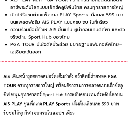
อาชีพระดับโลกแบบเอ็กซ์คลูซีฟในไทย ครบทุกรายการใหญ่
เปิดให้รับชมผ่านแพ็กเกจ PLAY Sports เดือนละ 599 บาท
บนแพลตฟอร์ม AIS PLAY แบบครบ จบ ในที่เดียว
ความร่วมมือนี้ทำให้ AIS ขึ้นแท่น ผู้นำคอนเทนต์กีฬา และตัว
จริงด้าน Sport Hub ของไทย
PGA TOUR มั่นใจดีลนี้จะช่วย ขยายฐานแฟนกอล์ฟไทย–
เอเชียตะวันออกเฉียงใต้ พร้อมประสบการณ์รั
AIS
เดินหน้ารุกตลาดสปอร์ตเต็มกำลัง คว้าสิทธิ์ถ่ายทอด
PGA
TOUR
ครบทุกรายการใหญ่ พร้อมกิจกรรมการตลาดแบบเอ็กซ์คลู
ซีฟ หนุนยุทธศาสตร์ Sport Hub ยกระดับคอนเทนต์ระดับโลกบน
AIS PLAY
ชูแพ็กเกจ
PLAY Sports
เริ่มต้นเดือนละ 599 บาท
รับชมได้ทุกกีฬา จบครบในแอปฯ เดียว