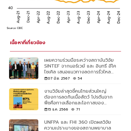
เนื้อหาที่เกี่ยวข้อง
เผยความร่วมมือระหว่างสถาบันวิจัย
SINTEF จากนอร์เวย์ และ อินทรี อีโค
ไซเคิล เสนอแนวทางลดการรั่วไหล
ของขยะพลาสติกสู่ทะเล
07 มิ.ย. 2567
54
งานวิจัยล่าสุดชี้คนไทยส่วนใหญ่
ต้องการลดกินเนื้อสัตว์ โปรตีนจาก
พืชคือทางเลือกและโอกาสของ
เกษตรกรและธุรกิจไทย
15 ธ.ค. 2566
71
UNFPA และ FHI 360 เปิดผลวิจัย
ความเปราะบางของสถานพยาบาล