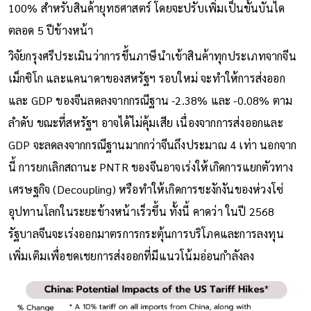
100% สำหรับสินค้ายุทธศาสตร์ โดยจะปรับเพิ่มเป็นขั้นบันได
ตลอด 5 ปีข้างหน้า
วิจัยกรุงศรีประเมินว่าการขึ้นภาษีนำเข้าสินค้าทุกประเภทจากจีน
เม็กซิโก และแคนาดาของสหรัฐฯ รอบใหม่ จะทำให้การส่งออก
และ GDP ของจีนลดลงจากกรณีฐาน -2.38% และ -0.08% ตาม
ลำดับ ขณะที่สหรัฐฯ อาจได้ไม่คุ้มเสีย เนื่องจากการส่งออกและ
GDP จะลดลงจากกรณีฐานมากกว่าจีนถึงประมาณ 4 เท่า นอกจาก
นี้ การยกเลิกสถานะ PNTR ของจีนอาจเร่งให้เกิดการแยกตัวทาง
เศรษฐกิจ (Decoupling) หรือทำให้เกิดการชะงักงันของห่วงโซ่
อุปทานโลกในระยะข้างหน้าเร็วขึ้น ทั้งนี้ คาดว่า ในปี 2568
รัฐบาลจีนจะเร่งออกมาตรการกระตุ้นการบริโภคและการลงทุน
เพิ่มเติมเพื่อชดเชยการส่งออกที่มีแนวโน้มอ่อนกำลังลง