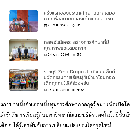
ครั้งแรกของประเทศไทย! สลากเสมอ
ภาคเพื่ออนาคตของเด็กและเยาวชน
25 ก.ย. 2567
81
กสศ.จับมือศธ. สร้างการศึกษาที่มี
คุณภาพและเสมอภาค
24 ต.ค. 2566
59
ราชบุรี Zero Dropout: ต้นแบบพื้นที่
นวัตกรรมการเรียนรู้ที่เข้ามาโอบกอด
เด็กทุกคนไม่ให้ร่วงหล่น
23 ต.ค. 2566
402
มโครงการ “หนึ่งอำเภอหนึ่งทุนการศึกษาภาคฤดูร้อน” เพื่อเปิ
้เข้าถึงการเรียนรู้กับมหาวิทยาลัยและบริษัทเทคโนโลยีชั้นน
ด็ก ๆ ได้รู้เท่าทันกับการเปลี่ยนแปลงของโลกยุคใหม่