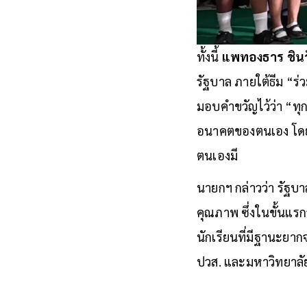
ทั้งนี้
แพทองธาร ชินว
รัฐบาล ภายใต้ธีม “ร่
มอบคำขวัญไว้ว่า “ทุก
อนาคตของตนเอง โดยให
ตนเองมี
นายกฯ กล่าวว่า รัฐบ
คุณภาพ ซึ่งในขั้นแร
นักเรียนที่มีฐานะย
ปวส. และมหาวิทยาลัย