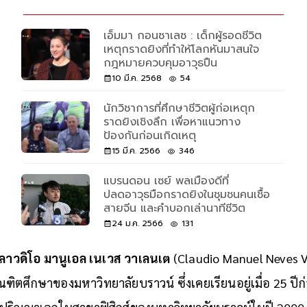
เอ็มมา กอนซาเลซ : เด็กผู้รอดชีวิต
เหตุกราดยิงที่ทำให้โลกหันมาสนใจ
กฎหมายควบคุมอาวุธปืน
10 มี.ค. 2568
54
นักวิชาการที่ศึกษาชีวิตผู้ก่อเหตุก
ราดยิงเชิงลึก เพื่อหาแนวทาง
ป้องกันก่อนเกิดเหตุ
15 มี.ค. 2566
346
แบรนดอน เซย์ พลเมืองดีที่
ปลดอาวุธมือกราดยิงในชุมชนคนเชื้อ
สายจีน และคำบอกเล่านาทีชีวิต
24 ม.ค. 2566
131
ลาวดิโอ มานูเอล เนเวส วาเลนเต
(Claudio Manuel Neves Va
ฑิตศึกษาของมหาวิทยาลัยบราวน์ ซึ่งเคยเรียนอยู่เมื่อ 25 ปี