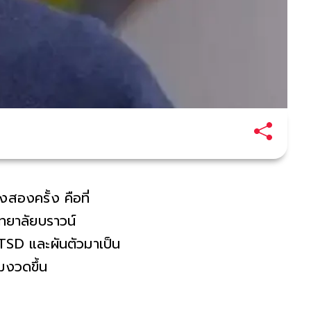
งสองครั้ง คือที่
ิทยาลัยบราวน์
PTSD และผันตัวมาเป็น
มงวดขึ้น
หรัฐฯ ซึ่งเ