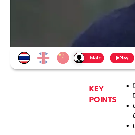
Play
KEY
POINTS