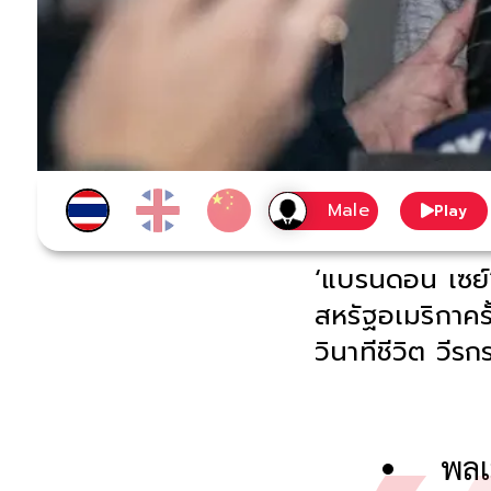
Play
‘แบรนดอน เซย์’
สหรัฐอเมริกาคร
วินาทีชีวิต วี
พลเ