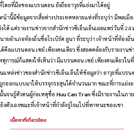
ี่โดยที่มือของแบรนดอน ยังถืออาวุธที่แย่งมาได้อยู่
นหน้านี้มีข้อมูลจากสื่อต่างประเทศหลายแห่งที่ระบุว่า มีพลเมือ
ิงได้ แต่รายงานข่าวจากสำนักข่าวซีเอ็นเอ็นเผยแพร่วันที่ 2
ายอำเภอท้องถิ่นชื่อโรเบิร์ต ลูนา ที่ระบุว่า เจ้าหน้าที่ท้องถิ่
ได้คือแบรนดอน เซย์ เพียงคนเดียว ซึ่งสอดคล้องกับรายงานข่าวจ
ุการณ์ก็แสดงให้เห็นว่า มีแบรนดอน เซย์ เพียงคนเดียวในที่
ป็นแหล่งข่าวของสำนักข่าวซีเอ็นเอ็นให้ข้อมูลว่า อาวุธที่แบร
ิที่ถูกออกแบบมาให้บรรจุกระสุนได้จำนวนมาก ขณะที่การแย่งอา
้นจนรู้ตัวตนผู้ก่อเหตุชื่อ
Huu Can Tran
ซึ่งมีรายงานในภายห
รยิงตัวเองขณะที่เจ้าหน้าที่กำลังจู่โจมไปที่พาหนะของเขา
เนื้อหาที่เกี่ยวข้อง