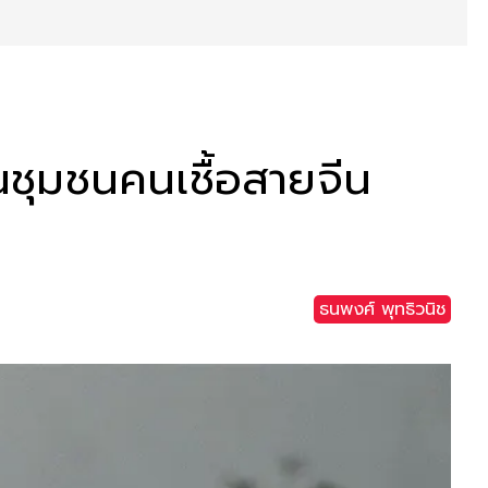
ชุมชนคนเชื้อสายจีน
ธนพงศ์ พุทธิวนิช