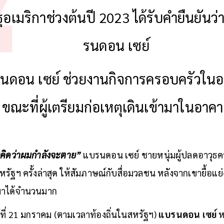
ฐอเมริกาช่วงต้นปี 2023 ได้รับคำยืนยันว่
รนดอน เซย์
นดอน เซย์ ช่วยงานกิจการครอบครัวใน
ขณะที่ผู้เตรียมก่อเหตุเดินเข้ามาในอาค
คิดว่าผมกำลังจะตาย”
แบรนดอน เซย์ ชายหนุ่มผู้ปลดอาวุธค
รัฐฯ ครั้งล่าสุด ให้สัมภาษณ์กับสื่อมวลชน หลังจากเขายื้อแย่ง
ดมาได้จำนวนมาก
์ที่ 21 มกราคม (ตามเวลาท้องถิ่นในสหรัฐฯ)
แบรนดอน เซย์
หน