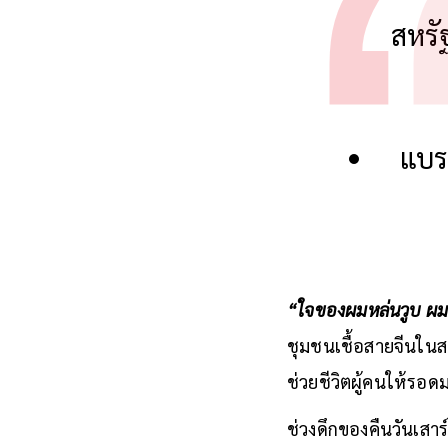
สหรั
แบร
“ใจของผมหล่นวูบ ผม
ชุมชนเชื้อสายจีนในสห
ช่วยชีวิตผู้คนให้รอ
ช่วงดึกของคืนวันเสาร