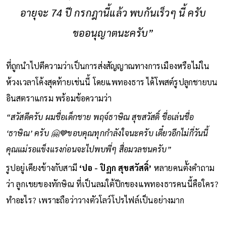
อายุจะ 74 ปี กรกฎานี้แล้ว พบกันเร็วๆ นี้ ครับ
ขออนุญาตนะครับ”
ที่ถูกนำไปตีความว่าเป็นการส่งสัญญาณทางการเมืองหรือไม่ใน
ห้วงเวลาโค้งสุดท้ายเช่นนี้ โดยแพทองธาร ได้โพสต์รูปลูกชายบน
อินสตราแกรม พร้อมข้อความว่า
“สวัสดีครับ ผมชื่อเด็กชาย พฤจ์ธาษิณ สุขสวัสดิ์ ชื่อเล่นชื่อ
‘ธาษิณ’ ครับ 🤗💙ขอบคุณทุกกำลังใจนะครับ เดี๋ยวอีกไม่กี่วันนี้
คุณแม่รอแข็งแรงก่อนจะไปพบพี่ๆ สื่อมวลชนครับ”
รูปอยู่เคียงข้างกับสามี
‘ปอ - ปิฏก สุขสวัสดิ์’
หลายคนตั้งคำถาม
ว่า ลูกเขยของทักษิณ ที่เป็นลมใต้ปีกของแพทองธารคนนี้คือใคร?
ทำอะไร? เพราะถือว่าวางตัวโลว์โปรไฟล์เป็นอย่างมาก