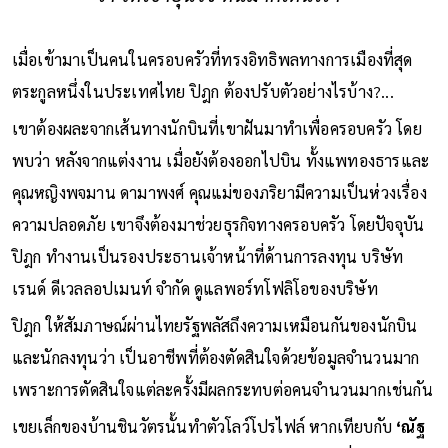
เมื่อเข้ามาเป็นคนในครอบครัวที่ทรงอิทธิพลทางการเมืองที่สุด
ตระกูลหนึ่งในประเทศไทย ปิฎก ต้องปรับตัวอย่างไรบ้าง?...
เขาต้องผละจากเส้นทางนักบินที่เขาฝันมาทำเพื่อครอบครัว โดย
พบว่า หลังจากแต่งงาน เมื่อยังต้องออกไปบิน ทั้งแพทองธารและ
คุณหญิงพจมาน ดามาพงศ์ คุณแม่ของภริยามีความเป็นห่วงเรื่อง
ความปลอดภัย เขาจึงต้องมาช่วยธุรกิจทางครอบครัว โดยปัจจุบัน
ปิฎก ทำงานเป็นรองประธานเจ้าหน้าที่ด้านการลงทุน บริษัท
เรนด์ ดีเวลลอปเมนท์ จำกัด ดูแลพอร์ทโฟลิโอของบริษัท
ปิฎก ให้สัมภาษณ์ผ่านไทยรัฐพลัสถึงความเหมือนกันของนักบิน
และนักลงทุนว่า เป็นอาชีพที่ต้องตัดสินใจด้วยข้อมูลจำนวนมาก
เพราะการตัดสินใจแต่ละครั้งมีผลกระทบต่อคนจำนวนมากเช่นกัน
เขยเล็กของบ้านชินวัตรนั้นทำตัวโลว์โปรไฟล์ หากเทียบกับ
‘ณัฐ