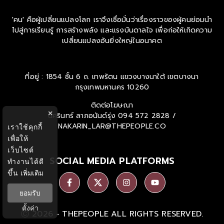
'คน' คือผู้เปลี่ยนแปลงโลก เราจึงเชื่อมั่นว่าเรื่องราวของผู้คนย่อมนำ
ไปสู่การเรียนรู้ การสร้างพลัง และแรงบันดาลใจ เพื่อก่อให้เกิดความ
เปลี่ยนแปลงอันยิ่งใหญ่ในอนาคต
ที่อยู่ : 1854 ชั้น 6 ถ. เทพรัตน แขวงบางนาใต้ เขตบางนา
กรุงเทพมหานคร 10260
ติดต่อโฆษณา
×
นครินทร์ ลาภอนันด์รุ่ง
094 572 2828 /
NAKARIN_LAR@THEPEOPLE.CO
เราใช้คุกกี้
เพื่อให้
เว็บไซต์
SOCIAL MEDIA PLATFORMS
ทำงานได้ดี
ขึ้น
เพิ่มเติม
ยอมรับ
ตั้งค่า
Ⓒ 2026 -
THEPEOPLE
ALL RIGHTS RESERVED.