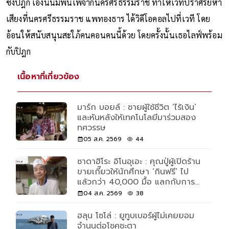
ซึ่งปิฎก เองนั้นมีพื้นเพจากนครศรีธรรมราช ทำให้เวทีปราศรัยหา
เสียงที่นครศรีธรรมราช แพทองธาร ได้วิดีโอคอลไปที่เวที โดย
อ้อนให้สนับสนุนสะใภ้คนคอนคนนี้ด้วย โดยครั้งนั้นเธอไลฟ์พร้อม
กับปิฎก
เนื้อหาที่เกี่ยวข้อง
มาร์ก บอยล์ : ชายผู้ใช้ชีวิต ‘ไร้เงิน’
และหันหลังให้เทคโนโลยีมาร่วมสอง
ทศวรรษ
05 ส.ค. 2569
44
ซาดาฮิโระ อิโนอุเอะ : คุณปู่ผู้เปิดร้าน
ขายเกี๊ยวให้นักศึกษา ‘กินฟรี’ ไป
แล้วกว่า 40,000 มื้อ แลกกับการ
ช่วยล้างจาน 30 นาที
04 ส.ค. 2569
38
ฮลุน โซโล่ : ยูทูบเบอร์ผู้ไม่เคยยอม
จำนนต่อโชคชะตา