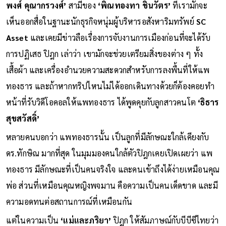
พงศ์ คุณากรวงศ์’
สามีของ
‘พิณทองทา ชินวัตร’
ที่เรามักจะ
เห็นออกสื่อในฐานะนักธุรกิจหนุ่มผู้บริหารอสังหาริมทรัพย์
SC
Asset
และเคยมีข่าวลือเรื่องการจับงานการเมืองก่อนที่จะได้รับ
การปฏิเสธ ปิฎก เล่าว่า เขามักจะช่วยเตรียมสิ่งของต่าง ๆ ทั้ง
เสื้อผ้า และเครื่องอำนวยความสะดวกสำหรับการลงพื้นที่ให้แพ
ทองธาร และถ้าหากทริปไหนไม่ได้ออกเดินทางด้วยก็ต้องคอยทำ
หน้าที่รับวิดีโอคอลให้แพทองธาร ได้พูดคุยกับลูกสาวคนโต
‘ธิธาร
สุขสวัสดิ์’
หลายคนบอกว่า แพทองธารนั้น เป็นลูกที่มีลักษณะใกล้เคียงกับ
ดร.ทักษิณ มากที่สุด ในมุมมองคนใกล้ตัวปิฎกเคยเปิดเผยว่า แพ
ทองธาร มีลักษณะที่เป็นคนจริงใจ และคนเข้าถึงได้ง่ายเหมือนคุณ
พ่อ ส่วนที่เหมือนคุณหญิงพจมาน คือความเป็นคนเด็ดขาด และมี
ความอดทนต่อสถานการณ์ที่เหมือนกัน
แต่ในความเป็น
‘แม่และภริยา’
ปิฎก ให้สัมภาษณ์กับบีบีซีไทยว่า