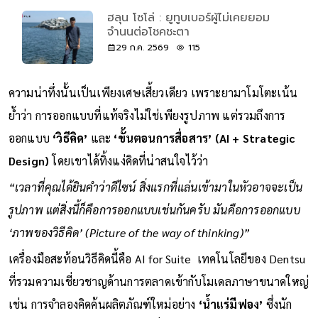
ช่วยล้างจาน 30 นาที
04 ส.ค. 2569
49
ฮลุน โซโล่ : ยูทูบเบอร์ผู้ไม่เคยยอม
จำนนต่อโชคชะตา
29 ก.ค. 2569
115
ความน่าทึ่งนั้นเป็นเพียงเศษเสี้ยวเดียว เพราะยามาโมโตะเน้น
ย้ำว่า การออกแบบที่แท้จริงไม่ใช่เพียงรูปภาพ แต่รวมถึงการ
ออกแบบ
‘วิธีคิด’
และ
‘ขั้นตอนการสื่อสาร’ (AI + Strategic
Design)
โดยเขาได้ทิ้งแง่คิดที่น่าสนใจไว้ว่า
“เวลาที่คุณได้ยินคำว่าดีไซน์ สิ่งแรกที่แล่นเข้ามาในหัวอาจจะเป็น
รูปภาพ แต่สิ่งนี้ก็คือการออกแบบเช่นกันครับ มันคือการออกแบบ
‘ภาพของวิธีคิด’ (Picture of the way of thinking)”
เครื่องมือสะท้อนวิธีคิดนี้คือ AI for Suite เทคโนโลยีของ Dentsu
ที่รวมความเชี่ยวชาญด้านการตลาดเข้ากับโมเดลภาษาขนาดใหญ่