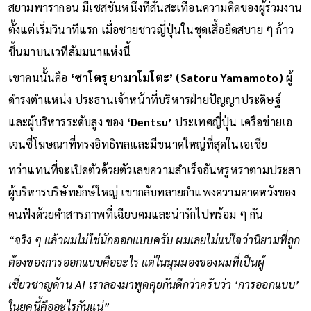
ที่ 25 - 27 มิถุนายน 2569 ณ พารากอน ฮอลล์ ชั้น 5 ศูนย์การค้า
สยามพารากอน มีเซสชันหนึ่งที่สั่นสะเทือนความคิดของผู้ร่วมงาน
ตั้งแต่เริ่มวินาทีแรก เมื่อชายชาวญี่ปุ่นในชุดเสื้อยืดสบาย ๆ ก้าว
ขึ้นมาบนเวทีสัมมนาแห่งนี้
เขาคนนั้นคือ
‘ซาโตรุ ยามาโมโตะ’ (Satoru Yamamoto)
ผู้
ดำรงตำแหน่ง ประธานเจ้าหน้าที่บริหารฝ่ายปัญญาประดิษฐ์
และผู้บริหารระดับสูง ของ
‘Dentsu’
ประเทศญี่ปุ่น เครือข่ายเอ
เจนซี่โฆษณาที่ทรงอิทธิพลและมีขนาดใหญ่ที่สุดในเอเชีย
ทว่าแทนที่จะเปิดตัวด้วยตัวเลขความสำเร็จอันหรูหราตามประสา
ผู้บริหารบริษัทยักษ์ใหญ่ เขากลับทลายกำแพงความคาดหวังของ
คนฟังด้วยคำสารภาพที่เฉียบคมและน่ารักไปพร้อม ๆ กัน
“จริง ๆ แล้วผมไม่ใช่นักออกแบบครับ ผมเลยไม่แน่ใจว่านิยามที่ถูก
ต้องของการออกแบบคืออะไร แต่ในมุมมองของผมที่เป็นผู้
เชี่ยวชาญด้าน AI เราลองมาพูดคุยกันดีกว่าครับว่า ‘การออกแบบ’