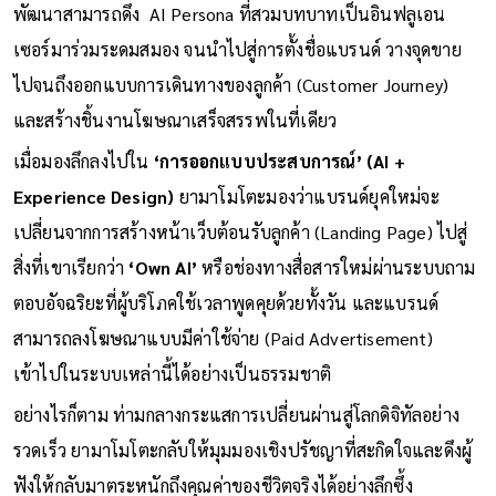
เช่น การจำลองคิดค้นผลิตภัณฑ์ใหม่อย่าง
‘น้ำแร่มีฟอง’
ซึ่งนัก
พัฒนาสามารถดึง AI Persona ที่สวมบทบาทเป็นอินฟลูเอน
เซอร์มาร่วมระดมสมอง จนนำไปสู่การตั้งชื่อแบรนด์ วางจุดขาย
ไปจนถึงออกแบบการเดินทางของลูกค้า (Customer Journey)
และสร้างชิ้นงานโฆษณาเสร็จสรรพในที่เดียว
เมื่อมองลึกลงไปใน
‘การออกแบบประสบการณ์’ (AI +
Experience Design)
ยามาโมโตะมองว่าแบรนด์ยุคใหม่จะ
เปลี่ยนจากการสร้างหน้าเว็บต้อนรับลูกค้า (Landing Page) ไปสู่
สิ่งที่เขาเรียกว่า
‘Own AI’
หรือช่องทางสื่อสารใหม่ผ่านระบบถาม
ตอบอัจฉริยะที่ผู้บริโภคใช้เวลาพูดคุยด้วยทั้งวัน และแบรนด์
สามารถลงโฆษณาแบบมีค่าใช้จ่าย (Paid Advertisement)
เข้าไปในระบบเหล่านี้ได้อย่างเป็นธรรมชาติ
อย่างไรก็ตาม ท่ามกลางกระแสการเปลี่ยนผ่านสู่โลกดิจิทัลอย่าง
รวดเร็ว ยามาโมโตะกลับให้มุมมองเชิงปรัชญาที่สะกิดใจและดึงผู้