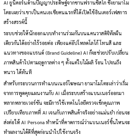
หนึ่งในไม้เด็ดของ Dentsu คือความร่วมมืออย่างใกล้ชิดกับ Luma
AI ยูนิคอร์นด้านปัญญาประดิษฐ์จากซานฟรานซิสโก ซึ่งยามาโม
โตะเผยว่าเขาเป็นคนเอเชียคนแรกที่ได้เปิดใช้อินเตอร์เฟสการ
สร้างสรรค์นี้
ระบบช่วยให้นักออกแบบทำงานร่วมกันบนแคนวาสดิจิทัลผืน
เดียวกันได้อย่างไร้รอยต่อ เพียงแค่อัปโหลดโลโก้ โทนสี และ
แนวทางของแบรนด์ (Brand Guideline) AI ก็จะช่วยปรับเปลี่ยน
ภาพสินค้าไปตามฤดูกาลต่าง ๆ ตั้งแต่ใบไม้ผลิ ร้อน ไปจนถึง
หนาว ได้ทันที
สำหรับกระบวนการทำแบนเนอร์โฆษณา ยามาโมโตะเล่าว่าเริ่ม
จากการพูดคุยแผนงานกับ AI เมื่อระบบสร้างแบนเนอร์ออกมา
หลากหลายเวอร์ชัน จะมีการใช้เทคโนโลยีตรวจเช็กคุณภาพ
เปรียบเทียบภาพที่ AI เจนกับภาพสินค้าจริงอย่างแม่นยำ ก่อนจะ
ส่งต่อให้ AI Persona ทำหน้าที่คาดการณ์ว่าแบนเนอร์ชิ้นไหนจะ