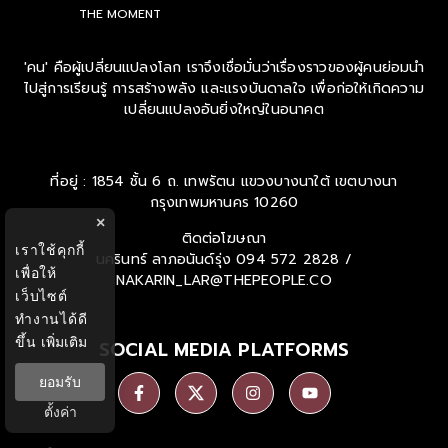
THE NEXT CHAPTER
THE MOMENT
'คน' คือผู้เปลี่ยนแปลงโลก เราจึงเชื่อมั่นว่าเรื่องราวของผู้คนย่อมนำ
ไปสู่การเรียนรู้ การสร้างพลัง และแรงบันดาลใจ เพื่อก่อให้เกิดความ
เปลี่ยนแปลงอันยิ่งใหญ่ในอนาคต
ที่อยู่ : 1854 ชั้น 6 ถ. เทพรัตน แขวงบางนาใต้ เขตบางนา
×
กรุงเทพมหานคร 10260
เราใช้คุกกี้
ติดต่อโฆษณา
เพื่อให้
นครินทร์ ลาภอนันด์รุ่ง
094 572 2828 /
เว็บไซต์
NAKARIN_LAR@THEPEOPLE.CO
ทำงานได้ดี
ขึ้น
เพิ่มเติม
SOCIAL MEDIA PLATFORMS
ยอมรับ
ตั้งค่า