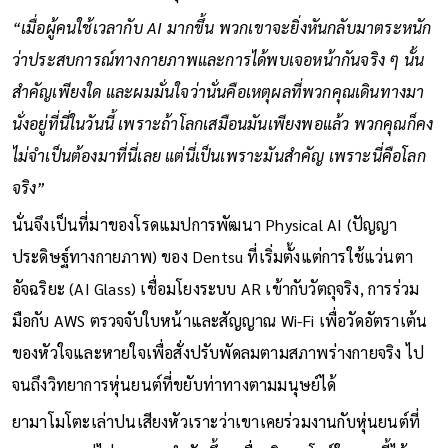
ฟังให้กลับมาตระหนักถึงคุณค่าของชีวิตจริงได้อย่างลึกซึ้ง
“เมื่อผู้คนใช้เวลากับ AI มากขึ้น พวกเขาจะยิ่งหันกลับมาตระหนัก
ว่าประสบการณ์ทางกายภาพและการได้พบเจอหน้ากันจริง ๆ นั้น
สำคัญเพียงใด และผมมั่นใจว่านั่นคือเหตุผลที่พวกคุณเดินทางมา
นั่งอยู่ที่นี่ในวันนี้ เพราะถ้าโลกเสมือนมันเพียงพอแล้ว พวกคุณก็คง
ไม่จำเป็นต้องมาที่นี่เลย แต่นี่เป็นเพราะมันสำคัญ เพราะนี่คือโลก
จริง”
นั่นจึงเป็นที่มาของโรดแมปการพัฒนา Physical AI (ปัญญา
ประดิษฐ์ทางกายภาพ) ของ Dentsu ที่เริ่มตั้งแต่การใช้แว่นตา
อัจฉริยะ (AI Glass) เชื่อมโยงระบบ AR เข้ากับวัตถุจริง, การร่วม
มือกับ AWS ตรวจจับใบหน้าและสัญญาณ Wi-Fi เพื่อวัดอัตราเต้น
ของหัวใจและหายใจเพื่อสั่งปรับพัดลมตามสภาพร่างกายจริง ไป
จนถึงวิทยาการหุ่นยนต์ที่ขยับท่าทางตามมนุษย์ได้
ยามาโมโตะเล่าปนเสียงหัวเราะว่าเขาเคยร่วมงานกับหุ่นยนต์ที่