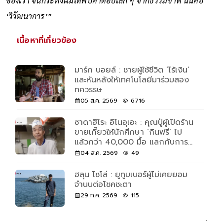
ของเรา จนกระทั่งผมได้พบคำตอบเล็ก ๆ จากธรรมชาติ นั่นคือ
‘วิวัฒนาการ’”
เนื้อหาที่เกี่ยวข้อง
มาร์ก บอยล์ : ชายผู้ใช้ชีวิต ‘ไร้เงิน’
และหันหลังให้เทคโนโลยีมาร่วมสอง
ทศวรรษ
05 ส.ค. 2569
6716
ซาดาฮิโระ อิโนอุเอะ : คุณปู่ผู้เปิดร้าน
ขายเกี๊ยวให้นักศึกษา ‘กินฟรี’ ไป
แล้วกว่า 40,000 มื้อ แลกกับการ
ช่วยล้างจาน 30 นาที
04 ส.ค. 2569
49
ฮลุน โซโล่ : ยูทูบเบอร์ผู้ไม่เคยยอม
จำนนต่อโชคชะตา
29 ก.ค. 2569
115