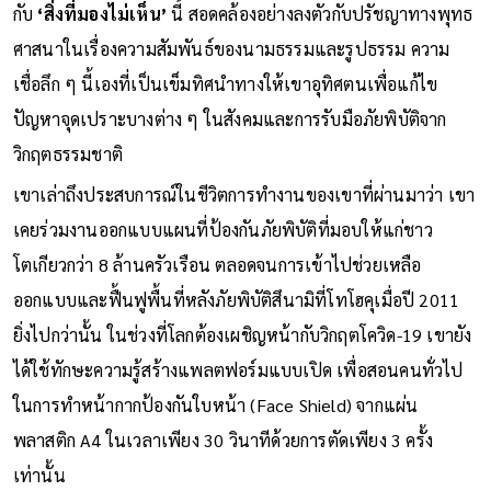
กับ
‘สิ่งที่มองไม่เห็น’
นี้ สอดคล้องอย่างลงตัวกับปรัชญาทางพุทธ
ศาสนาในเรื่องความสัมพันธ์ของนามธรรมและรูปธรรม ความ
เชื่อลึก ๆ นี้เองที่เป็นเข็มทิศนำทางให้เขาอุทิศตนเพื่อแก้ไข
ปัญหาจุดเปราะบางต่าง ๆ ในสังคมและการรับมือภัยพิบัติจาก
วิกฤตธรรมชาติ
เขาเล่าถึงประสบการณ์ในชีวิตการทำงานของเขาที่ผ่านมาว่า เขา
เคยร่วมงานออกแบบแผนที่ป้องกันภัยพิบัติที่มอบให้แก่ชาว
โตเกียวกว่า 8 ล้านครัวเรือน ตลอดจนการเข้าไปช่วยเหลือ
ออกแบบและฟื้นฟูพื้นที่หลังภัยพิบัติสึนามิที่โทโฮคุเมื่อปี 2011
ยิ่งไปกว่านั้น ในช่วงที่โลกต้องเผชิญหน้ากับวิกฤตโควิด-19 เขายัง
ได้ใช้ทักษะความรู้สร้างแพลตฟอร์มแบบเปิด เพื่อสอนคนทั่วไป
ในการทำหน้ากากป้องกันใบหน้า (Face Shield) จากแผ่น
พลาสติก A4 ในเวลาเพียง 30 วินาทีด้วยการตัดเพียง 3 ครั้ง
เท่านั้น