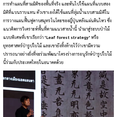
การทำแผนที่สามมิติของพื้นที่จริง และหันไปใช้แผนที่แบบสอง
มิติที่แบนราบแทน ตัวเขาเองได้ใช้แผนที่ลุ่มน้ำแบบสามมิติใน
การวางแผนฟื้นฟูคาบสมุทรโนโตะของญี่ปุ่นหลังแผ่นดินไหว ซึ่ง
แนวคิดการวิเคราะห์พื้นที่ตามแนวสายน้ำนี้ นำมาสู่ระบบป่าไม้
แบบพิเศษที่เขาเรียกว่า
‘Leaf forest strategy’
หรือ
ยุทธศาสตร์ป่ารูปใบไม้ และเขายังทิ้งท้ายไว้ว่าเขามีความ
ปรารถนาอย่างยิ่งที่จะร่วมพัฒนาโครงร่างการอนุรักษ์ป่ารูปใบไม้
นี้ร่วมกับประเทศไทยในอนาคตด้วย