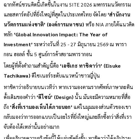
ฉากทัศน์ชวนคิดนี้เกิดขึ้นในงาน SITE 2026 มหกรรมนวัตกรรม
และสตาร์ตอัปที่ยิ่งใหญ่ที่สุดในประเทศไทย จัดโดย
‘สำนักงาน
นวัตกรรมแห่งชาติ’ (องค์การมหาชน)
หรือ NIA ภายใต้แนวคิด
หลัก
‘Global Innovation Impact: The Year of
Investment’
ระหว่างวันที่ 25 - 27 มิถุนายน 2569 ณ พารา
กอน ฮอลล์ ชั้น 5 ศูนย์การค้าสยามพารากอน
โดยผู้ที่ตั้งคำถามสำคัญนี้คือ
‘เอซึเกะ ทาชิคาว่า’ (Eisuke
Tachikawa)
ดีไซเนอร์ระดับแนวหน้าชาวญี่ปุ่น
ทาชิคาว่าอธิบายบนเวทีว่า หากเรามองตามรากศัพท์ภาษาละติน
ดั้งเดิมของคำว่า
‘ดีไซน์’ (Design)
นั้น มันจะมีความหมายที่สื่อ
ถึง
‘สิ่งที่เรามองเห็นได้ภายนอก’
แต่ในมุมมองส่วนตัวของเขา
กลับมองว่าการออกแบบเป็นอะไรที่ยิ่งใหญ่และลึกซึ้งกว่าสิ่งที่เรา
จับต้องได้เหล่านั้นอย่างมาก
เพื่ออธิบายความจริงข้อนี้ให้แจ่มชัดยิ่งขึ้น ทาชิคาว่าได้อภิปราย