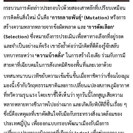
กระบวนการดังกล่าวประกอบไปด้วยสองเสาหลักที่เปรียบเหมือน
การคิดค้นสิ่งใหม่ นั่นคือ
‘การกลายพันธุ์’ (Mutation)
หรือการ
สร้างความหลากหลายจากข้อผิดพลาด และ
‘การคัดเลือก’
(Selection)
ซึ่งหมายถึงการประเมินเพื่อหาทางเลือกที่อยู่รอด
และจำเป็นอย่างแท้จริง เขายังย้ำต่อว่านักคิดที่ดีต้องรู้จักสลับ
บทบาทระหว่าง
‘ความบ้าคลั่ง’
ในการสร้างไอเดีย ร่วมกับการมี
สายตาที่เฉียบคมในการสังเกตมิติของพื้นที่และเวลาด้วย
บทสนทนาบนเวทีขยับความเข้มข้นขึ้นเมื่อทาชิคาว่าเชื่อมโยงมุม
มองนี้เข้ากับวิกฤตธรรมชาติและการเปลี่ยนแปลงสภาพภูมิอากาศ
ที่ทวีความรุนแรง โดยเขาชี้ให้เห็นว่า ทุกวันนี้โลกสูญเสียความ
หลากหลายทางชีวภาพไปอย่างมาก และเกิดภัยพิบัติถี่ขึ้นเรื่อย ๆ
ซึ่งนี่คือเหตุผลที่เขาตัดสินใจจับมือกับกระทรวงสิ่งแวดล้อมของ
ประเทศญี่ปุ่น เพื่อออกแบบกรอบพัฒนาเมืองรับมือการ
เปลี่ยนแปลงทางภูมิอากาศที่เรียกว่า
‘adap’
เพื่อช่วยออกแบบ