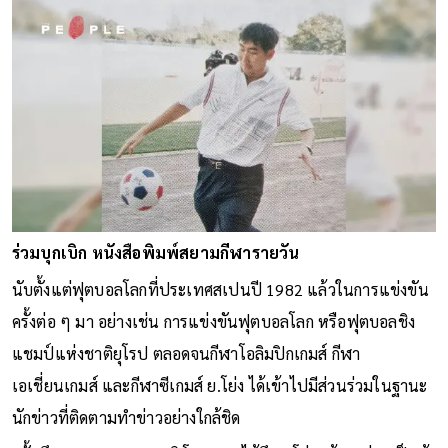
ร่วมบุกเบิก หนังสือพิมพ์สยามกีฬารายวัน
นับตั้งแต่ฟุตบอลโลกที่ประเทศสเปนปี 1982 แล้วในการแข่งขัน
ครั้งต่อ ๆ มา อย่างเช่น การแข่งขันฟุตบอลโลก หรือฟุตบอลชิง
แชมป์แห่งชาติยุโรป ตลอดจนกีฬาโอลิมปิกเกมส์ กีฬา
เอเชี่ยนเกมส์ และกีฬาซีเกมส์ ย.โย่ง ได้เข้าไปมีส่วนร่วมในฐานะ
นักข่าวที่ติดตามทำข่าวอย่างใกล้ชิด