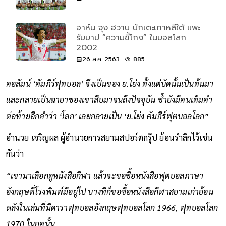
อาห์น จุง ฮวาน นักเตะเกาหลีใต้ แพะ
รับบาป “ความขี้โกง” ในบอลโลก
2002
26 ส.ค. 2563
885
คอลัมน์ ‘คัมภีร์ฟุตบอล’ จึงเป็นของ ย.โย่ง ตั้งแต่บัดนั้นเป็นต้นมา
และกลายเป็นฉายาของเขาสืบมาจนถึงปัจจุบัน ซ้ำยังมีคนเติมคำ
ต่อท้ายอีกคำว่า ‘โลก’ เลยกลายเป็น ‘ย.โย่ง คัมภีร์ฟุตบอลโลก”
อำนวย เจริญผล ผู้อำนวยการสยามสปอร์ตกรุ๊ป ย้อนรำลึกไว้เช่น
กันว่า
“เขามาเลือกดูหนังสือกีฬา แล้วจะขอซื้อหนังสือฟุตบอลภาษา
อังกฤษที่โรงพิมพ์มีอยู่ไป บางทีก็ขอซื้อหนังสือกีฬาสยามเก่าย้อน
หลังในเล่มที่มีดาราฟุตบอลอังกฤษฟุตบอลโลก 1966, ฟุตบอลโลก
1970 ในยุคนั้น