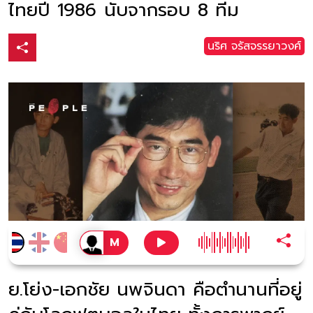
ไทยปี 1986 นับจากรอบ 8 ทีม
นริศ จรัสจรรยาวงศ์
ย.โย่ง-เอกชัย นพจินดา คือตำนานที่อยู่