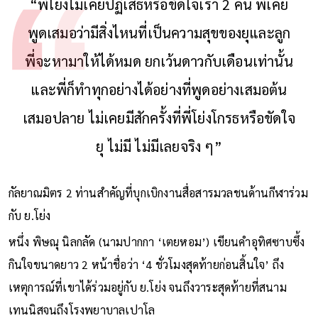
“พี่โย่งไม่เคยปฏิเสธหรือขัดใจเรา 2 คน พี่เคย
พูดเสมอว่ามีสิ่งไหนที่เป็นความสุขของยุและลูก
พี่จะหามาให้ได้หมด ยกเว้นดาวกับเดือนเท่านั้น
และพี่ก็ทำทุกอย่างได้อย่างที่พูดอย่างเสมอต้น
เสมอปลาย ไม่เคยมีสักครั้งที่พี่โย่งโกรธหรือขัดใจ
ยุ ไม่มี ไม่มีเลยจริง ๆ”
กัลยาณมิตร 2 ท่านสำคัญที่บุกเบิกงานสื่อสารมวลชนด้านกีฬาร่วม
กับ ย.โย่ง
หนึ่ง พิษณุ นิลกลัด (นามปากกา ‘เตยหอม’) เขียนคำอุทิศซาบซึ้ง
กินใจขนาดยาว 2 หน้าชื่อว่า ‘4 ชั่วโมงสุดท้ายก่อนสิ้นใจ’ ถึง
เหตุการณ์ที่เขาได้ร่วมอยู่กับ ย.โย่ง จนถึงวาระสุดท้ายที่สนาม
เทนนิสจนถึงโรงพยาบาลเปาโล