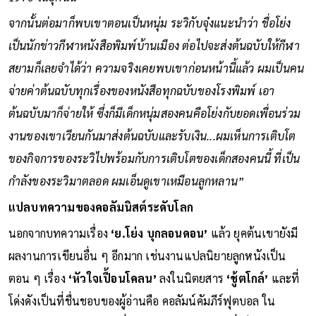
จากนั้นต่อมาก็พบเขาตอนเป็นหนุ่ม ระวิกับจุ๋งแนะนำว่า ชื่อโย่ง
เป็นนักข่าวกีฬาหนังสือพิมพ์บ้านเมือง ต่อไปจะส่งต้นฉบับให้กีฬา
สยามก็เลยจำได้ว่า ความจริงเคยพบเขาก่อนหน้านี้แล้ว ผมเป็นคน
จ่ายค่าต้นฉบับทุกเรื่องของหนังสือทุกฉบับของโรงพิมพ์ เอา
ต้นฉบับมาก็จ่ายให้ ซึ่งก็มีเด็กหนุ่มสองคนคือโย่งกับยอดเพื่อนร่วม
งานของเขาเวียนกันมาส่งต้นฉบับและรับเงิน...ผมเห็นการเติบโต
ของกิจการของระวิไปพร้อมกับการเติบโตของเด็กสองคนนี้ ที่เป็น
กำลังของระวิมาตลอด ผมเอ็นดูเขาเหมือนลูกหลาน”
แปลบทความของคอลัมนิสต์ระดับโลก
นอกจากบทความเรื่อง
‘ย.โย่ง บุกลอนดอน’
แล้ว ยุคต้นเขายังมี
ผลงานการเขียนอื่น ๆ อีกมาก เช่นงานแปลนิยายลูกหนังเป็น
ตอน ๆ เรื่อง
‘หัวใจเปื้อนโคลน’
ลงในนิตยสาร
‘ชู้ตโกล์’
และที่
โด่งดังเป็นที่ชื่นชอบของผู้อ่านคือ คอลัมน์คัมภีร์ฟุตบอล ใน