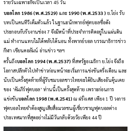
รายวันเฉพาะกิจเป็นเวลา 45 วัน
บอลโลก 1986 (พ.ศ.2529)
และ
1990 (พ.ศ.2533 )
ย.โย่ง รับ
บทเป็นคนทีวีเต็มตัวแล้ว ในฐานะนักพากย์ฟุตบอลชื่อดัง
ประกอบกับรับงานช่อง 7 จึงมีหน้าที่ประจำการติดอยู่ในแผ่นดิน
แม่ ทำงานแทบไม่ได้หลับได้นอน ทั้งพากย์บอล บรรณาธิการข่าว
กีฬา เขียนคอลัมน์ อ่านข่าว ฯลฯ
ครั้นถึง
บอลโลก 1994 (พ.ศ.2537)
ที่สหรัฐอเมริกา ย.โย่ง จึงถือ
โอกาสปลีกตัวไปทำข่าวก่อนหน้าจะเริ่มการแข่งขันครึ่งเดือน และ
นับเป็นครั้งสุดท้ายที่ผู้รับชมบอลชาวไทยจะได้ยินเสียงอันคุ้นเคย
ของ ‘คัมภีร์ฟุตบอล’ ท่านนี้เป็นครั้งสุดท้าย เพราะก่อนการ
แข่งขัน
บอลโลก 1998 (พ.ศ.2541)
ณ ฝรั่งเศส เพียง 1 ปี วงการ
ฟุตบอลไทยจำต้องสูญเสียสื่อมวลชนผู้เชี่ยวชาญฟุตบอลต่าง
ประเทศมากที่สุดอย่างไม่มีวันกลับด้วยวัยเพียง 44 ปี