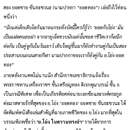
สอง ยอดชาย ขันธะชวนะ (นามปากกา “ยอดทอง”) เอ่ยถึงไว้ท่อน
หนึ่งว่า
“นับแต่เด็กเติบโตกันมาจนกระทั่งบัดนี้ใครก็รู้ว่า ‘ยอดกับโย่ง’ มัน
เป็นแฝดคนละฝา จากอายุเจ็ดขวบนับแต่นั้นชะตาชีวิตเราก็ผนึก
ต่อกัน เป็นคู่หูกันในวันเยาว์ เติบใหญ่ขึ้นมาก็ยังทำงานคู่กันเป็นสอง
ประสานบนถนนสายกีฬา นามปากกาของเราก็ยังคู่กัน ย.โย่ง-ยอด
ทอง”
ภายหลังงานศพไม่นานนัก สำนักราชเลขาธิการแจ้งเรื่อง
พระราชทานเครื่องราชฯ ชั้นเหรียญทอง ดิเรกคุณาภรณ์ ชั้น 6
เป็นกรณีพิเศษ เพื่อเป็นเกียรติยศต่อนายเอกชัยและวงศ์ตระกูล
ต่อมาสหายรักที่สุดของ ย.โย่ง ‘ยอดทอง’ ยอดชาย ขันธะชวนะ ได้
จัดพิมพ์หนังสือเล่มสำคัญที่ฉายภาพชีวิตของ ย.โย่ง มากที่สุดใน
บรรณพิภพชื่อว่า
‘ย.โย่ง ในความทรงจำ’
รายได้จากการ