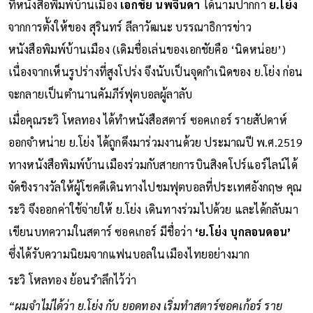
ที่หนังสือพิมพ์บ้านเมือง
เอกชัย นพจินดา
ได้นามปากกา
ย.โย่ง
จากการตั้งให้ของ สุรินทร์ ลีลาวัฒนะ บรรณาธิการข่าว
หนังสือพิมพ์บ้านเมือง (เดิมชื่อเล่นของเอกชัยคือ ‘นิดหน่อย’)
เนื่องจากเห็นรูปร่างที่สูงโปร่ง จึงนับเป็นจุดกำเนิดของ ย.โย่ง ก่อน
จะกลายเป็นตำนานคัมภีร์ฟุตบอลผู้ลาลับ
เมื่อคุณระวิ โหลทอง ได้ทำหนังสือสตาร์ ซอคเกอร์ รายสัปดาห์
ออกจำหน่าย ย.โย่ง ได้ถูกดึงมาร่วมงานด้วย ประมาณปี พ.ศ.2519
ทางหนังสือพิมพ์บ้านเมืองร่วมกับสายการบินสิงคโปร์แอร์ไลน์ได้
จัดชิงรางวัลให้ผู้โชคดีเดินทางไปชมฟุตบอลที่ประเทศอังกฤษ คุณ
ระวิ จึงออกค่าใช้จ่ายให้ ย.โย่ง เดินทางร่วมไปด้วย และได้กลับมา
เขียนบทความในสตาร์ ซอคเกอร์ มีชื่อว่า
‘ย.โย่ง บุกลอนดอน’
ซึ่งได้รับความนิยมจากแฟนบอลในเมืองไทยอย่างมาก
ระวิ โหลทอง ย้อนรำลึกไว้ว่า
“ผมจำไม่ได้ว่า ย.โย่ง กับ ยอดทอง เริ่มทำสตาร์ซอคเก้อร์ ราย