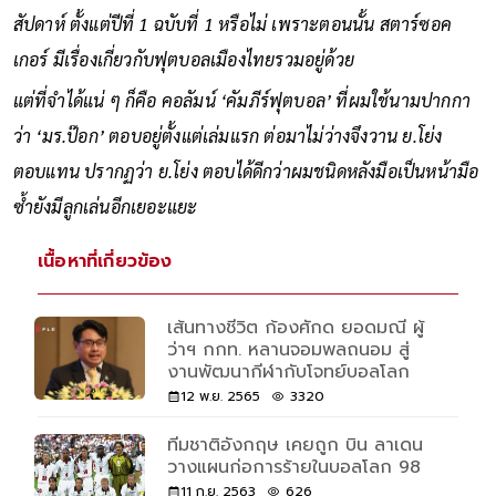
สัปดาห์ ตั้งแต่ปีที่ 1 ฉบับที่ 1 หรือไม่ เพราะตอนนั้น สตาร์ซอค
เกอร์ มีเรื่องเกี่ยวกับฟุตบอลเมืองไทยรวมอยู่ด้วย
แต่ที่จำได้แน่ ๆ ก็คือ คอลัมน์ ‘คัมภีร์ฟุตบอล’ ที่ผมใช้นามปากกา
ว่า ‘มร.ป๊อก’ ตอบอยู่ตั้งแต่เล่มแรก ต่อมาไม่ว่างจึงวาน ย.โย่ง
ตอบแทน ปรากฏว่า ย.โย่ง ตอบได้ดีกว่าผมชนิดหลังมือเป็นหน้ามือ
ซ้ำยังมีลูกเล่นอีกเยอะแยะ
เนื้อหาที่เกี่ยวข้อง
เส้นทางชีวิต ก้องศักด ยอดมณี ผู้
ว่าฯ กกท. หลานจอมพลถนอม สู่
งานพัฒนากีฬากับโจทย์บอลโลก
12 พ.ย. 2565
3320
ทีมชาติอังกฤษ เคยถูก บิน ลาเดน
วางแผนก่อการร้ายในบอลโลก 98
11 ก.ย. 2563
626