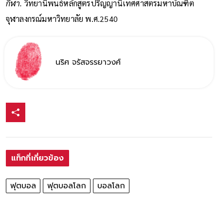
กีฬา.
วิทยานิพนธ์หลักสูตรปริญญานิเทศศาสตรมหาบัณฑิต
จุฬาลงกรณ์มหาวิทยาลัย พ.ศ.2540
นริศ จรัสจรรยาวงศ์
แท็กที่เกี่ยวข้อง
ฟุตบอล
ฟุตบอลโลก
บอลโลก