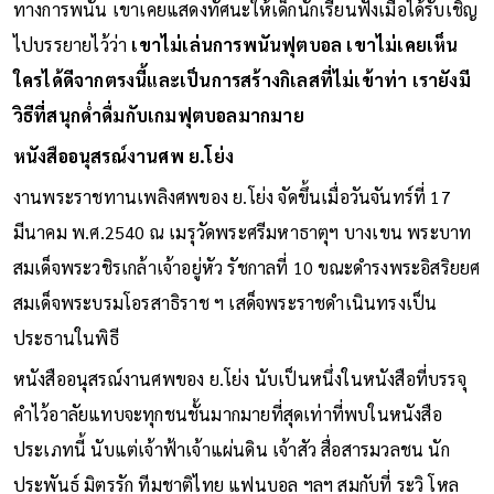
ทางการพนัน เขาเคยแสดงทัศนะให้เด็กนักเรียนฟังเมื่อได้รับเชิญ
ไปบรรยายไว้ว่า
เขาไม่เล่นการพนันฟุตบอล เขาไม่เคยเห็น
ใครได้ดีจากตรงนี้และเป็นการสร้างกิเลสที่ไม่เข้าท่า เรายังมี
วิธีที่สนุกด่ำดื่มกับเกมฟุตบอลมากมาย
หนังสืออนุสรณ์งานศพ ย.โย่ง
งานพระราชทานเพลิงศพของ ย.โย่ง จัดขึ้นเมื่อวันจันทร์ที่ 17
มีนาคม พ.ศ.2540 ณ เมรุวัดพระศรีมหาธาตุฯ บางเขน พระบาท
สมเด็จพระวชิรเกล้าเจ้าอยู่หัว รัชกาลที่ 10 ขณะดำรงพระอิสริยยศ
สมเด็จพระบรมโอรสาธิราช ฯ เสด็จพระราชดำเนินทรงเป็น
ประธานในพิธี
หนังสืออนุสรณ์งานศพของ ย.โย่ง นับเป็นหนึ่งในหนังสือที่บรรจุ
คำไว้อาลัยแทบจะทุกชนชั้นมากมายที่สุดเท่าที่พบในหนังสือ
ประเภทนี้ นับแต่เจ้าฟ้าเจ้าแผ่นดิน เจ้าสัว สื่อสารมวลชน นัก
ประพันธ์ มิตรรัก ทีมชาติไทย แฟนบอล ฯลฯ สมกับที่ ระวิ โหล