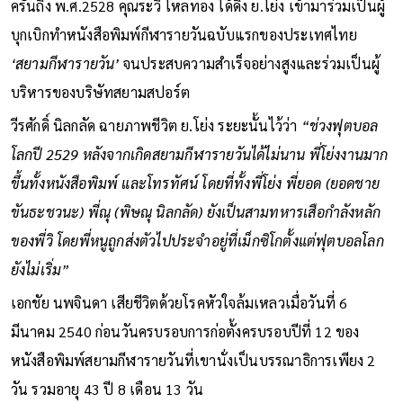
ครั้นถึง พ.ศ.2528 คุณระวิ โหลทอง ได้ดึง ย.โย่ง เข้ามาร่วมเป็นผู้
บุกเบิกทำหนังสือพิมพ์กีฬารายวันฉบับแรกของประเทศไทย
‘สยามกีฬารายวัน’
จนประสบความสำเร็จอย่างสูงและร่วมเป็นผู้
บริหารของบริษัทสยามสปอร์ต
วีรศักดิ์ นิลกลัด ฉายภาพชีวิต ย.โย่ง ระยะนั้นไว้ว่า
“ช่วงฟุตบอล
โลกปี 2529 หลังจากเกิดสยามกีฬารายวันได้ไม่นาน พี่โย่งงานมาก
ขึ้นทั้งหนังสือพิมพ์ และโทรทัศน์ โดยที่ทั้งพี่โย่ง พี่ยอด (ยอดชาย
ขันธะชวนะ) พี่ณุ (พิษณุ นิลกลัด) ยังเป็นสามทหารเสือกำลังหลัก
ของพี่วิ โดยพี่หนูถูกส่งตัวไปประจำอยู่ที่เม็กซิโกตั้งแต่ฟุตบอลโลก
ยังไม่เริ่ม”
เอกชัย นพจินดา เสียชีวิตด้วยโรคหัวใจล้มเหลวเมื่อวันที่ 6
มีนาคม 2540 ก่อนวันครบรอบการก่อตั้งครบรอบปีที่ 12 ของ
หนังสือพิมพ์สยามกีฬารายวันที่เขานั่งเป็นบรรณาธิการเพียง 2
วัน รวมอายุ 43 ปี 8 เดือน 13 วัน