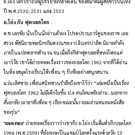
ย.โย่ง ได้รับรางวัลผู้บรรยายกีฬาดีเด่น ของสมาคมผู้สื่อข่าวบันเทิง
ปี พ.ศ.2530, 2531 และ 2533
ย.โย่ง กับ ฟุตบอลโลก
ด.ช.เอกชัย นับเป็นนักอ่านตัวยง โปรดปรานการ์ตูนของราช เลอ
สรวง หัสนิยายพลนิกรกิมหงวนของ ป.อินทรปาลิต นิยายกำลัง
ภายในแปลหลากสำนวน จนเมื่อถึงกีฬาฟุตบอลที่หลงใหลแต่
เยาว์วัย เขาได้ถ่ายทอดเรื่องราวของบอลโลก 1962 จากที่ได้อ่าน
ในห้องสมุดโรงเรียนให้เพื่อน ๆ รับฟังอย่างสนุกสนาน
แว่นเลิศชาย เพื่อนสนิทหวนรำลึกถึงเขาไว้ว่า
“เล่มหนึ่งเป็นเรื่อง
ฟุตบอลโลก 1962 ไม่มีเด็กในชั้น ป.4 คนไหนหยิบอ่าน...นอกจาก
ตี๋เอกชัย (ฉายาที่เพื่อน ๆ เรียกขณะนั้น) จอมอ่านหนอนหนังสือ
ของรุ่น”
‘ยอดทอง’
ถ่ายทอดเรื่องราวว่าเขากับ ย.โย่ง เริ่มดื่มด่ำกับบอลโลก
1966 (พ.ศ.2509) ที่อังกฤษเป็นแชมป์โลกครั้งแรกด้วยวัย 10