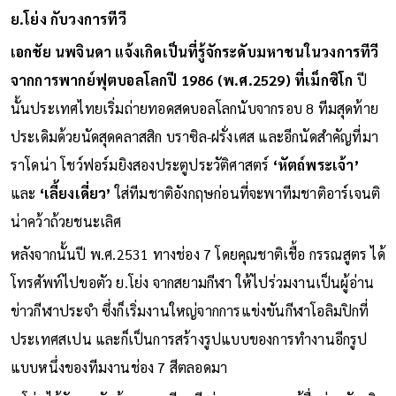
ย.โย่ง กับวงการทีวี
เอกชัย นพจินดา แจ้งเกิดเป็นที่รู้จักระดับมหาชนในวงการทีวี
จากการพากย์ฟุตบอลโลกปี 1986 (พ.ศ.2529) ที่เม็กซิโก
ปี
นั้นประเทศไทยเริ่มถ่ายทอดสดบอลโลกนับจากรอบ 8 ทีมสุดท้าย
ประเดิมด้วยนัดสุดคลาสสิก บราซิล-ฝรั่งเศส และอีกนัดสำคัญที่มา
ราโดน่า โชว์ฟอร์มยิงสองประตูประวัติศาสตร์
‘หัตถ์พระเจ้า’
และ
‘เลี้ยงเดี่ยว’
ใส่ทีมชาติอังกฤษก่อนที่จะพาทีมชาติอาร์เจนติ
น่าคว้าถ้วยชนะเลิศ
หลังจากนั้นปี พ.ศ.2531 ทางช่อง 7 โดยคุณชาติเชื้อ กรรณสูตร ได้
โทรศัพท์ไปขอตัว ย.โย่ง จากสยามกีฬา ให้ไปร่วมงานเป็นผู้อ่าน
ข่าวกีฬาประจำ ซึ่งก็เริ่มงานใหญ่จากการแข่งขันกีฬาโอลิมปิกที่
ประเทศสเปน และก็เป็นการสร้างรูปแบบของการทำงานอีกรูป
แบบหนึ่งของทีมงานช่อง 7 สีตลอดมา