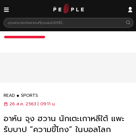
READ
SPORTS
26 ส.ค. 2563 | 09:11 น.
อาห์น จุง ฮวาน นักเตะเกาหลีใต้ แพะ
รับบาป “ความขี้โกง” ในบอลโลก