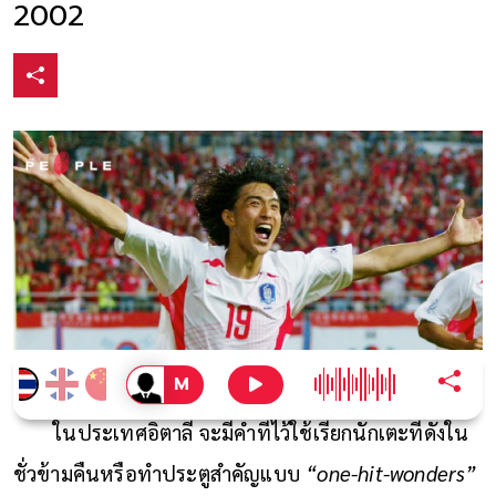
2002
ในประเทศอิตาลี จะมีคำที่ไว้ใช้เรียกนักเตะที่ดังใน
ชั่วข้ามคืนหรือทำประตูสำคัญแบบ
“one-hit-wonders”