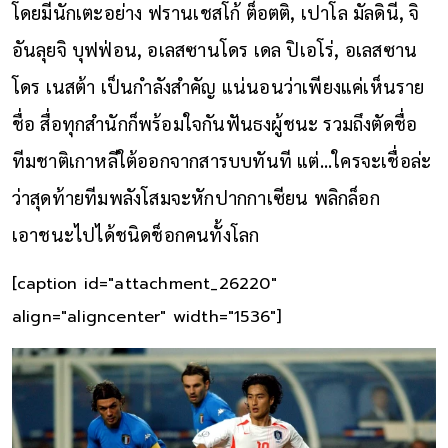
โดยมีนักเตะอย่าง ฟรานเชสโก้ ต็อตติ, เปาโล มัลดินี, จิ
อันลุยจิ บุฟฟ่อน, อเลสซานโดร เดล ปิเอโร่, อเลสซาน
โดร เนสต้า เป็นกำลังสำคัญ แน่นอนว่าเพียงแค่เห็นราย
ชื่อ สื่อทุกสำนักก็พร้อมใจกันฟันธงผู้ชนะ รวมถึงตัดชื่อ
ทีมชาติเกาหลีใต้ออกจากสารบบทันที แต่...ใครจะเชื่อล่ะ
ว่าสุดท้ายทีมพลังโสมจะหักปากกาเซียน พลิกล็อก
เอาชนะไปได้ชนิดช็อกคนทั้งโลก
[caption id="attachment_26220"
align="aligncenter" width="1536"]