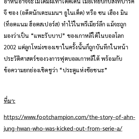
อาห์นอาจจะไม่ได้มีฝีเท้าโดดเด่น เมื่อเทียบกับสิ่งที่ปาร์ค
จี ซอง (อดีตนักเตะแมนฯ ยูไนเต็ด) หรือ ซน เฮือง มิน
(ท็อตแนม ฮ็อตสเปอร์ส) ทำไว้ในพรีเมียร์ลีก แม้จะถูก
มองว่าเป็น “แพะรับบาป” ของเกาหลีใต้ในบอลโลก
2002 แต่ลูกโหม่งของเขาในครั้งนั้นก็ถูกบันทึกในหน้า
ประวัติศาสตร์ของวงการฟุตบอลเกาหลีใต้ พร้อมกับ
ข้อความยกย่องเชิดชูว่า “ประตูแห่งชัยชนะ”
ที่มา:
https://www.footchampion.com/the-story-of-ahn-
jung-hwan-who-was-kicked-out-from-serie-a/