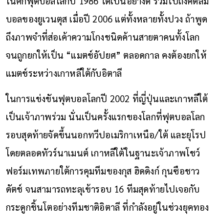
ในศึกฟุตบอลโลกปี 1986 ได้เป็นอย่างดี รวมไปถึงคดีล้ม
บอลของยูเวนตุส เมื่อปี 2006 แต่ทั้งหลายทั้งปวง ถ้าพูด
ถึงภาพจำที่ส่อเค้าความโกงชนิดค้านสายตาคนทั้งโลก
จนถูกยกให้เป็น “แมตช์อัปยศ” ตลอดกาล คงต้องยกให้
แมตช์ระหว่างเกาหลีใต้กับอิตาลี
ในการแข่งขันฟุตบอลโลกปี 2002 ที่ญี่ปุ่นและเกาหลีใต้
เป็นเจ้าภาพร่วม นั่นเป็นครั้งแรกของโลกที่ฟุตบอลโลก
รอบสุดท้ายจัดขึ้นนอกทวีปอเมริกาเหนือ/ใต้ และยุโรป
โดยตลอดทัวร์นาเมนต์ เกาหลีใต้ในฐานะเจ้าภาพโชว์
ฟอร์มเทพภายใต้การคุมทีมของกุส ฮิดดิงก์ กุนซือชาว
ดัตช์ จนสามารถทะลุเข้ารอบ 16 ทีมสุดท้ายไปเจอกับ
กระดูกชิ้นโตอย่างทีมชาติอิตาลี ที่กำลังอยู่ในช่วงยุคทอง