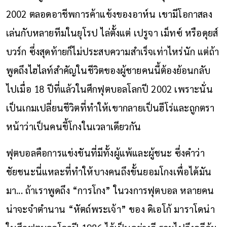
2002 ตลอดอาชีพการค้าแข้งของอาห์น เขามีโอกาสลง
เล่นกับหลายทีมในยุโรป ไล่ตั้งแต่ เปรูจา เม็ทซ์ หรือดุยส์
บวร์ก ซึ่งสุดท้ายก็ไม่ประสบความสำเร็จเท่าไหร่นัก แต่ถ้า
พูดถึงไฮไลท์สำคัญในชีวิตของผู้ชายคนนี้ต้องย้อนกลับ
ไปเมื่อ 18 ปีที่แล้วในศึกฟุตบอลโลกปี 2002 เพราะนั่น
เป็นเกมเปลี่ยนชีวิตที่ทำให้เขากลายเป็นฮีโร่และถูกตรา
หน้าว่าเป็นคนขี้โกงในเวลาเดียวกัน
ฟุตบอลคือการแข่งขันที่มีทั้งผู้แพ้และผู้ชนะ ซึ่งคำว่า
ชัยชนะนี่แหละที่ทำให้บางคนถึงขั้นยอมโกงเพื่อได้มัน
มา... ถ้าเราพูดถึง “การโกง” ในวงการฟุตบอล หลายคน
น่าจะจำตำนาน “หัตถ์พระเจ้า” ของ ดิเอโก้ มาราโดน่า