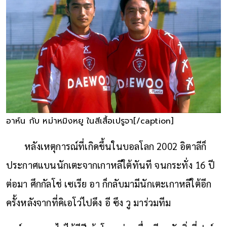
อาห์น กับ หม่าหมิงหยู ในสีเสื้อเปรูจา[/caption]
หลังเหตุการณ์ที่เกิดขึ้นในบอลโลก 2002 อิตาลีก็
ประกาศแบนนักเตะจากเกาหลีใต้ทันที จนกระทั่ง 16 ปี
ต่อมา ศึกกัลโช่ เซเรีย อา ก็กลับมามีนักเตะเกาหลีใต้อีก
ครั้งหลังจากที่คิเอโว่ไปดึง อี ซึง วู มาร่วมทีม