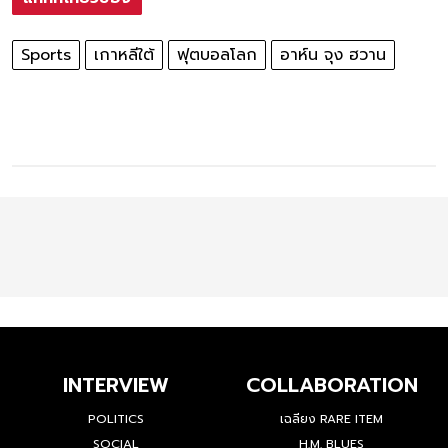
Sports
เกาหลีใต้
ฟุตบอลโลก
อาห์น จุง ฮวาน
INTERVIEW
COLLABORATION
POLITICS
เฉลียง RARE ITEM
SOCIAL
H.M. BLUES