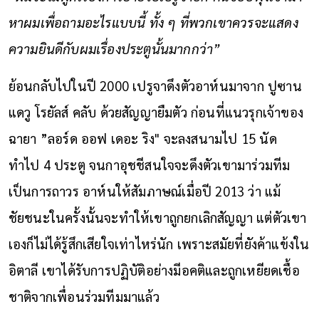
หาผมเพื่อถามอะไรแบบนี้ ทั้ง ๆ ที่พวกเขาควรจะแสดง
ความยินดีกับผมเรื่องประตูนั้นมากกว่า”
ย้อนกลับไปในปี 2000 เปรูจาดึงตัวอาห์นมาจาก ปูซาน
แดวู โรยัลส์ คลับ ด้วยสัญญายืมตัว ก่อนที่แนวรุกเจ้าของ
ฉายา ”ลอร์ด ออฟ เดอะ ริง" จะลงสนามไป 15 นัด
ทำไป 4 ประตู จนกาอุชชีสนใจจะดึงตัวเขามาร่วมทีม
เป็นการถาวร อาห์นให้สัมภาษณ์เมื่อปี 2013 ว่า แม้
ชัยชนะในครั้งนั้นจะทำให้เขาถูกยกเลิกสัญญา แต่ตัวเขา
เองก็ไม่ได้รู้สึกเสียใจเท่าไหร่นัก เพราะสมัยที่ยังค้าแข้งใน
อิตาลี เขาได้รับการปฏิบัติอย่างมีอคติและถูกเหยียดเชื้อ
ชาติจากเพื่อนร่วมทีมมาแล้ว