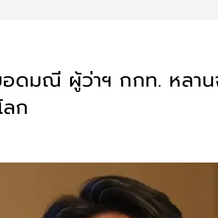
 ยอดมณี ผู้ว่าฯ กกท. หล
โลก