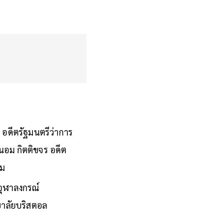
 อดีตรัฐมนตรีว่าการ
อม กิตติขจร อดีต
อม
จุฬาลงกรณ์
าลัยบริสตอล