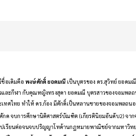
ชื่อเดิมคือ
พงษ์ศักดิ์ ยอดมณี
เป็นบุตรของ ดร.สุวิทย์ ยอดมณี
ยวและกีฬา กับคุณหญิงทรงสุดา ยอดมณี บุตรสาวของจอมพลถน
เทศไทย ทำให้ ดร.ก้อง มีศักดิ์เป็นหลานชายของจอมพลถน
ศักด จบการศึกษานิติศาสตร์บัณฑิต (เกียรตินิยมอันดับ2) จาก
นไปเรียนต่อจนจบปริญญาโทด้านกฎหมายพาณิชย์จากมหาวิทย