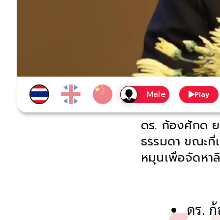
Play
ดร. ก้องศักด ย
ธรรมดา ขณะที่เข
หมุนเพื่อจัดหา
ดร. ก