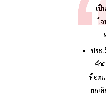
เป็
โจท
ประเด
คำถา
ท็อตแ
ยกเล