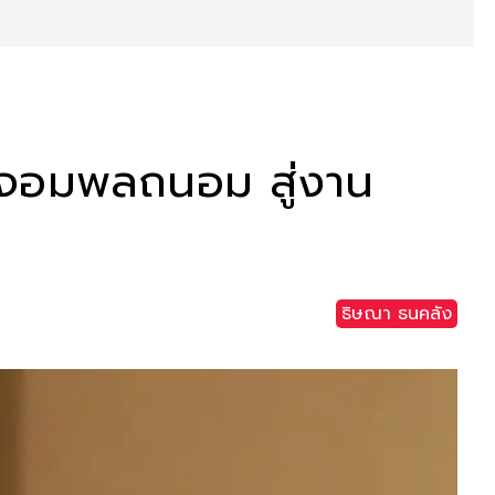
านจอมพลถนอม สู่งาน
ธิษณา ธนคลัง