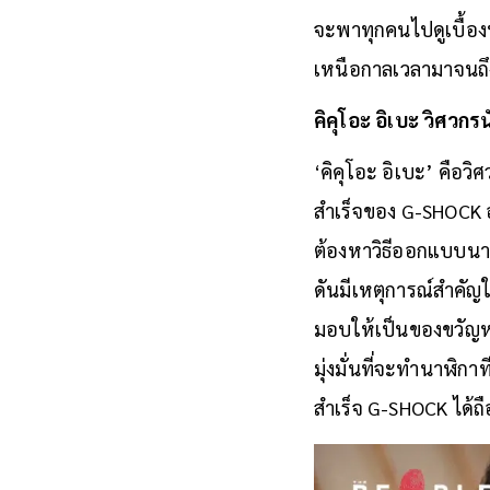
จะพาทุกคนไปดูเบื้องห
เหนือกาลเวลามาจนถึงท
คิคุโอะ อิเบะ วิศว
‘คิคุโอะ อิเบะ’ คือ
สำเร็จของ G-SHOCK อย
ต้องหาวิธีออกแบบนาฬิ
ดันมีเหตุการณ์สำคัญใน
มอบให้เป็นของขวัญหล
มุ่งมั่นที่จะทำนาฬิก
สำเร็จ G-SHOCK ได้ถือ