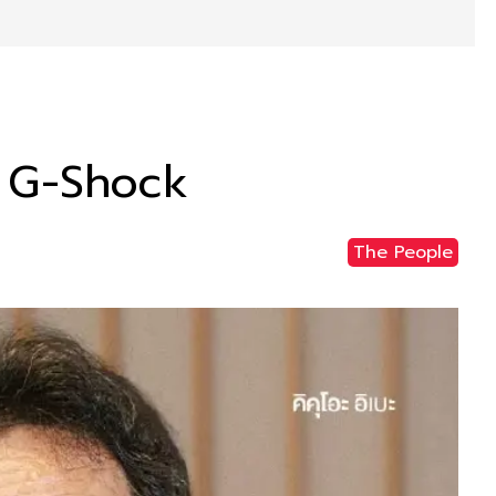
า G-Shock
The People