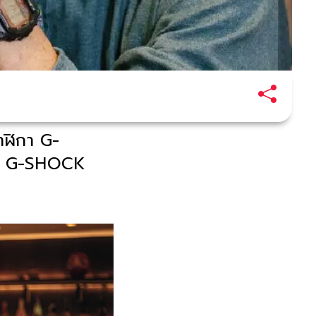
าฬิกา G-
ปี G-SHOCK