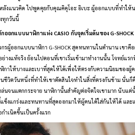
ลังแนวคิด ไปพูดคุยกับคุณคิคุโอะ อิเบะ ผู้ออกแบบที่ทำให้
ุกวันนี้
กรนักออกแบบนาฬิกาแห่ง CASIO กับจุดเริ่มต้นของ G-SHOCK
วิศวกรผู้ออกแบบนาฬิกา G-SHOCK สุดทนทานในตำนาน เขาคือผู้
่างแท้จริง ย้อนไปตอนที่เขาเริ่มเข้ามาทำงานนั้น โจทย์แรกที
กาให้บางและเบาที่สุดให้ได้เพื่อให้ตรงกับความนิยมของผู้คน
ชีวิตวันหนึ่งที่ทำให้เขาตัดสินใจทำในสิ่งที่ตรงกันข้าม นั่นก
่นจนแตกกระจาย นาฬิกานั้นสำคัญต่อจิตใจเขามาก นับแต่นั้น
าที่แข็งแกร่งและทนทานที่สุดออกมาให้ผู้คนได้ใส่กันให้ได้ แ
กำเนิดขึ้นเป็นครั้งแรก