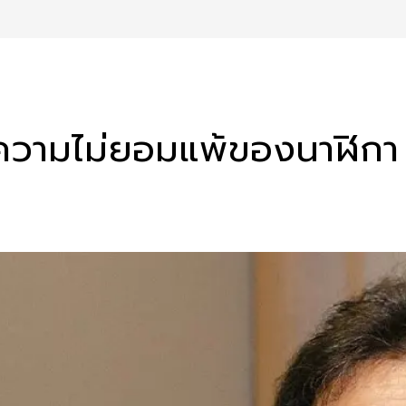
่งความไม่ยอมแพ้ของนาฬิก