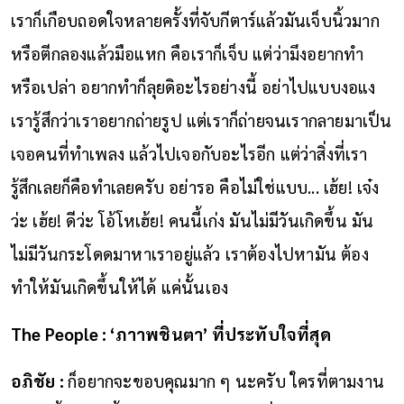
เราก็เกือบถอดใจหลายครั้งที่จับกีตาร์แล้วมันเจ็บนิ้วมาก
หรือตีกลองแล้วมือแหก คือเราก็เจ็บ แต่ว่ามึงอยากทำ
หรือเปล่า อยากทำก็ลุยดิอะไรอย่างนี้ อย่าไปแบบงอแง
เรารู้สึกว่าเราอยากถ่ายรูป แต่เราก็ถ่ายจนเรากลายมาเป็น
เจอคนที่ทำเพลง แล้วไปเจอกับอะไรอีก แต่ว่าสิ่งที่เรา
รู้สึกเลยก็คือทำเลยครับ อย่ารอ คือไม่ใช่แบบ... เฮ้ย! เจ๋ง
ว่ะ เฮ้ย! ดีว่ะ โอ้โหเฮ้ย! คนนี้เก่ง มันไม่มีวันเกิดขึ้น มัน
ไม่มีวันกระโดดมาหาเราอยู่แล้ว เราต้องไปหามัน ต้อง
ทำให้มันเกิดขึ้นให้ได้ แค่นั้นเอง
The People : ‘ภาาพชินตา’ ที่ประทับใจที่สุด
อภิชัย :
ก็อยากจะขอบคุณมาก ๆ นะครับ ใครที่ตามงาน