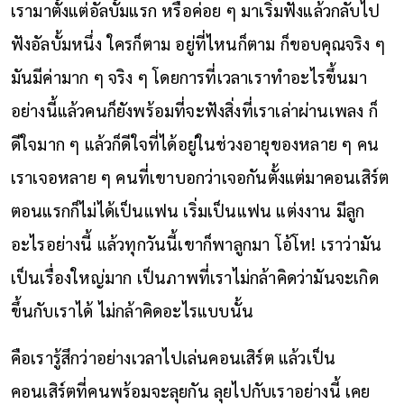
เรามาตั้งแต่อัลบั้มแรก หรือค่อย ๆ มาเริ่มฟังแล้วกลับไป
ฟังอัลบั้มหนึ่ง ใครก็ตาม อยู่ที่ไหนก็ตาม ก็ขอบคุณจริง ๆ
มันมีค่ามาก ๆ จริง ๆ โดยการที่เวลาเราทำอะไรขึ้นมา
อย่างนี้แล้วคนก็ยังพร้อมที่จะฟังสิ่งที่เราเล่าผ่านเพลง ก็
ดีใจมาก ๆ แล้วก็ดีใจที่ได้อยู่ในช่วงอายุของหลาย ๆ คน
เราเจอหลาย ๆ คนที่เขาบอกว่าเจอกันตั้งแต่มาคอนเสิร์ต
ตอนแรกก็ไม่ได้เป็นแฟน เริ่มเป็นแฟน แต่งงาน มีลูก
อะไรอย่างนี้ แล้วทุกวันนี้เขาก็พาลูกมา โอ้โห! เราว่ามัน
เป็นเรื่องใหญ่มาก เป็นภาพที่เราไม่กล้าคิดว่ามันจะเกิด
ขึ้นกับเราได้ ไม่กล้าคิดอะไรแบบนั้น
คือเรารู้สึกว่าอย่างเวลาไปเล่นคอนเสิร์ต แล้วเป็น
คอนเสิร์ตที่คนพร้อมจะลุยกัน ลุยไปกับเราอย่างนี้ เคย