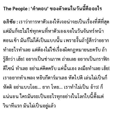
The People : ‘คำตอบ’ ของตัวตนในวันนี้คืออะไร
อภิชัย :
เราว่าการหาตัวเองให้เจอน่าจะเป็นเรื่องที่ดีที่สุด
แต่มันก็จะไม่ใช่ทุกคนที่หาตัวเองเจอในวันจันทร์หน้า
ตอนเช้า มันก็ไม่ได้เป็นแบบนั้น เพราะงั้นถ้ารู้สึกว่าอยาก
ทำอะไรทำเลย แต่ต้องไม่ใช่เรื่องผิดกฎหมายนะครับ ถ้า
รู้สึกว่า เฮ้ย! อยากเป็นช่างภาพ ถ่ายเลย อยากเป็นกราฟิก
ดีไซน์ ทำเลย อย่าแค่คิดครับ แค่นั้นเอง ลงมือทำเลย เฮ้ย!
เราอยากทำเพลง หยิบกีตาร์มาเลย หัดไปดิ เล่นไม่เป็นก็
หัดดิ อย่าแบบโอย… ยาก โหย… เราทำไม่เป็น อ้าว! ก็
แน่นอน ใครมันจะเป็นอะไรทุกอย่างในโลกใบนี้ตั้งแต่
วินาทีแรก มันไม่เป็นอยู่แล้ว