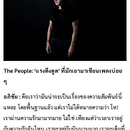
The People: ‘แรงดึงดูด’ ที่มักเอามาเขียนเพลงบ่อย
ๆ
อภิชัย :
คือเราว่ามันน่าจะเป็นเรื่องของความสัมพันธ์นี่
แหละ โดยพื้นฐานแล้ว แต่เราไม่ได้หมายความว่า โห!
เราผ่านความรักมามากมาย ไม่ใช่ เพียงแต่ว่าเวลาเราอยู่
กับความรักอันไหน เราจะอยู่กับมันนานมาก เราจะเต็มที่