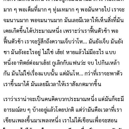
มาก ๆ พอเต็มที่มาก ๆ ทุ่มเทมาก ๆ พอมันหายไป เราจะ
จมนานมาก พอจมนานมาก มันเลยมีเวลาให้เห็นสิ่งที่มัน
เคยเกิดขึ้นได้ประมาณหนึ่ง เพราะว่าเราฟื้นตัวช้า พอ
ฟื้นตัวช้า เราจะรู้สึกถึงความเจ็บว่าโห… มันยังเจ็บ มันยัง
ชา มันยังอะไรอยู่ ไม่ใช่ เฮ้ย! หายแล้วไม่มีอะไร แบบ
หนึ่งอาทิตย์ต่อมาเฮ้ย! กูเลิกกับแฟนว่ะ จบ ไปกินเหล้า
กัน มันไม่ใช่เรื่องแบบนั้น แต่มันโห… กว่าที่เราจะพาตัว
เราขึ้นมาได้ มันเลยมีเวลาให้เราสังเกตมากขึ้น
เราว่าเราน่าจะเป็นคนคิดบวกประมาณหนึ่ง แต่มันก็จะมี
อารมณ์ลบ ๆ บ้างอยู่แล้วโดยปกติ แต่ว่ามันคือเวลาที่เรา
เขียนเพลงขึ้นมาเพลงหนึ่ง เราไม่ได้เขียนเพื่อจะสอน