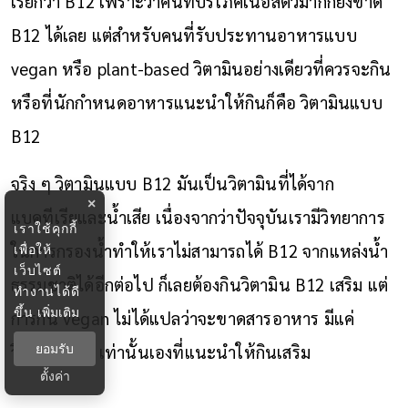
เรียกว่า B12 เพราะว่าคนที่บริโภคเนื้อสัตว์มากก็ยังขาด
B12 ได้เลย แต่สำหรับคนที่รับประทานอาหารแบบ
vegan หรือ plant-based วิตามินอย่างเดียวที่ควรจะกิน
หรือที่นักกำหนดอาหารแนะนำให้กินก็คือ วิตามินแบบ
B12
จริง ๆ วิตามินแบบ B12 มันเป็นวิตามินที่ได้จาก
×
แบคทีเรียและน้ำเสีย เนื่องจากว่าปัจจุบันเรามีวิทยาการ
เราใช้คุกกี้
ในการกรองน้ำทำให้เราไม่สามารถได้ B12 จากแหล่งน้ำ
เพื่อให้
เว็บไซต์
ธรรมชาติได้อีกต่อไป ก็เลยต้องกินวิตามิน B12 เสริม แต่
ทำงานได้ดี
ขึ้น
เพิ่มเติม
การกิน vegan ไม่ได้แปลว่าจะขาดสารอาหาร มีแค่
วิตามิน B12 เท่านั้นเองที่แนะนำให้กินเสริม
ยอมรับ
ตั้งค่า