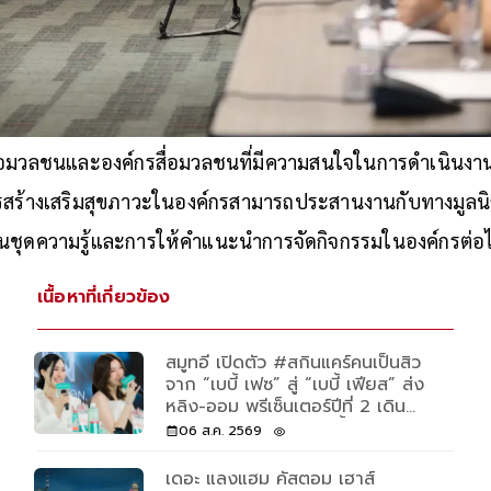
ื่อมวลชนและองค์กรสื่อมวลชนที่มีความสนใจในการดำเนินงานเพ
รสร้างเสริมสุขภาวะในองค์กรสามารถประสานงานกับทางมูลนิธิส
นชุดความรู้และการให้คำแนะนำการจัดกิจกรรมในองค์กรต่อ
เนื้อหาที่เกี่ยวข้อง
สมูทอี เปิดตัว #สกินแคร์คนเป็นสิว
จาก “เบบี้ เฟซ” สู่ “เบบี้ เฟียส” ส่ง
หลิง-ออม พรีเซ็นเตอร์ปีที่ 2 เดิน
หน้าครองใจ Gen Z - ย้ำภาพผู้นำ
06 ส.ค. 2569
เมดิ คอล สกินแคร์
เดอะ แลงแฮม คัสตอม เฮาส์