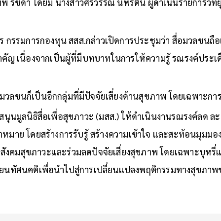
ทพ รัชดา โดยมี นางสาวศิริวรรณ นพรัตน์ ผู้ดำเนินรายการวิท
 กรรมการกองทุน สสส.กล่าวเปิดการประชุมว่า สื่อมวลชนถือเ
ำคัญ เนื่องจากเป็นผู้ที่มีบทบาทในการให้ความรู้ รณรงค์ประเด
วลชนก็เป็นอีกกลุ่มที่มีปัจจัยเสี่ยงด้านสุขภาพ โดยเฉพาะการส
บสนุนมูลนิธิสื่อเพื่อสุขภาวะ (มสส.) ให้ดำเนินงานรณรงค์ลด ละ เลิ
ป้าหมาย โดยสร้างการรับรู้ สร้างความเข้าใจ และสะท้อนมุมม
สังคมสุขภาวะและร่วมลดปัจจัยเสี่ยงสุขภาพ โดยเฉพาะบุหรี่แล
ลี่ยนทัศนคติเพื่อนำไปสู่การเปลี่ยนแปลงพฤติกรรมทางสุขภ