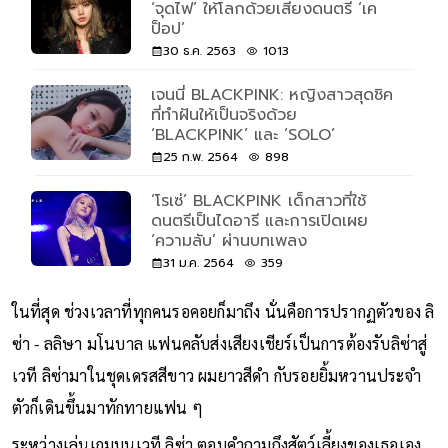
‘จุดไฟ’ ให้โลกด้วยเสียงดนตรี ‘เค
ป็อป’
30 ธ.ค. 2563
1013
เจนนี่ BLACKPINK: หญิงสาวสุดชิค
ที่ทำฝันให้เป็นจริงด้วย
‘BLACKPINK’ และ ‘SOLO’
25 ก.พ. 2564
898
‘โรเซ่’ BLACKPINK เด็กสาวที่ใช้
ดนตรีเป็นไดอารี และการเปิดเผย
‘ความลับ’ ผ่านบทเพลง
31 ม.ค. 2564
359
ในที่สุด ช่วงเวลาที่ทุกคนรอคอยก็มาถึง นั่นคือการปรากฏตัวของ ลิ
ซ่า - ลลิษา มโนบาล แฟนคลับส่งเสียงเชียร์เป็นการต้องรับลิซ่าสู่
เวที ลิซ่ามาในชุดเดรสสีขาว ผมยาวสีดำ กับรอยยิ้มหวานประจำ
ตัวก็เดินขึ้นมาทักทายแฟน ๆ
ระหว่างเล่นเกมบนเวที ลิซ่า ตอบคำถามถึงสัตว์เลี้ยงของเธอเอง