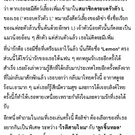
ว่า หากเธอจะมีสัตว์เลี้ยงเพิ่มเข้ามาใน
สมาชิกครอบครัวตัว L
ของเธอ (‘ครอบครัวตัว L’ หมายถึงสัตว์เลี้ยงของลิซ่า ซึ่งชื่อเรียก
ของแต่ละตัวล้วนขึ้นต้นด้วยอักษร L) เจ้าตัวน้อยตัวนั้นก็คงจะเป็น
แมวน้อยอ้อน ๆ สักตัว แต่ส่วนตัวแล้ว เธอไม่คิดจะมีเพิ่ม
ที่น่ารักคือ เธอมีชื่อที่เตรียมเอาไว้แล้ว นั่นก็คือชื่อ
‘Lemon’
ตรง
ส่วนนี้ได้โชว์น่ารักของเธอให้แฟน ๆ ตกหลุมรักเธออีกครั้งได้
สำเร็จ เธอยังเล่าความรู้สึกที่ได้กลับมาประเทศไทยอีกครั้งหลังจาก
ที่ไม่กลับมาสักพักแล้ว เธอบอกว่า กลับมาไทยครั้งนี้ อากาศดูจะ
ร้อนเอามาก ๆ แต่เธอก็รู้สึกมีความสุข และการได้เจอบลิงค์ไทย
ครั้งนี้ก็ทำให้เธอหายเหนื่อยเพราะกำลังใจและความรักที่เธอได้
รับ
อีกหนึ่งคำถามในเกมที่เธอเล่นครั้งนี้ คือลิซ่า ต้องเลือกของที่เธอ
อยากกินเป็นพิเศษ ระหว่าง
‘โรตีสายไหม’
กับ
‘ลูกชิ้นทอด’