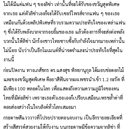
ไม่ได้มีแค่แฟน ๆ ของลิซ่า เท่านั้นที่จะได้รับของขวัญสุดพิเศษ
จากเธอ แต่ตัวลิซ่าเองก็จะได้รับเซอร์ไพรส์จากแฟน ๆ ของเธอ
เหมือนกันด้วยคลิปพิเศษที่รวบรวมความประทับใจของเหล่าแฟน
ๆ ซึ่งได้รับพลังบวกจากรอยยิ้มของเธอ แล้วต้องการที่จะส่งต่อพลัง
บวกนั้นให้ลิซ่า นักร้องชาวไทยซาบซึ้งกับกำลังใจมากมายเหล่านั้น
ไม่น้อย นับว่าเป็นอีกโมเมนต์ที่น่าจดจำและน่าประทับใจที่สุดใน
งานนี้
ก่อนปิดงาน ทางเภสัชกร ดร.แสงสุข พิทยานุกุล ได้มอบช่อดอกไม้
และของขวัญสุดพิเศษ คือยาสีฟันจากผงเพชรนำเข้า 1.2 กะรัต ที่
มีเพียง 100 หลอดในโลก เพื่อแสดงถึงความความภูมิใจของคน
ไทยที่มีต่อลิซ่า เพราะเธอตัวเธอเองก็เปรียบเสมือนเพรชล้ำค่าที่
คอยส่องสว่างในใจบลิงค์ทั่วโลกเสมอมา
กระดาษสีแวววาวที่โปรยปรายตอนจบงาน เป็นอีกรายละเอียดที่
สร้างสีสรรค์สวยงามให้กับงาน บนกระดาษมีข้อความจากลิซ่า ที่