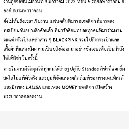
งานถูกจัดขึ้นเมื่อวันที่ 9 มกราคม 2023 ที่ชั้น 5 รอยัลพารากอน ฮ
ออล์ สยามพารากอน
ยังไม่ทันถึงเวลาเริ่มงาน แฟนคลับที่มารอเจอลิซ่า ก็มารอลง
ทะเบียนกันอย่างคึกคักแล้ว ที่น่ารักคือแทบจะทุกคนที่มาร่วมงาน
จะแต่งตัวเป็นเหล่าสาว ๆ
BLACKPINK
รวมไปถึงกระเป๋าและ
เสื้อผ้าที่แสดงถึงความเป็นบลิงค์ออกมาอย่างชัดเจนเพื่อเป็นกำลัง
ใจให้ลิซ่า ในครั้งนี้
ภายในงานมีจัดมุมให้ทุกคนได้ถ่ายรูปคู่กับ Standee ลิซ่าที่แจกยิ้ม
สดใสไม่แพ้ตัวจริง และมุมที่จัดแสดงผลิตภัณฑ์ของทางเดนทิสเต้
และมีเพลง
LALISA
และเพลง
MONEY
ของลิซ่า เปิดสร้าง
บรรยากาศตลอดงาน