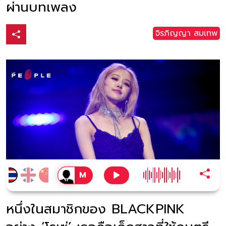
ผ่านบทเพลง
จิรภิญญา สมเทพ
หนึ่งในสมาชิกของ BLACKPINK