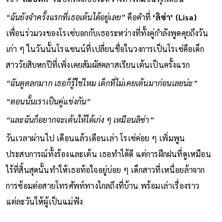
“ฉันยังจำครั้งแรกที่เธอเต้นได้อยู่เลย”
คือคำที่
‘ลิซ่า’ (Lisa)
เพื่อนร่วมวงของโรเซ่บอกกับเธอระหว่างที่ทั้งคู่กำลังพูดคุยถึงวัน
เก่า ๆ ในวันนั้นโรแซนน์ที่เปลี่ยนชื่อในวงการเป็นโรเซ่คือเด็ก
สาววัยสิบหกปีที่เพิ่งเคยสัมผัสคลาสเรียนเต้นเป็นครั้งแรก
“ฉันดูตลกมาก เธอก็รู้ใช่ไหม เด็กที่ไม่เคยเต้นมาก่อนเลยน่ะ”
“ตอนนั้นเราเป็นคู่แข่งกัน”
“และฉันก็อยากจะเต้นให้ได้เก่ง ๆ เหมือนลิซ่า”
วันเวลาผ่านไป เดือนแล้วเดือนเล่า โรเซ่ค่อย ๆ เพิ่มพูน
ประสบการณ์ทั้งร้องและเต้น เธอทำได้ดี แต่การฝึกฝนที่ดูเหมือน
ไร้ที่สิ้นสุดนั้นทำให้เธอท้อใจอยู่บ่อย ๆ เด็กสาวที่เหนื่อยล้าจาก
การซ้อมต่อสายโทรศัพท์ทางไกลถึงที่บ้าน พร้อมเล่าเรื่องราว
แต่ละวันให้ผู้เป็นแม่ฟัง