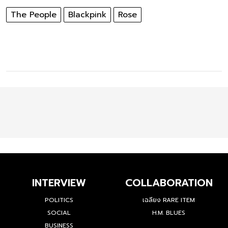
The People
Blackpink
Rose
INTERVIEW
COLLABORATION
POLITICS
เฉลียง RARE ITEM
SOCIAL
H.M. BLUES
BUSINESS