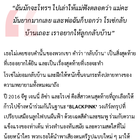
“ฉันมักจะโทรฯ ไปเล่าให้แม่ฟังตลอดว่า แม่คะ
มันยากมากเลย และพ่อฉันก็บอกว่า โรเซ่กลับ
บ้านเถอะ เราอยากให้ลูกกลับบ้าน”
เธอไม่เคยชอบคำนั้นของพวกเขา คำว่า ‘กลับบ้าน’ เป็นสิ่งสุดท้าย
ที่เธออยากได้ยิน และเป็นเรื่องสุดท้ายที่เธอจะทำ
โรเซ่ไม่ยอมกลับบ้าน และฝึกให้หนักขึ้นจนกระทั่งปลายทางของ
ความพยายามทั้งหมดมาถึง
ปี 2016 จีซู เจนนี่ ลิซ่า และโรเซ่ คือสี่สาวคนสุดท้ายที่ถูกเลือกให้
ก้าวไปข้างหน้าร่วมกันในฐานะ
‘BLACKPINK’
วงเกิร์ลกรุปที่
เปรียบเสมือนลูกไฟบนผืนฟ้า ด้วยเฉดสีดำและชมพู ร่วมกับความ
แข็งแรงของท่าเต้น ท่วงทำนองทันสมัย และความสดใสที่ไม่
น้อยหน้าใคร พวกเธอได้นำพาเสียงดนตรีรูปแบบใหม่ ๆ มาให้