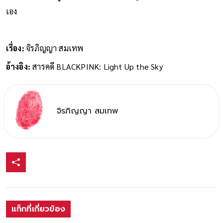
เอง
เรื่อง:
จิรภิญญา สมเทพ
อ้างอิง:
สารคดี BLACKPINK: Light Up the Sky
จิรภิญญา สมเทพ
แท็กที่เกี่ยวข้อง