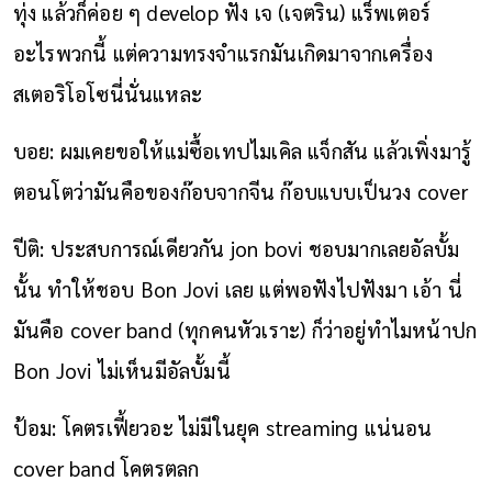
ทุ่ง แล้วก็ค่อย ๆ develop ฟัง เจ (เจตริน) แร็พเตอร์
อะไรพวกนี้ แต่ความทรงจำแรกมันเกิดมาจากเครื่อง
สเตอริโอโซนี่นั่นแหละ
บอย: ผมเคยขอให้แม่ซื้อเทปไมเคิล แจ็กสัน แล้วเพิ่งมารู้
ตอนโตว่ามันคือของก๊อบจากจีน ก๊อบแบบเป็นวง cover
ปีติ: ประสบการณ์เดียวกัน jon bovi ชอบมากเลยอัลบั้ม
นั้น ทำให้ชอบ Bon Jovi เลย แต่พอฟังไปฟังมา เอ้า นี่
มันคือ cover band (ทุกคนหัวเราะ) ก็ว่าอยู่ทำไมหน้าปก
Bon Jovi ไม่เห็นมีอัลบั้มนี้
ป้อม: โคตรเฟี้ยวอะ ไม่มีในยุค streaming แน่นอน
cover band โคตรตลก