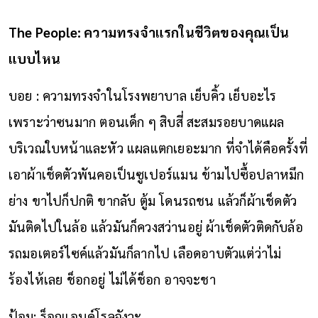
The People: ความทรงจำแรกในชีวิตของคุณเป็น
แบบไหน
บอย : ความทรงจำในโรงพยาบาล เย็บคิ้ว เย็บอะไร
เพราะว่าซนมาก ตอนเด็ก ๆ สิบสี่ สะสมรอยบาดแผล
บริเวณใบหน้าและหัว แผลแตกเยอะมาก ที่จำได้คือครั้งที่
เอาผ้าเช็ดตัวพันคอเป็นซูเปอร์แมน ข้ามไปซื้อปลาหมึก
ย่าง ขาไปก็ปกติ ขากลับ ตู้ม โดนรถชน แล้วก็ผ้าเช็ดตัว
มันติดไปในล้อ แล้วมันก็ควงสว่านอยู่ ผ้าเช็ดตัวติดกับล้อ
รถมอเตอร์ไซค์แล้วมันก็ลากไป เลือดอาบตัวแต่ว่าไม่
ร้องไห้เลย ช็อกอยู่ ไม่ได้ช็อก อาจจะชา
ป้อม: ร็อกแอนด์โรลจังวะ