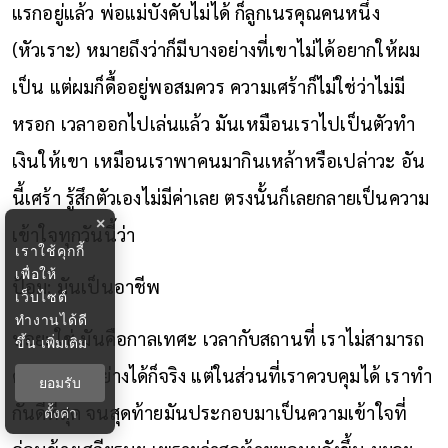
แรกอยู่แล้ว พ่อแม่บังคับไม่ได้ ก็ลูกเนรคุณคนหนึ่ง
(หัวเราะ) หมายถึงว่าก็มีบางอย่างที่เขาไม่ได้อยากให้ผม
เป็น แต่ผมก็ดื้ออยู่พอสมควร ความเศร้าก็ไม่ใช่ว่าไม่มี
หรอก เวลาออกไปเล่นแล้ว มันเหมือนเราไปเป็นตัวทำ
เงินให้เขา เหมือนเราพาคนมากินเหล้าหรือเปล่าวะ อัน
นี้เศร้า รู้สึกตัวเองไม่มีค่าเลย ตรงนั้นก็เลยกลายเป็นความ
×
เข้าใจทุกวันนี้ว่า
เราใช้คุกกี้
เพื่อให้
ป้อม: มันเป็นอาชีพ
เว็บไซต์
ทำงานได้ดี
บอย: ใช่ มันคือกาลเทศะ เวลากับสถานที่ เราไม่สามารถ
ขึ้น
เพิ่มเติม
ควบคุมทุกอย่างได้ก็จริง แต่ในส่วนที่เราควบคุมได้ เราทำ
ยอมรับ
กันดีที่สุด จนสุดท้ายมันประกอบมาเป็นความเข้าใจที่
ตั้งค่า