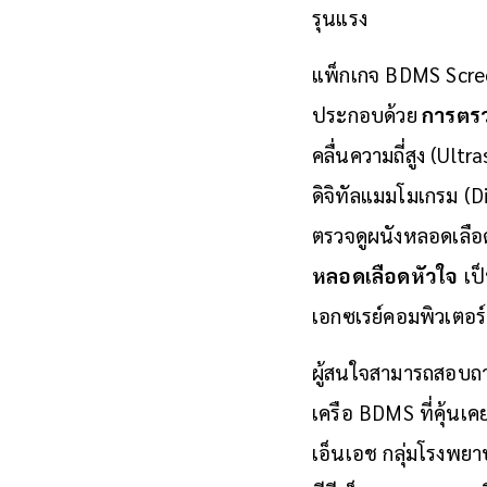
รุนแรง
แพ็กเกจ BDMS Scree
ประกอบด้วย
การตรว
คลื่นความถี่สูง (U
ดิจิทัลแมมโมเกรม 
ตรวจดูผนังหลอดเลือด
หลอดเลือดหัวใจ
เป็
เอกซเรย์คอมพิวเตอร
ผู้สนใจสามารถสอบถา
เครือ BDMS ที่คุ้นเค
เอ็นเอช กลุ่มโรงพย