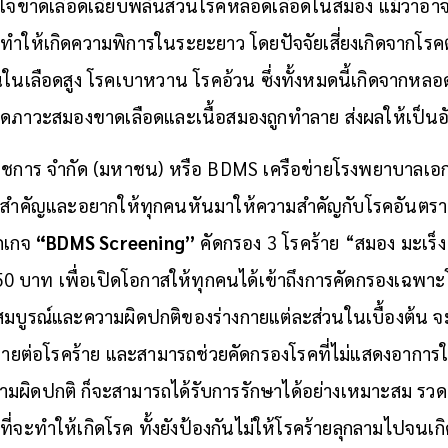
วใจขาดเลือดเฉียบพลัน
ส่วนโรคหลอดเลือดในสมอง แม้ว่าอาจจะ
่อาจทำให้เกิดความพิการในระยะยาว โดยปัจจัยเสี่ยงเกิดจากโร
นในเลือดสูง โรคเบาหวาน โรคอ้วน ซึ่งทั้งหมดนี้เกิดจากหลอ
กิดภาวะสมองขาดเลือดและเนื้อสมองถูกทำลาย ส่งผลให้เป็นอ
ตเวชการ จำกัด (มหาชน) หรือ BDMS เครือข่ายโรงพยาบาล
ามสำคัญและอยากให้ทุกคนหันมาให้ความสำคัญกับโรคอันตรา
็กเกจ
“BDMS Screening”
คัดกรอง 3 โรคร้าย “สมอง มะเร็ง ห
50 บาท เพื่อเปิดโอกาสให้ทุกคนได้เข้าถึงการคัดกรองเฉพาะโ
บูรณ์และความผิดปกติของร่างกายแต่ละส่วนในเบื้องต้น
จ
งกายต่อโรคร้าย และสามารถช่วยคัดกรองโรคที่ไม่แสดงอาการ
มผิดปกติ ก็จะสามารถได้รับการรักษาได้อย่างเหมาะสม รวดเ
งที่จะทำให้เกิดโรค ทั้งยังป้องกันไม่ให้โรคร้ายลุกลามไปจ