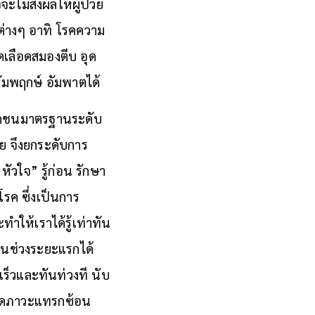
ไม่ส่งผลให้ผู้ป่วย
คต่างๆ อาทิ โรคความ
ดเลือดสมองตีบ อุด
ัมพฤกษ์ อัมพาตได้
เอกชนมาตรฐานระดับ
ย จึงยกระดับการ
ัวใจ” รู้ก่อน รักษา
รค ซึ่งเป็นการ
ะทำให้เราได้รู้เท่าทัน
ในช่วงระยะแรกได้
ร็วและทันท่วงที นับ
นเกิดภาวะแทรกซ้อน