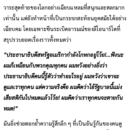
วาระสุดท้ายของโลกอย่างเฉียบแหลมที่สนุกและตลกมาก
เท่านั้น แต่ยังทำหน้าที่เป็นกระจกสะท้อนยุคสมัยได้อย่าง
เฉียบคม โดยเฉพาะซีนระเบิดอารมณ์ของลีโอนาร์โดที่
สรุปรวบยอดเรื่องราวทั้งหมดว่า
“ประธานาธิบดีสหรัฐอเมริกากำลังโกหกอยู่โว้ย!...ฟังนะ
ผมก็เหมือนกับพวกคุณทุกคน ผมหวังอย่างยิ่งว่า
ประธานาธิบดีคนนี้รู้ตัวว่าทำอะไรอยู่ ผมหวังว่าเขาจะ
ดูแลเราทุกคน แต่ความจริงคือ ผมคิดว่าไอ้รัฐบาลนี้แม่ง
เสียสติกันไปหมดแล้วโว้ย! ผมคิดว่าเราทุกคนจะตายกัน
หมด!”
มันยิ่งช่วยตอกย้ำความรู้สึกลึก ๆ ที่เป็นอันรู้กันของคนดู