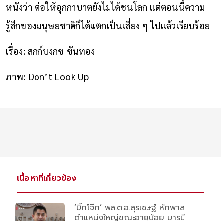
หนังว่า ต่อให้อุกกาบาตยังไม่ได้ชนโลก แต่ตอนนี้ความ
รู้สึกของมนุษยชาติก็ได้แตกเป็นเสี่ยง ๆ ไปแล้วเรียบร้อย
เรื่อง: สกก์บงกช ขันทอง
ภาพ: Don’t Look Up
เนื้อหาที่เกี่ยวข้อง
‘บิ๊กโจ๊ก’ พล.ต.อ.สุรเชษฐ์ หักพาล
ตำแหน่งใหญ่ขณะอายุน้อย บารมี