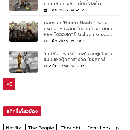
มาก เส้นทางสีกากีติดไฮสปีด
15 ก.ย. 2566
4132
ถอดรหัส ‘Naatu Naatu’ เพลง
ประกอบหนังอินเดียฉากร้อง-เต้นใน
RRR ได้ออสการ์-Golden Globes
13 มี.ค. 2566
7307
‘เอมิลิโอ เฟอร์นันเดส’ ชายผู้เป็นต้น
แบบของตุ๊กตารางวัล ‘ออสการ์’
12 มี.ค. 2566
1387
แท็กที่เกี่ยวข้อง
Netflix
The People
Thought
Dont Look Up