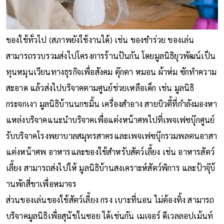
ของใช้ทั่วไป (สภาพยังใช้งานได้) เช่น ของชำร่วย ของเล่น
สามารถรวบรวมส่งไปโครงการร้านปันกัน โดยมูลนิธิยุวพัฒน์เป็น
ทุนหมุนเวียนทางธุรกิจเพื่อสังคม ตุ๊กตา หมอน ผ้าห่ม ซักทำความ
สะอาด แล้วส่งไปบริจาคตามศูนย์ช่วยเหลือเด็ก เช่น มูลนิธิ
กระจกเงา มูลนิธิบ้านนกขมิ้น เครื่องสำอาง สายบิวตี้ที่กำลังมองหา
แหล่งบริจาคแนะนำบริจาคเพื่อแต่งหน้าศพไปที่เพจเฟซบุ๊กศูนย์
รับบริจาคโรงพยาบาลสมุทรสาครและเพจเฟซบุ๊กรวมพลฅนอาสา
แต่งหน้าศพ อาหารและของใช้สำหรับสัตว์เลี้ยง เช่น อาหารสัตว์
เลี้ยง สามารถส่งไปให้ มูลนิธิบ้านสงเคราะห์สัตว์พิการ และป้าจุ๊บ้
านพักสี่ขาเพื่อหมาจร
ส่วนของเล่นของใช้สัตว์เลี้ยง กรง เบาะที่นอน ไม่ต้องทิ้ง สามารถ
บริจาคมูลนิธิเพื่อสุนัขในซอย ได้เช่นกัน เมเจอร์ ดีเวลลอปเม้นท์