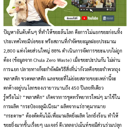
ปัญหาอันดับต้นๆ ที่ทำให้ขยะล้นโลก คือการไม่แยกขยะก่อนทิ้ง
ประเทศไทยมีบ่อขยะ หรือสถานที่กำจัดขยะมูลฝอยประมาณ
2,800 แห่งโดยส่วนใหญ่ 88% ดำเนินการจัดการขยะแบบไม่ถูก
ต้อง (ข้อมูลจาก Chula Zero Waste) เมื่อขยะปะปนกัน ไม่ผ่าน
การแยก ปลายทางก็จะกำจัดผิดวิธีสิ่งที่น่ากังวลคือขยะจำพวกถุง
พลาสติก ขวดพลาสติก และขยะที่ไม่ย่อยสลายขยะเหล่านี้จะ
ตกค้างอยู่บนโลกของเรายาวนานถึง 450 ปีเลยทีเดียว
รู้หรือไม่? “พลาสติก” เกิดจากการขุดทรัพยากรใหม่ๆ มาใช้ใน
การผลิต “กระป๋องอลูมิเนียม” ผลิตจากแร่ธาตุมากมาย
“กระดาษ” ต้องตัดต้นไม้เพื่อมาผลิตยิ่งผลิต โลกยิ่งร้อน ทำให้
ขยะยิ่งมากขึ้นเรื่อยๆ เมเจอร์ ดีเวลลอปเม้นท์ขอมีส่วนร่วมปลุก