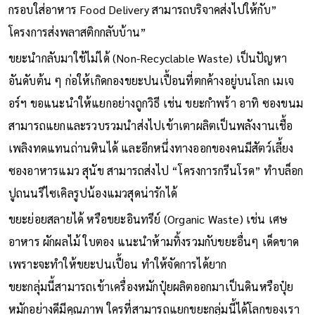
กรอบใส่อาหาร Food Delivery สามารถบริจาคส่งไปให้กับ”
โครงการส่งพลาสติกกลับบ้าน”
ขยะนำกลับมาใช้ไม่ได้ (Non-Recyclable Waste) เป็นปัญหา
อันดับต้น ๆ ก่อให้เกิดกองขยะปนเปื้อนที่ตกค้างอยู่บนโลก เมเจ
อร์ฯ ขอแนะนำให้แยกอย่างถูกวิธี เช่น ขยะกำพร้า อาทิ ซองขนม
สามารถแยกและรวบรวมนำส่งไปเข้าเตาผลิตเป็นพลังงานเชื้อ
เพลิงทดแทนถ่านหินได้ และอีกหนึ่งทางออกของคนมีสัตว์เลี้ยง
ซองอาหารแมว สุนัข สามารถส่งไป “โครงการกรีนโรด” ทำบล็อก
ปูถนนรีไซเคิลรูปน้องแมวสุดน่ารักได้
ขยะย่อยสลายได้ หรือขยะอินทรีย์ (Organic Waste) เช่น เศษ
อาหาร ผักผลไม้ ใบตอง แนะนำห้ามทิ้งรวมกับขยะอื่นๆ เด็ดขาด
เพราะจะทำให้ขยะปนเปื้อน ทำให้จัดการได้ยาก
ขยะกลุ่มนี้สามารถเข้าเครื่องหมักปุ๋ยผลิตออกมาเป็นดินหรือปุ๋ย
หมักอย่างดีมีคุณภาพ ใครที่สามารถแยกขยะกลุ่มนี้ได้โลกของเรา