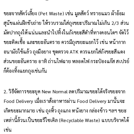
ขยะจากสัตว์เลี้ยง (Pet Waste) เช่น มูลสัตว์ ทรายแมว ผ้าอ้อม
สุนัขแผ่นฝึกขับถ่าย ให้รวบรวมใส่ถุงขยะปริมาณไม่เกิน 2/3 ส่วน
มัดปากถุงให้แน่นและนำไปทิ้งในถังขยะสีดำที่ทางคอนโดฯ จัดไว้
ขยะติดเชื้อ และขยะอันตราย ควรมีถุงขยะแยกไว้ เช่น หน้ากาก
อนามัยใช้แล้ว ถุงมือยาง ชุดตรวจ ATK ควรแยกใส่ถังขยะสีแดง
ส่วนขยะอันตราย อาทิ ถ่านไฟฉาย หลอดไฟ กระป๋องแก๊ส สเปรย์
ก็ต้องทิ้งแยกถุงเช่นกัน
2. วิธีจัดการขยะยุค New Normal ลดปริมาณขยะได้จริงขยะจาก
Food Delivery เมื่อเราสั่งอาหารผ่าน Food Delivery มานั้นจะ
เกิดขยะมากมาย เช่น ถุงหิ้ว ถุงแกง หนังยาง กล่องข้าว ฯลฯ ขยะ
เหล่านี้ล้วนเป็นขยะรีไซเคิล (Recyclable Waste) แบบบริจาคได้
เช่น