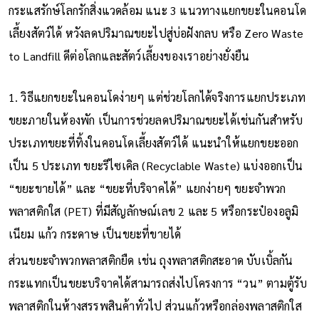
กระแสรักษ์โลกรักสิ่งแวดล้อม แนะ 3 แนวทางแยกขยะในคอนโด
เลี้ยงสัตว์ได้ หวังลดปริมาณขยะไปสู่บ่อฝังกลบ หรือ Zero Waste
to Landfill ดีต่อโลกและสัตว์เลี้ยงของเราอย่างยั่งยืน
1. วิธีแยกขยะในคอนโดง่ายๆ แต่ช่วยโลกได้จริงการแยกประเภท
ขยะภายในห้องพัก เป็นการช่วยลดปริมาณขยะได้เช่นกันสำหรับ
ประเภทขยะที่ทิ้งในคอนโดเลี้ยงสัตว์ได้ แนะนำให้แยกขยะออก
เป็น 5 ประเภท ขยะรีไซเคิล (Recyclable Waste) แบ่งออกเป็น
“ขยะขายได้” และ “ขยะที่บริจาคได้” แยกง่ายๆ ขยะจำพวก
พลาสติกใส (PET) ที่มีสัญลักษณ์เลข 2 และ 5 หรือกระป๋องอลูมิ
เนียม แก้ว กระดาษ เป็นขยะที่ขายได้
ส่วนขยะจำพวกพลาสติกยืด เช่น ถุงพลาสติกสะอาด บับเบิ้ลกัน
กระแทกเป็นขยะบริจาคได้สามารถส่งไปโครงการ “วน” ตามตู้รับ
พลาสติกในห้างสรรพสินค้าทั่วไป ส่วนแก้วหรือกล่องพลาสติกใส