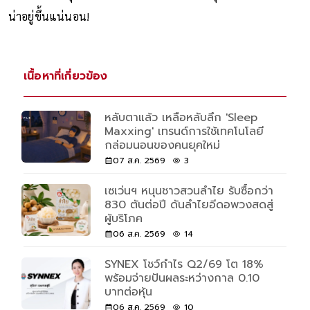
น่าอยู่ขึ้นแน่นอน!
เนื้อหาที่เกี่ยวข้อง
หลับตาแล้ว เหลือหลับลึก 'Sleep
Maxxing' เทรนด์การใช้เทคโนโลยี
กล่อมนอนของคนยุคใหม่
07 ส.ค. 2569
3
เซเว่นฯ หนุนชาวสวนลำไย รับซื้อกว่า
830 ตันต่อปี ดันลำไยอีดอพวงสดสู่
ผู้บริโภค
06 ส.ค. 2569
14
SYNEX โชว์กำไร Q2/69 โต 18%
พร้อมจ่ายปันผลระหว่างกาล 0.10
บาทต่อหุ้น
06 ส.ค. 2569
10