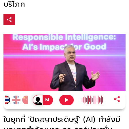
บริโภค
ในยุคที่ 'ปัญญาประดิษฐ์' (AI) กำลังมี