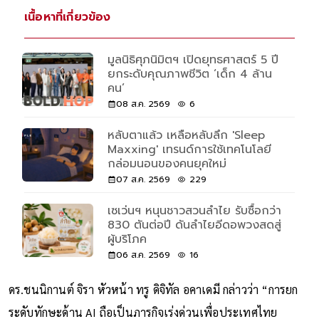
เนื้อหาที่เกี่ยวข้อง
มูลนิธิศุภนิมิตฯ เปิดยุทธศาสตร์ 5 ปี
ยกระดับคุณภาพชีวิต ‘เด็ก 4 ล้าน
คน’
08 ส.ค. 2569
6
หลับตาแล้ว เหลือหลับลึก 'Sleep
Maxxing' เทรนด์การใช้เทคโนโลยี
กล่อมนอนของคนยุคใหม่
07 ส.ค. 2569
229
เซเว่นฯ หนุนชาวสวนลำไย รับซื้อกว่า
830 ตันต่อปี ดันลำไยอีดอพวงสดสู่
ผู้บริโภค
06 ส.ค. 2569
16
ดร.ชนนิกานต์ จิรา หัวหน้า ทรู ดิจิทัล อคาเดมี กล่าวว่า “การยก
ระดับทักษะด้าน AI ถือเป็นภารกิจเร่งด่วนเพื่อประเทศไทย