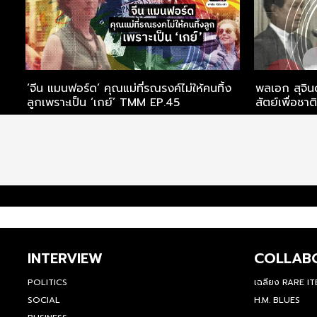
ญ
‘จีน แมนฟอร์ด’ คุณแม่ที่รณรงค์ไม่ให้คนทิ้ง
พลเอก สุจินด
ลูกเพราะเป็น ‘เกย์’ TMM EP.45
INTERVIEW
COLLAB
POLITICS
เฉลียง RARE I
SOCIAL
H.M. BLUES