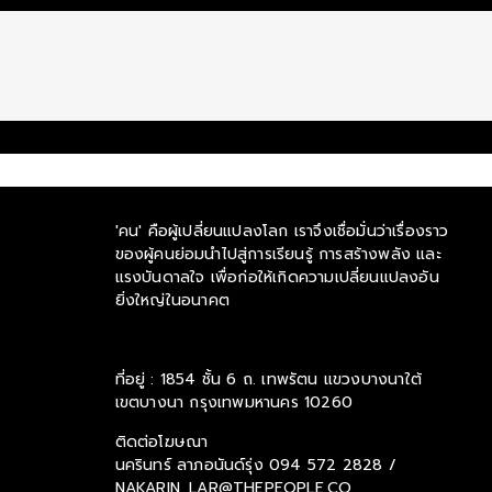
'คน' คือผู้เปลี่ยนแปลงโลก เราจึงเชื่อมั่นว่าเรื่องราว
ของผู้คนย่อมนำไปสู่การเรียนรู้ การสร้างพลัง และ
แรงบันดาลใจ เพื่อก่อให้เกิดความเปลี่ยนแปลงอัน
ยิ่งใหญ่ในอนาคต
ที่อยู่ : 1854 ชั้น 6 ถ. เทพรัตน แขวงบางนาใต้
เขตบางนา กรุงเทพมหานคร 10260
ติดต่อโฆษณา
นครินทร์ ลาภอนันด์รุ่ง
094 572 2828 /
NAKARIN_LAR@THEPEOPLE.CO