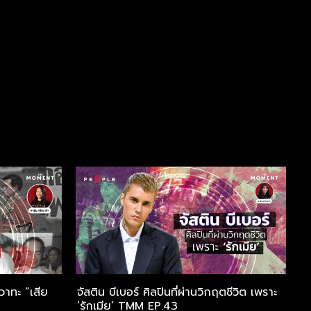
วาทะ “เสีย
จัสติน บีเบอร์ ศิลปินที่ผ่านวิกฤตชีวิต เพราะ
‘แ
‘รักเมีย’ TMM EP.43
เ