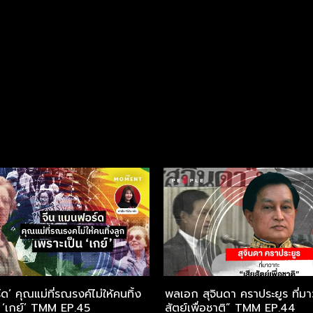
ด’ คุณแม่ที่รณรงค์ไม่ให้คนทิ้ง
พลเอก สุจินดา คราประยูร ที่มา
น ‘เกย์’ TMM EP.45
สัตย์เพื่อชาติ” TMM EP.44