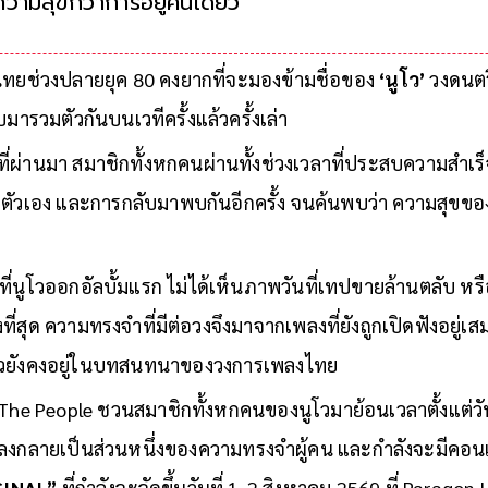
ความสุขกว่าการอยู่คนเดียว
อกไทยช่วงปลายยุค 80 คงยากที่จะมองข้ามชื่อของ
‘นูโว’
วงดนตรี
ารวมตัวกันบนเวทีครั้งแล้วครั้งเล่า
ี่ผ่านมา สมาชิกทั้งหกคนผ่านทั้งช่วงเวลาที่ประสบความสำเร
ัวเอง และการกลับมาพบกันอีกครั้ง จนค้นพบว่า ความสุขของพ
นที่นูโวออกอัลบั้มแรก ไม่ได้เห็นภาพวันที่เทปขายล้านตลับ 
งที่สุด ความทรงจำที่มีต่อวงจึงมาจากเพลงที่ยังถูกเปิดฟังอยู่เส
ูโวยังคงอยู่ในบทสนทนาของวงการเพลงไทย
งนี้ The People ชวนสมาชิกทั้งหกคนของนูโวมาย้อนเวลาตั้งแต
พลงกลายเป็นส่วนหนึ่งของความทรงจำผู้คน และกำลังจะมีคอนเ
GINAL”
ที่กำลังจะจัดขึ้นวันที่ 1-2 สิงหาคม 2569 ที่ Paragon 