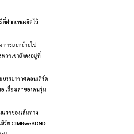
ที่ฝากเพลงฮิตไว้
็จ การแยกย้ายไป
วกเขายังคงอยู่ที่
หรือบรรยากาศคอนเสิร์ต
มอ เรื่องเล่าของคนรุ่น
่วันแรกของเส้นทาง
สิร์ต
CIMBweBOND
Hall