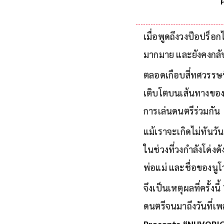
เมื่อพูดถึงวงป๊อปร็
มากมาย และยังคงกลับม
ตลอดเกือบสี่ทศวรรษท
เติบโตบนเส้นทางของต
การเล่นดนตรีร่วมกัน
แม้เราจะเกิดไม่ทันวั
ในช่วงที่วงกำลังโด่งดั
พ่อแม่ และชื่อของน
จึงเป็นเหตุผลที่ครั้
ดนตรีจนมาถึงวันที่เ
Presents “NUVORI