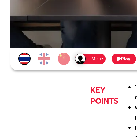
Play
KEY
POINTS