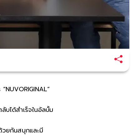
ts “NUVORIGINAL”
ับได้สำเร็จในอัลบั้ม
ด้วยกันสนุกและมี