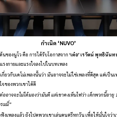
กำเนิด ‘NUVO’
ิ่มต้นของนูโว คือ การได้รับโอกาสจาก
‘เต๋อ’ เรวัตน์ พุทธินันท
นทุ่มแรงกายและแรงใจลงไปในบทเพลง
กี่ยวกับเดโม่เพลงนั้นว่า มันอาจจะไม่ใช่เพลงที่ดีสุด แต่เป็
งใจของพวกเขาได้ดี
 พี่เต๋ออาจจะไม่ได้มองว่ามันดี แต่เขาคงเห็นไฟว่า เด็กพวกนี้อายุ 
กรมมี่”
เต๋อฟังเพลงแล้ว ยังไปดูพวกเขาเล่นดนตรีทุกวัน เพื่อให้มั่นใจว่