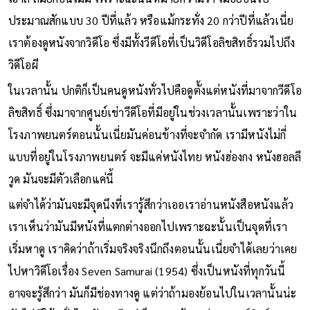
ประมาณสักแบบ 30 ปีที่แล้ว หรือแม้กระทั่ง 20 กว่าปีที่แล้วเนี่ย
เราต้องดูหนังจากวิดีโอ ซึ่งมีทั้งวีดีโอที่เป็นวิดีโอลิขสิทธิ์รวมไปถึง
วิดีโอผี
ในเวลานั้น ปกติก็เป็นคนดูหนังทั่วไปคือดูตั้งแต่หนังที่มาจากวีดีโอ
ลิขสิทธิ์ ซึ่งมาจากศูนย์เช่าวีดีโอที่มีอยู่ในช่วงเวลานั้นเพราะว่าใน
โรงภาพยนตร์ตอนนั้นเนี่ยมันค่อนข้างที่จะจํากัด เรามีหนังไม่กี่
แบบที่อยู่ในโรงภาพยนตร์ จะมีแค่หนังไทย หนังฮ่องกง หนังฮอลลี
วูด มันจะมีตัวเลือกแค่นี้
แต่จําได้ว่ามันจะมีจุดนึงที่เรารู้สึกว่าเออเราอ่านหนังสือหนังแล้ว
เราเห็นว่ามันมีหนังที่แตกต่างออกไปเพราะฉะนั้นเป็นจุดที่เรา
เริ่มหาดู เราคิดว่าถ้าเริ่มจริงจริงนึกถึงตอนนั้นเนี่ยจําได้เลยว่าเคย
ไปหาวิดีโอเรื่อง Seven Samurai (1954) ซึ่งเป็นหนังที่ทุกวันนี้
อาจจะรู้สึกว่า มันก็มีช่องทางดู แต่ว่าถ้ามองย้อนไปในเวลานั้นน่ะ