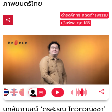
ภาพยนตร์ไทย
ดำรงค์ฤทธิ์ สถิตดำรงธรรม
บุริศร์พล ฤกษ์ศิริ
บทสัมภาษณ์ ‘ดรสะรณ โกวิทวณิชชา’