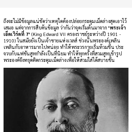
ถึงจะไม่มีข้อมูลแน่ชัดว่าเหตุใดต้องปล่อยกระดุมเม็ดล่างสุดเอาไว้
เสมอ แต่จากการสืบค้นข้อมูล ว่ากันว่าจุดเริ่มต้นมาจาก
‘พระเจ้า
เอ็ดเวิร์ดที่ 7’
(King Edward VII ครองราชย์ระหว่างปี 1901 -
1910) ในสมัยยังเป็นเจ้าชายแห่งเวลส์ ช่วงนั้นพระองค์เพลิน
เพลินกับอาหารมากไปหน่อย ทำให้พระวรกายเริ่มท้วมขึ้น ประ
จวบกับแฟชันสูทกำลังเป็นที่นิยม ทำให้ทุกครั้งที่สวมสูทเข้ารูป
พระองค์จึงหยุดติดกระดุมเม็ดล่างเพื่อให้สวมใส่ได้สบายขึ้น