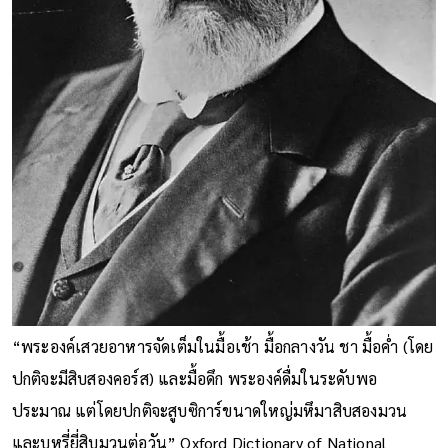
“พระองค์เสวยอาหารจัดเต็มในมื้อเช้า มื้อกลางวัน ชา มื้อค่ำ (โดย
ปกติจะมีสิบสองคอร์ส) และมื้อดึก พระองค์ดื่มในระดับพอ
ประมาณ แต่โดยปกติจะสูบซิการ์ขนาดใหญ่มหึมาสิบสองมวน
และบุหรี่ยี่สิบมวนต่อวัน” Oxford Dictionary of National