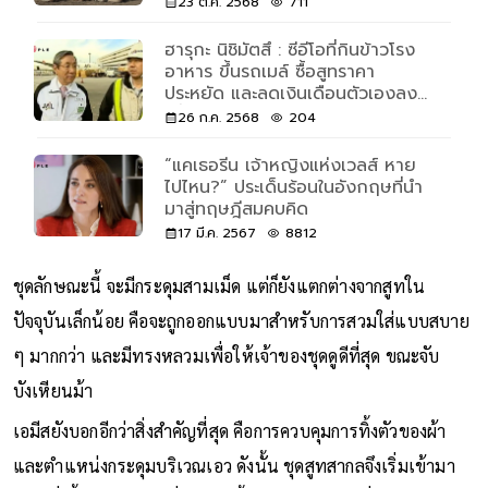
23 ต.ค. 2568
711
ฮารุกะ นิชิมัตสึ : ซีอีโอที่กินข้าวโรง
อาหาร ขึ้นรถเมล์ ซื้อสูทราคา
ประหยัด และลดเงินเดือนตัวเองลง
เพื่อไม่ให้พนักงานถูกไล่ออก
26 ก.ค. 2568
204
“แคเธอรีน เจ้าหญิงแห่งเวลส์ หาย
ไปไหน?” ประเด็นร้อนในอังกฤษที่นำ
มาสู่ทฤษฎีสมคบคิด
17 มี.ค. 2567
8812
ชุดลักษณะนี้ จะมีกระดุมสามเม็ด แต่ก็ยังแตกต่างจากสูทใน
ปัจจุบันเล็กน้อย คือจะถูกออกแบบมาสำหรับการสวมใส่แบบสบาย
ๆ มากกว่า และมีทรงหลวมเพื่อให้เจ้าของชุดดูดีที่สุด ขณะจับ
บังเหียนม้า
เอมีสยังบอกอีกว่าสิ่งสำคัญที่สุด คือการควบคุมการทิ้งตัวของผ้า
และตำแหน่งกระดุมบริเวณเอว ดังนั้น ชุดสูทสากลจึงเริ่มเข้ามา