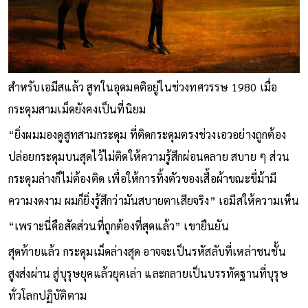
สำหรับเอมีสแล้ว สูทในอุดมคติอยู่ในช่วงทศวรรษ 1980 เมื่อ
กระดุมสามเม็ดยังคงเป็นที่นิยม
“ยิ่งผมมองดูสูทสามกระดุม ที่ติดกระดุมตรงช่วงเอวอย่างถูกต้อง
ปล่อยกระดุมบนสุดไว้ไม่ติดให้ความรู้สึกผ่อนคลาย สบาย ๆ ส่วน
กระดุมล่างก็ไม่ต้องติด เพื่อให้การทิ้งตัวของเสื้อผ้าขณะขี่ม้ามี
ความงดงาม ผมก็ยิ่งรู้สึกว่ามันสบายตาเสียจริง” เอมีสให้ความเห็น
“เพราะนี่คือสัดส่วนที่ถูกต้องที่สุดแล้ว” เขายืนยัน
สุดท้ายแล้ว กระดุมเม็ดล่างสุด อาจจะเป็นรหัสลับที่เหล่าชนชั้น
สูงส่งผ่าน สู่บุรุษยุคแล้วยุคเล่า และกลายเป็นบรรทัดฐานที่บุรุษ
ทั่วโลกปฏิบัติตาม