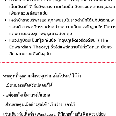
เอ็ดเวิร์ดที่ 7 ซึ่งมีพระวรกายท้วมขึ้น จึงทรงปลดกระดุมออก
เพื่อให้สวมใส่สบายขึ้น
เหล่าข้าราชบริพารและสุภาพบุรุษในราชสำนักได้ปฏิบัติตามพ
ระองค์ จนพฤติกรรมดังกล่าวกลายเป็นบรรทัดฐานใหม่ในกา
แต่งกายของสุภาพบุรุษชาวอังกฤษ
แนวปฏิบัตินี้เป็นที่รู้จักในชื่อ ‘ทฤษฎีเอ็ดเวิร์ดเดียน’ (The
Edwardian Theory) ซึ่งได้แพร่หลายไปทั่วโลกและยังคง
สืบทอดมาจนถึงปัจจุบัน
หากสูทที่คุณสวมมีกระดุมสามเม็ดโปรดจำไว้ว่า
- เม็ดบนจะกลัดหรือปล่อยก็ได้
- แต่จงกลัดเม็ดกลางไว้เสมอ
- ส่วนกระดุมเม็ดล่างสุดให้ ‘เว้นว่าง’ เอาไว้
เช่นเดียวกับเสื้อกั๊ก (Waistcoat) ที่มีกฎคล้ายกัน คือ ควรปล่อย