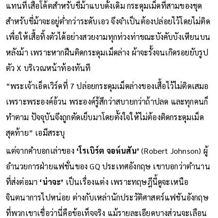
แทนที่เสื้อโค้ตสำหรับขี่ม้าแบบดั้งเดิม กระดุมเม็ดที่สามของชุด
สำหรับขี่ม้าจะอยู่ต่ำกว่าระดับเอว จึงจำเป็นต้องปล่อยไว้โดยไม่ติด
เพื่อให้เสื้อทิ้งตัวได้อย่างสวยงามทุกท่วงท่าขณะบังคับบังเหียนบน
หลังม้า เพราะหากฝืนติดกระดุมเม็ดล่าง ผ้าจะรั้งจนเกิดรอยยับรูป
ตัว X บริเวณหน้าท้องทันที
“พระเจ้าเอ็ดเวิร์ดที่ 7 ปล่อยกระดุมเม็ดล่างของเสื้อไว้ไม่ติดเสมอ
เพราะพระองค์อ้วน พระองค์รู้สึกว่าสบายกว่าถ้าปลด และทุกคนก็
ทำตาม ปัจจุบันจึงถูกตัดเย็บมาโดยตั้งใจให้ไม่ต้องติดกระดุมเม็ด
สุดท้าย” เอมีสระบุ
แต่จากคำบอกเล่าของ
‘โรเบิร์ต จอห์นสัน’
(Robert Johnson) ผู้
อำนวยการฝ่ายแฟชั่นของ GQ ประเทศอังกฤษ เขาบอกว่าตำนาน
ที่ส่งต่อมา
‘น่าจะ’
เป็นเรื่องแต่ง เพราะทฤษฎีนี้ดูจะเหนือ
จินตนาการไปหน่อย ต่างกับเหล่านักประวัติศาสตร์แฟชันอังกฤษ
ที่พวกเขาเชื่อว่านี่คือข้อเท็จจริง แม้รายละเอียดบางส่วนจะเลือน