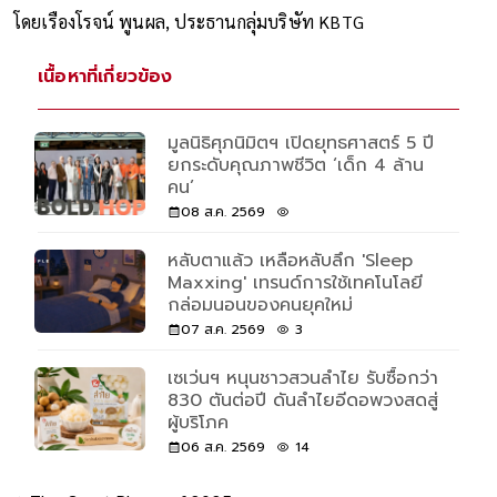
โดยเรืองโรจน์ พูนผล, ประธานกลุ่มบริษัท KBTG
เนื้อหาที่เกี่ยวข้อง
มูลนิธิศุภนิมิตฯ เปิดยุทธศาสตร์ 5 ปี
ยกระดับคุณภาพชีวิต ‘เด็ก 4 ล้าน
คน’
08 ส.ค. 2569
หลับตาแล้ว เหลือหลับลึก 'Sleep
Maxxing' เทรนด์การใช้เทคโนโลยี
กล่อมนอนของคนยุคใหม่
07 ส.ค. 2569
3
เซเว่นฯ หนุนชาวสวนลำไย รับซื้อกว่า
830 ตันต่อปี ดันลำไยอีดอพวงสดสู่
ผู้บริโภค
06 ส.ค. 2569
14