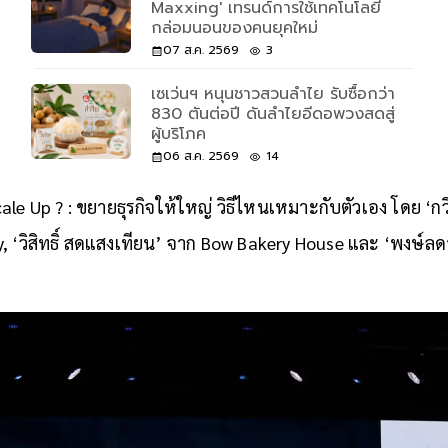
Maxxing' เทรนด์การใช้เทคโนโลยี
กล่อมนอนของคนยุคใหม่
07 ส.ค. 2569
3
เซเว่นฯ หนุนชาวสวนลำไย รับซื้อกว่า
830 ตันต่อปี ดันลำไยอีดอพวงสดสู่
ผู้บริโภค
06 ส.ค. 2569
14
le Up ? : ขยายธุรกิจให้ใหญ่ วิธีไหนเหมาะกับตัวเอง โดย ‘กว
, ‘วิสิทธิ์ สดแสงเทียน’ จาก Bow Bakery House และ ‘พงษ์ลด