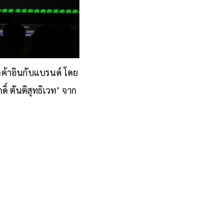
กค้าอินกับแบรนด์ โดย
ิ์ ตันติสุทธิเวท’ จาก