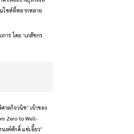
อินไซต์ที่หลากหลาย
อบการ โดย ‘เภสัชกร
ิศาลกิจวนิช’ เจ้าของ
rom Zero to Well-
์ศักดิ์ แซ่เอี้ยว’