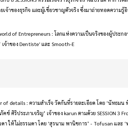
จ้าของธุรกิจ และผู้เชี่ยวชาญตัวจริง ซึ่งมาถ่ายทอดความรู้
world of Entrepreneurs : โลกแห่งความเป็นจริงของผู้ประก
ล’ เจ้าของ Dentiste' และ Smooth-E
of details : ความสำเร็จ วัดกันที่รายละเอียด โดย ‘นัทธมน พ
ย์ณภัคช์ ศิริประภาเจริญ’ เจ้าของ karun ตามด้วย SESSION 3 F
า ให้ไม่ธรรมดา โดย ‘สุรนาม พานิชการ’ - Tofusan และ ‘ทนงค