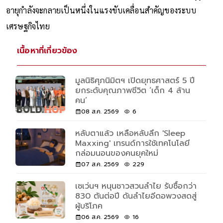
อายุกำลังจะกลายเป็นหนึ่งในแรงขับเคลื่อนสำคัญของระบบ
เศรษฐกิจไทย
เนื้อหาที่เกี่ยวข้อง
มูลนิธิศุภนิมิตฯ เปิดยุทธศาสตร์ 5 ปี
ยกระดับคุณภาพชีวิต ‘เด็ก 4 ล้าน
คน’
08 ส.ค. 2569
6
หลับตาแล้ว เหลือหลับลึก 'Sleep
Maxxing' เทรนด์การใช้เทคโนโลยี
กล่อมนอนของคนยุคใหม่
07 ส.ค. 2569
229
เซเว่นฯ หนุนชาวสวนลำไย รับซื้อกว่า
830 ตันต่อปี ดันลำไยอีดอพวงสดสู่
ผู้บริโภค
06 ส.ค. 2569
16