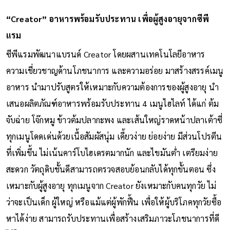
“Creator” อาหารพร้อมรับประทาน เพื่อผู้สูงอายุจากซีพี
แรม
ซีพีแรมพัฒนาแบรนด์ Creator โดยผสานเทคโนโลยีอาหาร
ความเชี่ยวชาญด้านโภชนาการ และความอร่อย มาสร้างสรรค์เมนู
อาหาร นำมาปรับสูตรให้เหมาะกับความต้องการของผู้สูงอายุ นำ
เสนอผลิตภัณฑ์อาหารพร้อมรับประทาน 4 เมนูไฮไลท์ ได้แก่ ต้ม
จับฉ่าย โจ๊กหมู ข้าวต้มปลากะพง และเส้นใหญ่ราดหน้าปลาเต้าซี่
ทุกเมนูโดดเด่นด้วยเนื้อสัมผัสนุ่ม เคี้ยวง่าย ย่อยง่าย มีส่วนโปรตีน
ที่เพิ่มขึ้น ไม่เน้นคาร์โบไฮเดรตมากนัก และไขมันต่ำ เตรียมง่าย
สะดวก วัตถุดิบชั้นดีสามารถตรวจสอบย้อนกลับได้ทุกขั้นตอน ซึ่ง
เหมาะกับผู้สูงอายุ ทุกเมนูจาก Creator ยังเหมาะกับคนทุกวัย ไม่
ว่าจะเป็นเด็ก ผู้ใหญ่ หรือแม้แต่ผู้พักฟื้น เพื่อให้ผู้บริโภคทุกวัยซื้อ
หาได้ง่าย สามารถรับประทานเพื่อสร้างเสริมภาวะโภชนาการที่ดี