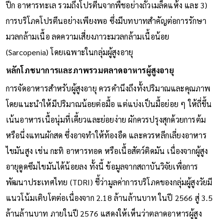
ปีก อาหารทะเล รวมถึงโปรตีนจากพืชอย่างถั่วเมล็ดแห้ง และ 3)
การบริโภคโปรตีนอย่างเพียงพอ ซึ่งมีบทบาทสำคัญต่อการรักษา
มวลกล้ามเนื้อ ลดความเสี่ยงภาวะมวลกล้ามเนื้อน้อย
(Sarcopenia) โดยเฉพาะในกลุ่มผู้สูงอายุ
หลักโภชนาการและภาพรวมตลาดอาหารผู้สูงอายุ
การจัดอาหารสำหรับผู้สูงอายุ ควรคำนึงถึงทั้งปริมาณและคุณภาพ
โดยแนะนำให้มีปริมาณน้อยต่อมื้อ แต่แบ่งเป็นมื้อย่อย ๆ ให้ถี่ขึ้น
เน้นอาหารเนื้อนุ่มที่เคี้ยวและย่อยง่าย ผักควรปรุงสุกด้วยการต้ม
หรือนึ่งแทนผักสด ซึ่งอาจทำให้ท้องอืด และควรหลีกเลี่ยงอาหาร
ไขมันสูง เช่น กะทิ อาหารทอด หรือเนื้อสัตว์ติดมัน เนื่องจากผู้สูง
อายุดูดซึมไขมันได้น้อยลง ทั้งนี้ ข้อมูลจากสถาบันวิจัยเพื่อการ
พัฒนาประเทศไทย (TDRI) ชี้ว่ามูลค่าการบริโภคของกลุ่มผู้สูงวัยมี
แนวโน้มเติบโตต่อเนื่องจาก 2.18 ล้านล้านบาท ในปี 2566 สู่ 3.5
ล้านล้านบาท ภายในปี 2576 แสดงให้เห็นว่าตลาดอาหารผู้สูง