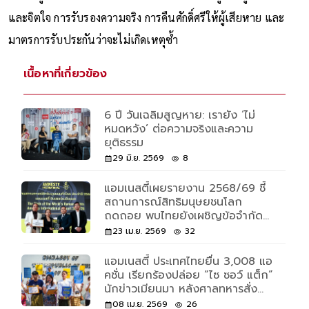
และจิตใจ การรับรองความจริง การคืนศักดิ์ศรีให้ผู้เสียหาย และ
มาตรการรับประกันว่าจะไม่เกิดเหตุซ้ำ
เนื้อหาที่เกี่ยวข้อง
6 ปี วันเฉลิมสูญหาย: เรายัง ‘ไม่
หมดหวัง’ ต่อความจริงและความ
ยุติธรรม
29 มิ.ย. 2569
8
แอมเนสตี้เผยรายงาน 2568/69 ชี้
สถานการณ์สิทธิมนุษยชนโลก
ถดถอย พบไทยยังเผชิญข้อจำกัด
เชิงโครงสร้าง พบ 6 ประเด็นน่าห่วง
23 เม.ย. 2569
32
แอมเนสตี้ ประเทศไทยยื่น 3,008 แอ
คชั่น เรียกร้องปล่อย “ไซ ซอว์ แต็ก”
นักข่าวเมียนมา หลังศาลทหารสั่งจำ
คุก 20 ปี
08 เม.ย. 2569
26