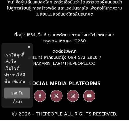
'คน' คือผู้เปลี่ยนแปลงโลก เราจึงเชื่อมั่นว่าเรื่องราวของผู้คนย่อมนำ
ไปสู่การเรียนรู้ การสร้างพลัง และแรงบันดาลใจ เพื่อก่อให้เกิดความ
เปลี่ยนแปลงอันยิ่งใหญ่ในอนาคต
ที่อยู่ : 1854 ชั้น 6 ถ. เทพรัตน แขวงบางนาใต้ เขตบางนา
กรุงเทพมหานคร 10260
×
ติดต่อโฆษณา
เราใช้คุกกี้
นครินทร์ ลาภอนันด์รุ่ง
094 572 2828 /
เพื่อให้
NAKARIN_LAR@THEPEOPLE.CO
เว็บไซต์
ทำงานได้ดี
ขึ้น
เพิ่มเติม
SOCIAL MEDIA PLATFORMS
ยอมรับ
ตั้งค่า
Ⓒ 2026 -
THEPEOPLE
ALL RIGHTS RESERVED.