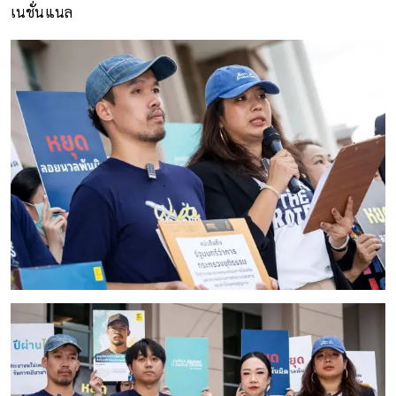
เนชั่นแนล