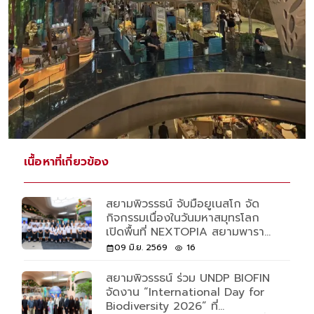
เนื้อหาที่เกี่ยวข้อง
สยามพิวรรธน์ จับมือยูเนสโก จัด
กิจกรรมเนื่องในวันมหาสมุทรโลก
เปิดพื้นที่ NEXTOPIA สยามพารา
กอน ขับเคลื่อนการอนุรักษ์มหาสมุทร
09 มิ.ย. 2569
16
ตอกย้ำบทบาทผู้นำด้านความยั่งยืน
ระดับโลก
สยามพิวรรธน์ ร่วม UNDP BIOFIN
จัดงาน “International Day for
Biodiversity 2026” ที่