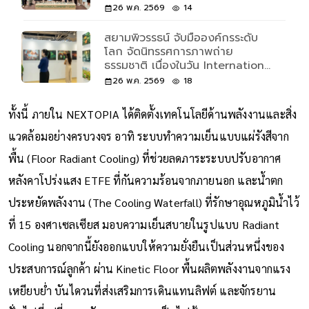
NEXTOPIA สยามพารากอน วันที่
26 พ.ค. 2569
14
22–24 พ.ค. 2569 เปิดพื้นที่แลก
เปลี่ยนองค์ความรู้ด้านธรรมชาติจาก
สยามพิวรรธน์ จับมือองค์กรระดับ
ไทยสู่เวทีโลก
โลก จัดนิทรรศการภาพถ่าย
ธรรมชาติ เนื่องในวัน International
Day for Biodiversity 2 งาน 2
26 พ.ค. 2569
18
สไตล์ ณ NEXTOPIA สยามพารา
กอน และ ชั้น 5 สยามดิสคัฟเวอรี่
ทั้งนี้ ภายใน NEXTOPIA ได้ติดตั้งเทคโนโลยีด้านพลังงานและสิ่ง
แวดล้อมอย่างครบวงจร อาทิ ระบบทำความเย็นแบบแผ่รังสีจาก
พื้น (Floor Radiant Cooling) ที่ช่วยลดภาระระบบปรับอากาศ
หลังคาโปร่งแสง ETFE ที่กันความร้อนจากภายนอก และน้ำตก
ประหยัดพลังงาน (The Cooling Waterfall) ที่รักษาอุณหภูมิน้ำไว้
ที่ 15 องศาเซลเซียส มอบความเย็นสบายในรูปแบบ Radiant
Cooling นอกจากนี้ยังออกแบบให้ความยั่งยืนเป็นส่วนหนึ่งของ
ประสบการณ์ลูกค้า ผ่าน Kinetic Floor พื้นผลิตพลังงานจากแรง
เหยียบย่ำ บันไดวนที่ส่งเสริมการเดินแทนลิฟต์ และจักรยาน