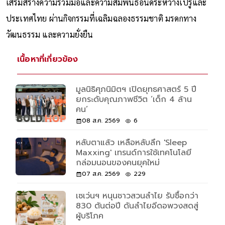
เสริมสร้างความร่วมมือและความสัมพันธ์อันดีระหว่างเปรูและ
ประเทศไทย ผ่านกิจกรรมที่เฉลิมฉลองธรรมชาติ มรดกทาง
วัฒนธรรม และความยั่งยืน
เนื้อหาที่เกี่ยวข้อง
มูลนิธิศุภนิมิตฯ เปิดยุทธศาสตร์ 5 ปี
ยกระดับคุณภาพชีวิต ‘เด็ก 4 ล้าน
คน’
08 ส.ค. 2569
6
หลับตาแล้ว เหลือหลับลึก 'Sleep
Maxxing' เทรนด์การใช้เทคโนโลยี
กล่อมนอนของคนยุคใหม่
07 ส.ค. 2569
229
เซเว่นฯ หนุนชาวสวนลำไย รับซื้อกว่า
830 ตันต่อปี ดันลำไยอีดอพวงสดสู่
ผู้บริโภค