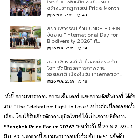
ไพรด์ และพันธมิตรระดับประเทศ
สร้างปรากฏการณ์ Pride Month
ระดับโลก พร้อมจัด “The
16 พ.ค. 2569
43
Celebration: Right to Love
2026” ปักหมุดกรุงเทพฯ สู่ Global
สยามพิวรรธน์ ร่วม UNDP BIOFIN
Pride Destination เดินหน้าสู่
จัดงาน “International Day for
Bangkok World Pride 2030
Biodiversity 2026” ที่
NEXTOPIA สยามพารากอน วันที่
26 พ.ค. 2569
14
22–24 พ.ค. 2569 เปิดพื้นที่แลก
เปลี่ยนองค์ความรู้ด้านธรรมชาติจาก
สยามพิวรรธน์ จับมือองค์กรระดับ
ไทยสู่เวทีโลก
โลก จัดนิทรรศการภาพถ่าย
ธรรมชาติ เนื่องในวัน International
Day for Biodiversity 2 งาน 2
26 พ.ค. 2569
18
สไตล์ ณ NEXTOPIA สยามพารา
กอน และ ชั้น 5 สยามดิสคัฟเวอรี่
ทั้งนี้ สยามพารากอน สยามเซ็นเตอร์ และสยามดิสคัฟเวอรี่ ได้จัด
งาน “The Celebration: Right to Love” อย่างต่อเนื่องตลอดทั้ง
เดือน โดยได้รับเกียรติจาก นฤมิตไพรด์ ให้เป็นสถานที่จัดงาน
“Bangkok Pride Forum 2026”
ระหว่างวันที่ 29 พ.ค. 69 - 1
มิ.ย. 69 นอกจากนี้ สยามพารากอนยังร่วมกับ Tia51 ผลักดัน