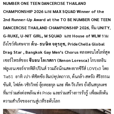
NUMBER ONE TEEN DANCERCISE THAILAND
CHAMPIONSHIP 2026
และ
MAX SQUAD Winner of the
2nd Runner-Up Award at the TO BE NUMBER ONE TEEN
DANCERCISE THAILAND CHAMPIONSHIP 2026
, ทีม
UNITY
,
G-RUKE, U-NIT GIRL, M SQUAD
และ
House of WLW
รวม
ถึงโชว์พิเศษจาก
ต้น- ธนษิต จตุรภุช, PrideChella Global
Drag Star , Bangkok Gay Men’s Chorus
ตลอดจนไฮไลท์สุด
เซอร์ไพรส์ของ
ซีนอน โลเรสกา (Xenon Loresca)
โกบอลอิน
ฟลูเอนเซอร์จากฟิลิปปินส์ รวมถึงนักแสดงจากซีรีส์ LOVEx3 โดย
Tia51 อาทิ เปา-พิชิตชัย ลิมปคุปตถาวร, ต้นกล้า-สหรัถ ศิริธรรม
ขันติ, โฟล์ค-วชิรวิทย์ อุ้ยตยะกุล และ พีค-วีรภัทร ยั่งยืนสกุลเดช
ที่มาร่วมส่งต่อพลังแห่ง Pride และร่วมสร้างการรับรู้ เพื่อผลักดัน
ความสำเร็จของงานสู่เวทีระดับโลก