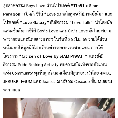
อุตสาหกรรม Boys Love ผ่านโปรเจกต์
“Tia51 x Siam
Paragon”
เปิดตัวซีรีส์ “Love x3 หลักสูตร(รัก)ภาคบังคับ” และ
โปรเจกต์
“Love Galaxy”
กับกิจกรรม “Love Talk” นำโดยนัก
แสดงชื่อดังจากซีรีส์ Boy’s Love และ Girl’s Love จัดโดย สยาม
พารากอนและนิตยสารแพรว ในวันที่ 26 มิ.ย. 69 รายได้ส่วน
หนึ่งมอบให้มูลนิธิโรงเรียนตำรวจตระเวนชายแดน ภายใต้
โครงการ “
Citizen of Love by SIAM PIWAT ”
และยังมี
กิจกรรม Pride Busking Activity พบความบันเทิงจากตัวแทน
แห่ง Community ทุกวันศุกร์ตลอดเดือนมิถุนายน นำโดย 4MIX,
JRBUBBLEGUM และ Jeanius ณ บริเวณ Cascade ชั้น M สยาม
พารากอน